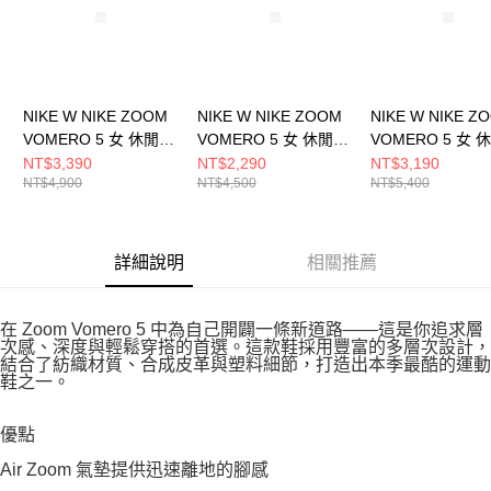
NIKE W NIKE ZOOM
NIKE W NIKE ZOOM
NIKE W NIKE Z
VOMERO 5 女 休閒鞋
VOMERO 5 女 休閒鞋
VOMERO 5 女 
IB8929003
FN6742001
HQ0458200
NT$3,390
NT$2,290
NT$3,190
NT$4,900
NT$4,500
NT$5,400
詳細說明
相關推薦
在 Zoom Vomero 5 中為自己開闢一條新道路——這是你追求層
次感、深度與輕鬆穿搭的首選。這款鞋採用豐富的多層次設計，
結合了紡織材質、合成皮革與塑料細節，打造出本季最酷的運動
鞋之一。
優點
Air Zoom 氣墊提供迅速離地的腳感