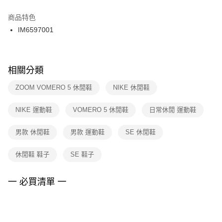
結帳頁面，進行簡訊認證並確認金額後，即可完成結帳。
２．訂單成立數日內，您將收到繳費通知簡訊。
商品特色
付款後門市自取
３．收到繳費通知簡訊後14天內，點擊此簡訊中的連結，可透過四大超商／
IM6597001
每筆NT$100，滿NT$1,500(含以上)免運費
ATM／網路銀行／等多元方式進行付款，方視為交易完成。
※ 請注意：結帳手續完成當下不需立刻繳費，但若您需要取消訂單，請聯絡
購買商品的店家。未經商家同意取消之訂單仍視為有效，需透過AFTEE先享
後付繳納相關費用。
※ 交易是否成功請以「AFTEE先享後付 」之結帳頁面顯示為準，若有關於
相關分類
是否繳費成功／繳費後需取消欲退款等相關疑問，請聯繫「AFTEE先享後付
客戶支援中心」
https://netprotections.freshdesk.com/support/home
ZOOM VOMERO 5 休閒鞋
NIKE 休閒鞋
【注意事項】
NIKE 運動鞋
VOMERO 5 休閒鞋
日常休閒 運動鞋
１．透過由恩沛科技股份有限公司提供之「AFTEE先享後付」服務完成之交
易，需依本服務之必要範圍內提供個人資料，並將交易相關給付款項請求債
權轉讓予恩沛科技股份有限公司。
男款 休閒鞋
男款 運動鞋
SE 休閒鞋
２．關於個人資料處理事宜，請瀏覽以下網址：
https://aftee.tw/terms/#terms3
休閒鞋 鞋子
SE 鞋子
３．未成年的使用者請事先徵得法定代理人或監護人之同意方可使用
「AFTEE先享後付」，若未經同意申辦者引起之損失，本公司不負相關責
任。
一 必買清單 一
４．使用「AFTEE先享後付」時，將依據個別帳號之用戶狀況，依本公司即
時審查核予不同之上限額度；若仍有額度不足之情形，本公司將視審查結果
請求用戶進行身份認證。
５．嚴禁一人註冊多個帳號或使用他人資訊註冊。若發現惡意使用之情形，
恩沛科技股份有限公司將有權停止該用戶之使用額度並採取法律行動。