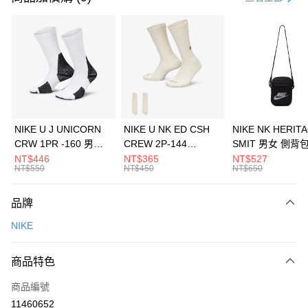
信用卡分期付款
3 期 0 利率 每期
NT$1,633
21家銀行
合作金庫商業銀行
第一商業銀行
LINE Pay
華南商業銀行
彰化商業銀行
Apple Pay
上海商業儲蓄銀行
台北富邦商業銀行
國泰世華商業銀行
兆豐國際商業銀行
悠遊付
臺灣中小企業銀行
台中商業銀行
NIKE U J UNICORN
NIKE U NK ED CSH
NIKE NK HERIT
匯豐（台灣）商業銀行
華泰商業銀行
CRW 1PR -160 男女
CREW 2P-144
SMIT 男女 側背
全盈+PAY
聯邦商業銀行
遠東國際商業銀行
中統襪 FZ3393100
EMBRDY 男女 短統襪
BA5871010
NT$446
NT$365
NT$527
元大商業銀行
永豐商業銀行
NT$550
NT$450
NT$650
AFTEE先享後付
FZ3073133
玉山商業銀行
星展（台灣）商業銀行
相關說明
台新國際商業銀行
中國信託商業銀行
品牌
【關於「AFTEE先享後付」】
台灣樂天信用卡公司
AFTEE先享後付是「在收到商品之後才付款」的支付方式。 讓您購物簡單
運送方式
NIKE
便利好安心！
１．簡單：不需註冊會員、不需綁卡、不需儲值。
7-11取貨(快速到店)
２．便利：只要手機號碼，簡訊認證，即可結帳。
商品特色
每筆NT$100，滿NT$1,500(含以上)免運費
３．安心：先確認商品／服務後，再付款。
商品編號
宅配
【「AFTEE先享後付」結帳流程】
１．於結帳方式選擇「AFTEE先享後付」後，將跳轉至「AFTEE先享後付」
11460652
每筆NT$100，滿NT$1,500(含以上)免運費