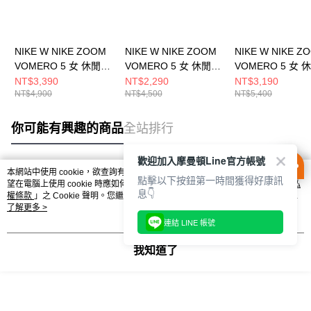
NIKE W NIKE ZOOM
NIKE W NIKE ZOOM
NIKE W NIKE Z
VOMERO 5 女 休閒鞋
VOMERO 5 女 休閒鞋
VOMERO 5 女 
IB8929003
FN6742001
HQ0458200
NT$3,390
NT$2,290
NT$3,190
NT$4,900
NT$4,500
NT$5,400
你可能有興趣的商品
全站排行
歡迎加入摩曼頓Line官方帳號
本網站中使用 cookie，欲查詢有關本網站使用 cookie 方式之詳情，及若您不希
點擊以下按鈕第一時間獲得好康訊
熱門標籤
望在電腦上使用 cookie 時應如何變更電腦的 cookie 設定，請參閱本網站「
隱私
息👇
權條款
」之 Cookie 聲明。您繼續使用本網站即表示您同意本公司得按本網站使
用條款之 Cookie 聲明使用 cookie。
了解更多 >
連結 LINE 帳號
我知道了