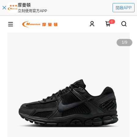
摩曼頓
開啟APP
立刻使用官方APP
0
1
/
9