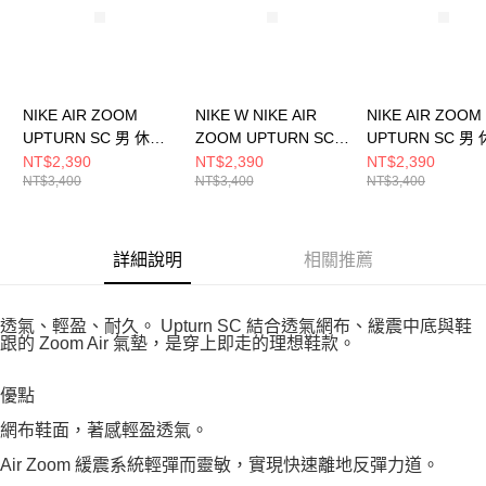
NIKE AIR ZOOM
NIKE W NIKE AIR
NIKE AIR ZOOM
UPTURN SC 男 休閒
ZOOM UPTURN SC
UPTURN SC 男
鞋 IB2746002
女 休閒鞋 IB2764002
鞋 IB2746103
NT$2,390
NT$2,390
NT$2,390
NT$3,400
NT$3,400
NT$3,400
詳細說明
相關推薦
透氣、輕盈、耐久。 Upturn SC 結合透氣網布、緩震中底與鞋
跟的 Zoom Air 氣墊，是穿上即走的理想鞋款。
優點
網布鞋面，著感輕盈透氣。
Air Zoom 緩震系統輕彈而靈敏，實現快速離地反彈力道。