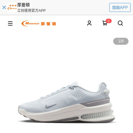
摩曼頓
開啟APP
立刻使用官方APP
0
1
/
8