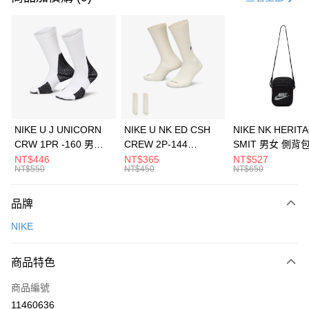
信用卡分期付款
3 期 0 利率 每期
NT$1,133
21家銀行
合作金庫商業銀行
第一商業銀行
LINE Pay
華南商業銀行
彰化商業銀行
Apple Pay
上海商業儲蓄銀行
台北富邦商業銀行
國泰世華商業銀行
兆豐國際商業銀行
悠遊付
臺灣中小企業銀行
台中商業銀行
NIKE U J UNICORN
NIKE U NK ED CSH
NIKE NK HERIT
匯豐（台灣）商業銀行
華泰商業銀行
CRW 1PR -160 男女
CREW 2P-144
SMIT 男女 側背
全盈+PAY
聯邦商業銀行
遠東國際商業銀行
中統襪 FZ3393100
EMBRDY 男女 短統襪
BA5871010
NT$446
NT$365
NT$527
元大商業銀行
永豐商業銀行
NT$550
NT$450
NT$650
AFTEE先享後付
FZ3073133
玉山商業銀行
星展（台灣）商業銀行
相關說明
台新國際商業銀行
中國信託商業銀行
品牌
【關於「AFTEE先享後付」】
台灣樂天信用卡公司
AFTEE先享後付是「在收到商品之後才付款」的支付方式。 讓您購物簡單
運送方式
NIKE
便利好安心！
１．簡單：不需註冊會員、不需綁卡、不需儲值。
7-11取貨(快速到店)
２．便利：只要手機號碼，簡訊認證，即可結帳。
商品特色
每筆NT$100，滿NT$1,500(含以上)免運費
３．安心：先確認商品／服務後，再付款。
商品編號
宅配
【「AFTEE先享後付」結帳流程】
１．於結帳方式選擇「AFTEE先享後付」後，將跳轉至「AFTEE先享後付」
11460636
每筆NT$100，滿NT$1,500(含以上)免運費