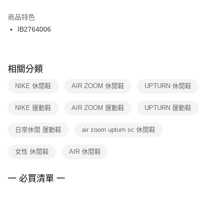
結帳頁面，進行簡訊認證並確認金額後，即可完成結帳。
２．訂單成立數日內，您將收到繳費通知簡訊。
商品特色
付款後門市自取
３．收到繳費通知簡訊後14天內，點擊此簡訊中的連結，可透過四大超商／
IB2764006
每筆NT$100，滿NT$1,500(含以上)免運費
ATM／網路銀行／等多元方式進行付款，方視為交易完成。
※ 請注意：結帳手續完成當下不需立刻繳費，但若您需要取消訂單，請聯絡
購買商品的店家。未經商家同意取消之訂單仍視為有效，需透過AFTEE先享
後付繳納相關費用。
※ 交易是否成功請以「AFTEE先享後付 」之結帳頁面顯示為準，若有關於
相關分類
是否繳費成功／繳費後需取消欲退款等相關疑問，請聯繫「AFTEE先享後付
客戶支援中心」
https://netprotections.freshdesk.com/support/home
NIKE 休閒鞋
AIR ZOOM 休閒鞋
UPTURN 休閒鞋
【注意事項】
NIKE 運動鞋
AIR ZOOM 運動鞋
UPTURN 運動鞋
１．透過由恩沛科技股份有限公司提供之「AFTEE先享後付」服務完成之交
易，需依本服務之必要範圍內提供個人資料，並將交易相關給付款項請求債
權轉讓予恩沛科技股份有限公司。
日常休閒 運動鞋
air zoom upturn sc 休閒鞋
２．關於個人資料處理事宜，請瀏覽以下網址：
https://aftee.tw/terms/#terms3
女性 休閒鞋
AIR 休閒鞋
３．未成年的使用者請事先徵得法定代理人或監護人之同意方可使用
「AFTEE先享後付」，若未經同意申辦者引起之損失，本公司不負相關責
任。
一 必買清單 一
４．使用「AFTEE先享後付」時，將依據個別帳號之用戶狀況，依本公司即
時審查核予不同之上限額度；若仍有額度不足之情形，本公司將視審查結果
請求用戶進行身份認證。
５．嚴禁一人註冊多個帳號或使用他人資訊註冊。若發現惡意使用之情形，
恩沛科技股份有限公司將有權停止該用戶之使用額度並採取法律行動。