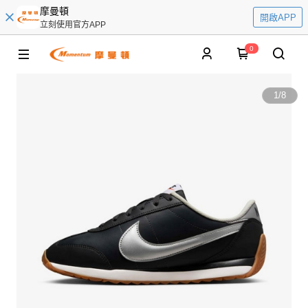
摩曼頓
開啟APP
立刻使用官方APP
0
1
/
8