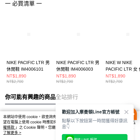
一 必買清單 一
NIKE PACIFIC LTR 男
NIKE PACIFIC LTR 男
NIKE W NIKE
休閒鞋 IM4006101
休閒鞋 IM4006003
PACIFIC LTR 女
鞋 HV6430002
NT$1,890
NT$1,890
NT$1,890
NT$2,700
NT$2,700
NT$2,700
你可能有興趣的商品
全站排行
歡迎加入摩曼頓Line官方帳號
本網站中使用 cookie，欲查詢有關本網站使用 cookie 方式之詳情，及若您不希
點擊以下按鈕第一時間獲得好康訊
熱門標籤
望在電腦上使用 cookie 時應如何變更電腦的 cookie 設定，請參閱本網站「
隱私
息👇
權條款
」之 Cookie 聲明。您繼續使用本網站即表示您同意本公司得按本網站使
用條款之 Cookie 聲明使用 cookie。
了解更多 >
連結 LINE 帳號