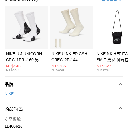
信用卡分期付款
3 期 0 利率 每期
NT$900
21家銀行
合作金庫商業銀行
第一商業銀行
LINE Pay
華南商業銀行
彰化商業銀行
Apple Pay
上海商業儲蓄銀行
台北富邦商業銀行
國泰世華商業銀行
兆豐國際商業銀行
悠遊付
臺灣中小企業銀行
台中商業銀行
NIKE U J UNICORN
NIKE U NK ED CSH
NIKE NK HERIT
匯豐（台灣）商業銀行
華泰商業銀行
CRW 1PR -160 男女
CREW 2P-144
SMIT 男女 側背
全盈+PAY
聯邦商業銀行
遠東國際商業銀行
中統襪 FZ3393100
EMBRDY 男女 短統襪
BA5871010
NT$446
NT$365
NT$527
元大商業銀行
永豐商業銀行
NT$550
NT$450
NT$650
AFTEE先享後付
FZ3073133
玉山商業銀行
星展（台灣）商業銀行
相關說明
台新國際商業銀行
中國信託商業銀行
品牌
【關於「AFTEE先享後付」】
台灣樂天信用卡公司
AFTEE先享後付是「在收到商品之後才付款」的支付方式。 讓您購物簡單
運送方式
NIKE
便利好安心！
１．簡單：不需註冊會員、不需綁卡、不需儲值。
7-11取貨(快速到店)
２．便利：只要手機號碼，簡訊認證，即可結帳。
商品特色
每筆NT$100，滿NT$1,500(含以上)免運費
３．安心：先確認商品／服務後，再付款。
商品編號
宅配
【「AFTEE先享後付」結帳流程】
１．於結帳方式選擇「AFTEE先享後付」後，將跳轉至「AFTEE先享後付」
11460626
每筆NT$100，滿NT$1,500(含以上)免運費