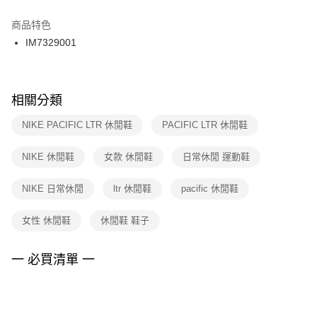
結帳頁面，進行簡訊認證並確認金額後，即可完成結帳。
２．訂單成立數日內，您將收到繳費通知簡訊。
商品特色
付款後門市自取
３．收到繳費通知簡訊後14天內，點擊此簡訊中的連結，可透過四大超商／
IM7329001
每筆NT$100，滿NT$1,500(含以上)免運費
ATM／網路銀行／等多元方式進行付款，方視為交易完成。
※ 請注意：結帳手續完成當下不需立刻繳費，但若您需要取消訂單，請聯絡
購買商品的店家。未經商家同意取消之訂單仍視為有效，需透過AFTEE先享
後付繳納相關費用。
※ 交易是否成功請以「AFTEE先享後付 」之結帳頁面顯示為準，若有關於
相關分類
是否繳費成功／繳費後需取消欲退款等相關疑問，請聯繫「AFTEE先享後付
客戶支援中心」
https://netprotections.freshdesk.com/support/home
NIKE PACIFIC LTR 休閒鞋
PACIFIC LTR 休閒鞋
【注意事項】
NIKE 休閒鞋
女款 休閒鞋
日常休閒 運動鞋
１．透過由恩沛科技股份有限公司提供之「AFTEE先享後付」服務完成之交
易，需依本服務之必要範圍內提供個人資料，並將交易相關給付款項請求債
權轉讓予恩沛科技股份有限公司。
NIKE 日常休閒
ltr 休閒鞋
pacific 休閒鞋
２．關於個人資料處理事宜，請瀏覽以下網址：
https://aftee.tw/terms/#terms3
女性 休閒鞋
休閒鞋 鞋子
３．未成年的使用者請事先徵得法定代理人或監護人之同意方可使用
「AFTEE先享後付」，若未經同意申辦者引起之損失，本公司不負相關責
任。
一 必買清單 一
４．使用「AFTEE先享後付」時，將依據個別帳號之用戶狀況，依本公司即
時審查核予不同之上限額度；若仍有額度不足之情形，本公司將視審查結果
請求用戶進行身份認證。
５．嚴禁一人註冊多個帳號或使用他人資訊註冊。若發現惡意使用之情形，
恩沛科技股份有限公司將有權停止該用戶之使用額度並採取法律行動。