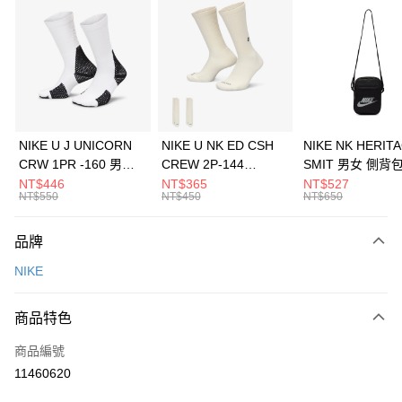
信用卡分期付款
3 期 0 利率 每期
NT$1,333
21家銀行
合作金庫商業銀行
第一商業銀行
LINE Pay
華南商業銀行
彰化商業銀行
Apple Pay
上海商業儲蓄銀行
台北富邦商業銀行
國泰世華商業銀行
兆豐國際商業銀行
悠遊付
臺灣中小企業銀行
台中商業銀行
NIKE U J UNICORN
NIKE U NK ED CSH
NIKE NK HERIT
匯豐（台灣）商業銀行
華泰商業銀行
CRW 1PR -160 男女
CREW 2P-144
SMIT 男女 側背
全盈+PAY
聯邦商業銀行
遠東國際商業銀行
中統襪 FZ3393100
EMBRDY 男女 短統襪
BA5871010
NT$446
NT$365
NT$527
元大商業銀行
永豐商業銀行
NT$550
NT$450
NT$650
AFTEE先享後付
FZ3073133
玉山商業銀行
星展（台灣）商業銀行
相關說明
台新國際商業銀行
中國信託商業銀行
品牌
【關於「AFTEE先享後付」】
台灣樂天信用卡公司
AFTEE先享後付是「在收到商品之後才付款」的支付方式。 讓您購物簡單
運送方式
NIKE
便利好安心！
１．簡單：不需註冊會員、不需綁卡、不需儲值。
7-11取貨(快速到店)
２．便利：只要手機號碼，簡訊認證，即可結帳。
商品特色
每筆NT$100，滿NT$1,500(含以上)免運費
３．安心：先確認商品／服務後，再付款。
商品編號
宅配
【「AFTEE先享後付」結帳流程】
１．於結帳方式選擇「AFTEE先享後付」後，將跳轉至「AFTEE先享後付」
11460620
每筆NT$100，滿NT$1,500(含以上)免運費
結帳頁面，進行簡訊認證並確認金額後，即可完成結帳。