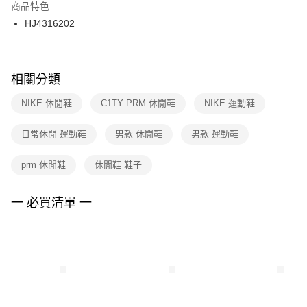
２．訂單成立數日內，您將收到繳費通知簡訊。
商品特色
付款後門市自取
３．收到繳費通知簡訊後14天內，點擊此簡訊中的連結，可透過四大超商／
HJ4316202
每筆NT$100，滿NT$1,500(含以上)免運費
ATM／網路銀行／等多元方式進行付款，方視為交易完成。
※ 請注意：結帳手續完成當下不需立刻繳費，但若您需要取消訂單，請聯絡
購買商品的店家。未經商家同意取消之訂單仍視為有效，需透過AFTEE先享
後付繳納相關費用。
※ 交易是否成功請以「AFTEE先享後付 」之結帳頁面顯示為準，若有關於
相關分類
是否繳費成功／繳費後需取消欲退款等相關疑問，請聯繫「AFTEE先享後付
客戶支援中心」
https://netprotections.freshdesk.com/support/home
NIKE 休閒鞋
C1TY PRM 休閒鞋
NIKE 運動鞋
【注意事項】
日常休閒 運動鞋
男款 休閒鞋
男款 運動鞋
１．透過由恩沛科技股份有限公司提供之「AFTEE先享後付」服務完成之交
易，需依本服務之必要範圍內提供個人資料，並將交易相關給付款項請求債
權轉讓予恩沛科技股份有限公司。
prm 休閒鞋
休閒鞋 鞋子
２．關於個人資料處理事宜，請瀏覽以下網址：
https://aftee.tw/terms/#terms3
３．未成年的使用者請事先徵得法定代理人或監護人之同意方可使用
一 必買清單 一
「AFTEE先享後付」，若未經同意申辦者引起之損失，本公司不負相關責
任。
４．使用「AFTEE先享後付」時，將依據個別帳號之用戶狀況，依本公司即
時審查核予不同之上限額度；若仍有額度不足之情形，本公司將視審查結果
請求用戶進行身份認證。
５．嚴禁一人註冊多個帳號或使用他人資訊註冊。若發現惡意使用之情形，
恩沛科技股份有限公司將有權停止該用戶之使用額度並採取法律行動。