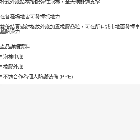
杯式外底結構搭配彈性泡棉，全天候舒適支撐
在各種場地皆可發揮抓地力
雙倍結實鬆餅格紋外底加置橡膠凸粒，可在所有城市地面發揮卓
越防滑力
產品詳細資料
* 泡棉中底
* 橡膠外底
* 不適合作為個人防護裝備 (PPE)