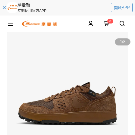
摩曼頓
開啟APP
立刻使用官方APP
0
1
/
8