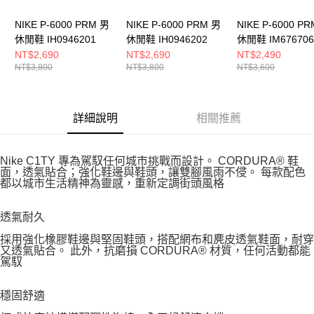
NIKE P-6000 PRM 男
NIKE P-6000 PRM 男
NIKE P-6000 P
休閒鞋 IH0946201
休閒鞋 IH0946202
休閒鞋 IM676706
NT$2,690
NT$2,690
NT$2,490
NT$3,800
NT$3,800
NT$3,600
詳細說明
相關推薦
Nike C1TY 專為駕馭任何城市挑戰而設計。 CORDURA® 鞋
面，透氣貼合；強化鞋邊與鞋頭，讓雙腳風雨不侵。 每款配色
都以城市生活精神為靈感，重新定調街頭風格
透氣耐久
採用強化橡膠鞋邊與堅固鞋頭，搭配網布和麂皮透氣鞋面，耐穿
又透氣貼合。 此外，抗磨損 CORDURA® 材質，任何活動都能
駕馭
穩固舒適