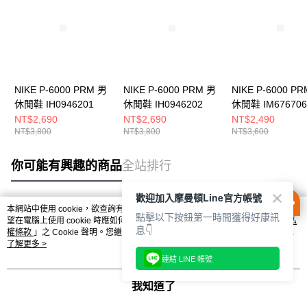
NIKE P-6000 PRM 男
NIKE P-6000 PRM 男
NIKE P-6000 P
休閒鞋 IH0946201
休閒鞋 IH0946202
休閒鞋 IM676706
NT$2,690
NT$2,690
NT$2,490
NT$3,800
NT$3,800
NT$3,600
你可能有興趣的商品
全站排行
歡迎加入摩曼頓Line官方帳號
本網站中使用 cookie，欲查詢有關本網站使用 cookie 方式之詳情，及若您不希
點擊以下按鈕第一時間獲得好康訊
熱門標籤
望在電腦上使用 cookie 時應如何變更電腦的 cookie 設定，請參閱本網站「
隱私
息👇
權條款
」之 Cookie 聲明。您繼續使用本網站即表示您同意本公司得按本網站使
用條款之 Cookie 聲明使用 cookie。
了解更多 >
連結 LINE 帳號
我知道了