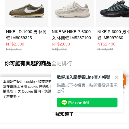
NIKE LD-1000 男 休閒
NIKE W NIKE P-6000
NIKE P-6000 男
鞋 IM8059325
女 休閒鞋 IM5237100
鞋 IM5997060
NT$2,390
NT$2,690
NT$2,490
NT$3,400
NT$3,800
NT$3,600
你可能有興趣的商品
全站排行
歡迎加入摩曼頓Line官方帳號
本網站中使用 cookie，欲查詢有關本網站使用 cookie 方式之詳情，及若您不希
點擊以下按鈕第一時間獲得好康訊
熱門標籤
望在電腦上使用 cookie 時應如何變更電腦的 cookie 設定，請參閱本網站「
隱私
息👇
權條款
」之 Cookie 聲明。您繼續使用本網站即表示您同意本公司得按本網站使
用條款之 Cookie 聲明使用 cookie。
了解更多 >
連結 LINE 帳號
我知道了