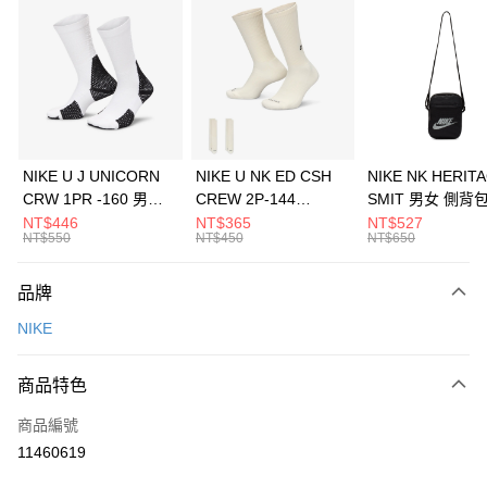
信用卡分期付款
3 期 0 利率 每期
NT$1,266
21家銀行
合作金庫商業銀行
第一商業銀行
LINE Pay
華南商業銀行
彰化商業銀行
Apple Pay
上海商業儲蓄銀行
台北富邦商業銀行
國泰世華商業銀行
兆豐國際商業銀行
悠遊付
臺灣中小企業銀行
台中商業銀行
NIKE U J UNICORN
NIKE U NK ED CSH
NIKE NK HERIT
匯豐（台灣）商業銀行
華泰商業銀行
CRW 1PR -160 男女
CREW 2P-144
SMIT 男女 側背
全盈+PAY
聯邦商業銀行
遠東國際商業銀行
中統襪 FZ3393100
EMBRDY 男女 短統襪
BA5871010
NT$446
NT$365
NT$527
元大商業銀行
永豐商業銀行
NT$550
NT$450
NT$650
AFTEE先享後付
FZ3073133
玉山商業銀行
星展（台灣）商業銀行
相關說明
台新國際商業銀行
中國信託商業銀行
品牌
【關於「AFTEE先享後付」】
台灣樂天信用卡公司
AFTEE先享後付是「在收到商品之後才付款」的支付方式。 讓您購物簡單
運送方式
NIKE
便利好安心！
１．簡單：不需註冊會員、不需綁卡、不需儲值。
7-11取貨(快速到店)
２．便利：只要手機號碼，簡訊認證，即可結帳。
商品特色
每筆NT$100，滿NT$1,500(含以上)免運費
３．安心：先確認商品／服務後，再付款。
商品編號
宅配
【「AFTEE先享後付」結帳流程】
１．於結帳方式選擇「AFTEE先享後付」後，將跳轉至「AFTEE先享後付」
11460619
每筆NT$100，滿NT$1,500(含以上)免運費
結帳頁面，進行簡訊認證並確認金額後，即可完成結帳。