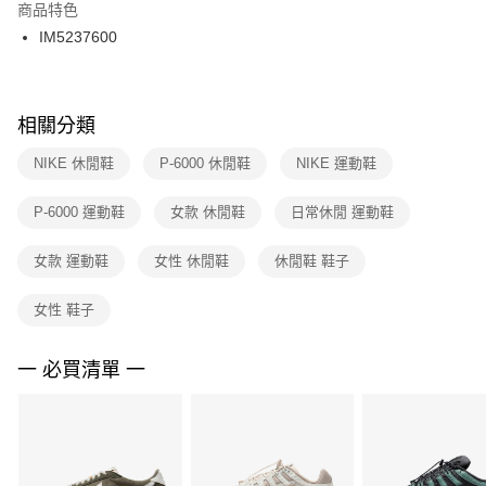
２．訂單成立數日內，您將收到繳費通知簡訊。
商品特色
付款後門市自取
３．收到繳費通知簡訊後14天內，點擊此簡訊中的連結，可透過四大超商／
IM5237600
每筆NT$100，滿NT$1,500(含以上)免運費
ATM／網路銀行／等多元方式進行付款，方視為交易完成。
※ 請注意：結帳手續完成當下不需立刻繳費，但若您需要取消訂單，請聯絡
購買商品的店家。未經商家同意取消之訂單仍視為有效，需透過AFTEE先享
後付繳納相關費用。
※ 交易是否成功請以「AFTEE先享後付 」之結帳頁面顯示為準，若有關於
相關分類
是否繳費成功／繳費後需取消欲退款等相關疑問，請聯繫「AFTEE先享後付
客戶支援中心」
https://netprotections.freshdesk.com/support/home
NIKE 休閒鞋
P-6000 休閒鞋
NIKE 運動鞋
【注意事項】
P-6000 運動鞋
女款 休閒鞋
日常休閒 運動鞋
１．透過由恩沛科技股份有限公司提供之「AFTEE先享後付」服務完成之交
易，需依本服務之必要範圍內提供個人資料，並將交易相關給付款項請求債
權轉讓予恩沛科技股份有限公司。
女款 運動鞋
女性 休閒鞋
休閒鞋 鞋子
２．關於個人資料處理事宜，請瀏覽以下網址：
https://aftee.tw/terms/#terms3
女性 鞋子
３．未成年的使用者請事先徵得法定代理人或監護人之同意方可使用
「AFTEE先享後付」，若未經同意申辦者引起之損失，本公司不負相關責
任。
一 必買清單 一
４．使用「AFTEE先享後付」時，將依據個別帳號之用戶狀況，依本公司即
時審查核予不同之上限額度；若仍有額度不足之情形，本公司將視審查結果
請求用戶進行身份認證。
５．嚴禁一人註冊多個帳號或使用他人資訊註冊。若發現惡意使用之情形，
恩沛科技股份有限公司將有權停止該用戶之使用額度並採取法律行動。