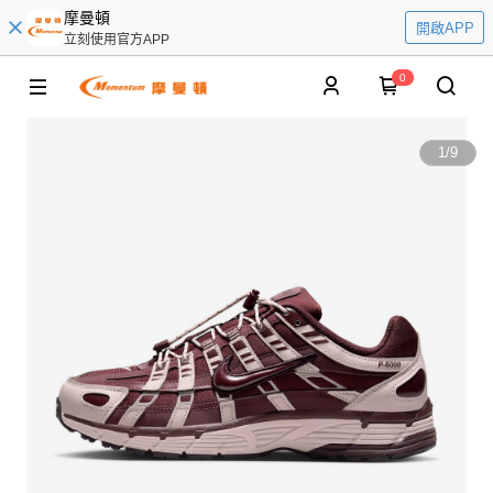
摩曼頓
開啟APP
立刻使用官方APP
0
1
/
9