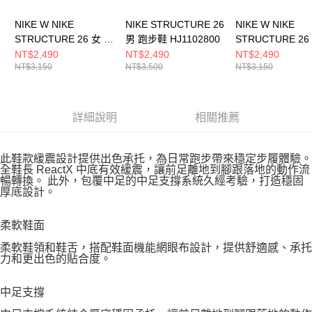
NIKE W NIKE
NIKE STRUCTURE 26
NIKE W NIKE
STRUCTURE 26 女 跑
男 跑步鞋 HJ1102800
STRUCTURE 26
步鞋 HJ1101003
步鞋 HJ1101102
NT$2,490
NT$2,490
NT$2,490
NT$3,150
NT$3,500
NT$3,150
詳細說明
相關推薦
此鞋款緩震設計提供出色承托，為日常跑步帶來穩定步履體驗。
全鞋長 ReactX 中底有效緩震，讓前足離地到腳跟落地的動作流
暢轉換。 此外，包覆中足的中足支撐系統久經考驗，打造穩固
厚底設計。
柔軟鞋面
柔軟鞋領和鞋舌，搭配鞋面機能網眼布設計，提供舒適感、承托
力和更出色的貼合度。
中足支撐