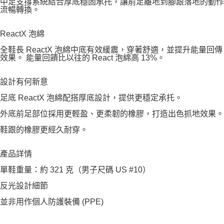
中足支撐系統結合厚底穩固承托，讓前足離地到腳跟落地的動作
流暢轉換。
ReactX 泡綿
全鞋長 ReactX 泡綿中底有效緩震，穿著舒適，並提升能量回傳
效果。 能量回饋比以往的 React 泡綿高 13%。
設計有何新意
足底 ReactX 泡綿配搭厚底設計，提供更穩定承托。
外底前足部位採用更輕盈、更柔韌的橡膠，打造出色抓地效果。
鞋跟的橡膠更經久耐穿。
產品詳情
單鞋重量：約 321 克（男子尺碼 US #10）
反光設計細節
並非用作個人防護裝備 (PPE)