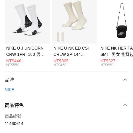
信用卡分期付款
3 期 0 利率 每期
NT$1,166
21家銀行
合作金庫商業銀行
第一商業銀行
LINE Pay
華南商業銀行
彰化商業銀行
Apple Pay
上海商業儲蓄銀行
台北富邦商業銀行
國泰世華商業銀行
兆豐國際商業銀行
悠遊付
臺灣中小企業銀行
台中商業銀行
NIKE U J UNICORN
NIKE U NK ED CSH
NIKE NK HERIT
匯豐（台灣）商業銀行
華泰商業銀行
CRW 1PR -160 男女
CREW 2P-144
SMIT 男女 側背
全盈+PAY
聯邦商業銀行
遠東國際商業銀行
中統襪 FZ3393100
EMBRDY 男女 短統襪
BA5871010
NT$446
NT$365
NT$527
元大商業銀行
永豐商業銀行
NT$550
NT$450
NT$650
AFTEE先享後付
FZ3073133
玉山商業銀行
星展（台灣）商業銀行
相關說明
台新國際商業銀行
中國信託商業銀行
品牌
【關於「AFTEE先享後付」】
台灣樂天信用卡公司
AFTEE先享後付是「在收到商品之後才付款」的支付方式。 讓您購物簡單
運送方式
NIKE
便利好安心！
１．簡單：不需註冊會員、不需綁卡、不需儲值。
7-11取貨(快速到店)
２．便利：只要手機號碼，簡訊認證，即可結帳。
商品特色
每筆NT$100，滿NT$1,500(含以上)免運費
３．安心：先確認商品／服務後，再付款。
商品編號
宅配
【「AFTEE先享後付」結帳流程】
１．於結帳方式選擇「AFTEE先享後付」後，將跳轉至「AFTEE先享後付」
11460614
每筆NT$100，滿NT$1,500(含以上)免運費
結帳頁面，進行簡訊認證並確認金額後，即可完成結帳。