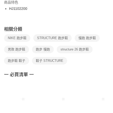
２．訂單成立數日內，您將收到繳費通知簡訊。
商品特色
付款後門市自取
３．收到繳費通知簡訊後14天內，點擊此簡訊中的連結，可透過四大超商／
HJ1102200
每筆NT$100，滿NT$1,500(含以上)免運費
ATM／網路銀行／等多元方式進行付款，方視為交易完成。
※ 請注意：結帳手續完成當下不需立刻繳費，但若您需要取消訂單，請聯絡
購買商品的店家。未經商家同意取消之訂單仍視為有效，需透過AFTEE先享
後付繳納相關費用。
※ 交易是否成功請以「AFTEE先享後付 」之結帳頁面顯示為準，若有關於
相關分類
是否繳費成功／繳費後需取消欲退款等相關疑問，請聯繫「AFTEE先享後付
客戶支援中心」
https://netprotections.freshdesk.com/support/home
NIKE 跑步鞋
STRUCTURE 跑步鞋
慢跑 跑步鞋
【注意事項】
男款 跑步鞋
跑步 慢跑
structure 26 跑步鞋
１．透過由恩沛科技股份有限公司提供之「AFTEE先享後付」服務完成之交
易，需依本服務之必要範圍內提供個人資料，並將交易相關給付款項請求債
權轉讓予恩沛科技股份有限公司。
跑步鞋 鞋子
鞋子 STRUCTURE
２．關於個人資料處理事宜，請瀏覽以下網址：
https://aftee.tw/terms/#terms3
３．未成年的使用者請事先徵得法定代理人或監護人之同意方可使用
一 必買清單 一
「AFTEE先享後付」，若未經同意申辦者引起之損失，本公司不負相關責
任。
４．使用「AFTEE先享後付」時，將依據個別帳號之用戶狀況，依本公司即
時審查核予不同之上限額度；若仍有額度不足之情形，本公司將視審查結果
請求用戶進行身份認證。
５．嚴禁一人註冊多個帳號或使用他人資訊註冊。若發現惡意使用之情形，
恩沛科技股份有限公司將有權停止該用戶之使用額度並採取法律行動。