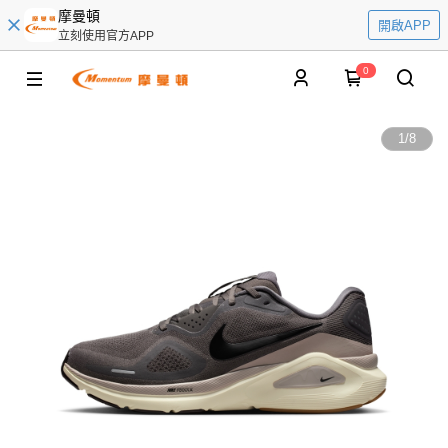
摩曼頓
開啟APP
立刻使用官方APP
0
1
/
8