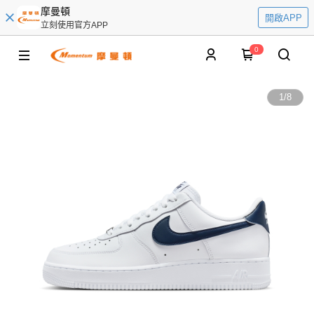
摩曼頓
開啟APP
立刻使用官方APP
0
1
/
8