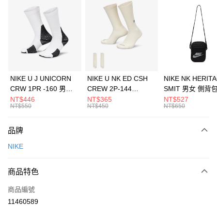
信用卡分期付款
3 期 0 利率 每期
NT$1,200
21家銀行
合作金庫商業銀行
第一商業銀行
LINE Pay
華南商業銀行
彰化商業銀行
Apple Pay
上海商業儲蓄銀行
台北富邦商業銀行
國泰世華商業銀行
兆豐國際商業銀行
悠遊付
臺灣中小企業銀行
台中商業銀行
NIKE U J UNICORN
NIKE U NK ED CSH
NIKE NK HERIT
匯豐（台灣）商業銀行
華泰商業銀行
CRW 1PR -160 男女
CREW 2P-144
SMIT 男女 側背
全盈+PAY
聯邦商業銀行
遠東國際商業銀行
中統襪 FZ3393100
EMBRDY 男女 短統襪
BA5871010
NT$446
NT$365
NT$527
元大商業銀行
永豐商業銀行
NT$550
NT$450
NT$650
AFTEE先享後付
FZ3073133
玉山商業銀行
星展（台灣）商業銀行
相關說明
台新國際商業銀行
中國信託商業銀行
品牌
【關於「AFTEE先享後付」】
台灣樂天信用卡公司
AFTEE先享後付是「在收到商品之後才付款」的支付方式。 讓您購物簡單
運送方式
NIKE
便利好安心！
１．簡單：不需註冊會員、不需綁卡、不需儲值。
7-11取貨(快速到店)
２．便利：只要手機號碼，簡訊認證，即可結帳。
商品特色
每筆NT$100，滿NT$1,500(含以上)免運費
３．安心：先確認商品／服務後，再付款。
商品編號
宅配
【「AFTEE先享後付」結帳流程】
１．於結帳方式選擇「AFTEE先享後付」後，將跳轉至「AFTEE先享後付」
11460589
每筆NT$100，滿NT$1,500(含以上)免運費
結帳頁面，進行簡訊認證並確認金額後，即可完成結帳。