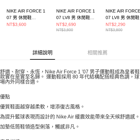
NIKE AIR FORCE 1
NIKE AIR FORCE 1
NIKE AIR FORCE
07 男 休閒鞋
07 LV8 男 休閒鞋
07 LV8 男 休閒鞋
CW2288001
IB6388300
HJ4465700
NT$3,600
NT$2,690
NT$2,290
NT$3,800
NT$3,800
詳細說明
相關推薦
舒適、耐穿、永恆，Nike Air Force 1 '07 男子運動鞋成為皇者鞋
款實在是實至名歸。 運動鞋採用 80 年代結構配搭經典色調，球
場內外同樣合適。
優點
優質鞋面越穿越柔軟，增添復古風格。
為提升籃球表現而設計的 Nike Air 緩震效能帶來全天候舒適感。
加墊低筒鞋領造型俐落，觸感非凡。