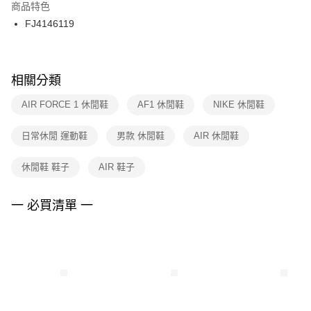
２．訂單成立數日內，您將收到繳費通知簡訊。
商品特色
付款後門市自取
３．收到繳費通知簡訊後14天內，點擊此簡訊中的連結，可透過四大超商／
FJ4146119
每筆NT$100，滿NT$1,500(含以上)免運費
ATM／網路銀行／等多元方式進行付款，方視為交易完成。
※ 請注意：結帳手續完成當下不需立刻繳費，但若您需要取消訂單，請聯絡
購買商品的店家。未經商家同意取消之訂單仍視為有效，需透過AFTEE先享
後付繳納相關費用。
※ 交易是否成功請以「AFTEE先享後付 」之結帳頁面顯示為準，若有關於
相關分類
是否繳費成功／繳費後需取消欲退款等相關疑問，請聯繫「AFTEE先享後付
客戶支援中心」
https://netprotections.freshdesk.com/support/home
AIR FORCE 1 休閒鞋
AF1 休閒鞋
NIKE 休閒鞋
【注意事項】
日常休閒 運動鞋
男款 休閒鞋
AIR 休閒鞋
１．透過由恩沛科技股份有限公司提供之「AFTEE先享後付」服務完成之交
易，需依本服務之必要範圍內提供個人資料，並將交易相關給付款項請求債
權轉讓予恩沛科技股份有限公司。
休閒鞋 鞋子
AIR 鞋子
２．關於個人資料處理事宜，請瀏覽以下網址：
https://aftee.tw/terms/#terms3
３．未成年的使用者請事先徵得法定代理人或監護人之同意方可使用
一 必買清單 一
「AFTEE先享後付」，若未經同意申辦者引起之損失，本公司不負相關責
任。
４．使用「AFTEE先享後付」時，將依據個別帳號之用戶狀況，依本公司即
時審查核予不同之上限額度；若仍有額度不足之情形，本公司將視審查結果
請求用戶進行身份認證。
５．嚴禁一人註冊多個帳號或使用他人資訊註冊。若發現惡意使用之情形，
恩沛科技股份有限公司將有權停止該用戶之使用額度並採取法律行動。