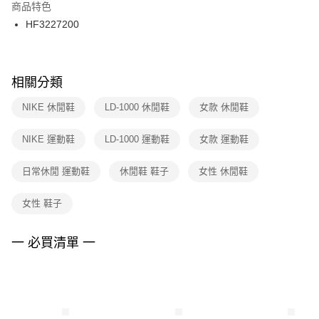
２．訂單成立數日內，您將收到繳費通知簡訊。
商品特色
付款後門市自取
３．收到繳費通知簡訊後14天內，點擊此簡訊中的連結，可透過四大超商／
HF3227200
每筆NT$100，滿NT$1,500(含以上)免運費
ATM／網路銀行／等多元方式進行付款，方視為交易完成。
※ 請注意：結帳手續完成當下不需立刻繳費，但若您需要取消訂單，請聯絡
購買商品的店家。未經商家同意取消之訂單仍視為有效，需透過AFTEE先享
後付繳納相關費用。
※ 交易是否成功請以「AFTEE先享後付 」之結帳頁面顯示為準，若有關於
相關分類
是否繳費成功／繳費後需取消欲退款等相關疑問，請聯繫「AFTEE先享後付
客戶支援中心」
https://netprotections.freshdesk.com/support/home
NIKE 休閒鞋
LD-1000 休閒鞋
女款 休閒鞋
【注意事項】
NIKE 運動鞋
LD-1000 運動鞋
女款 運動鞋
１．透過由恩沛科技股份有限公司提供之「AFTEE先享後付」服務完成之交
易，需依本服務之必要範圍內提供個人資料，並將交易相關給付款項請求債
權轉讓予恩沛科技股份有限公司。
日常休閒 運動鞋
休閒鞋 鞋子
女性 休閒鞋
２．關於個人資料處理事宜，請瀏覽以下網址：
https://aftee.tw/terms/#terms3
女性 鞋子
３．未成年的使用者請事先徵得法定代理人或監護人之同意方可使用
「AFTEE先享後付」，若未經同意申辦者引起之損失，本公司不負相關責
任。
一 必買清單 一
４．使用「AFTEE先享後付」時，將依據個別帳號之用戶狀況，依本公司即
時審查核予不同之上限額度；若仍有額度不足之情形，本公司將視審查結果
請求用戶進行身份認證。
５．嚴禁一人註冊多個帳號或使用他人資訊註冊。若發現惡意使用之情形，
恩沛科技股份有限公司將有權停止該用戶之使用額度並採取法律行動。