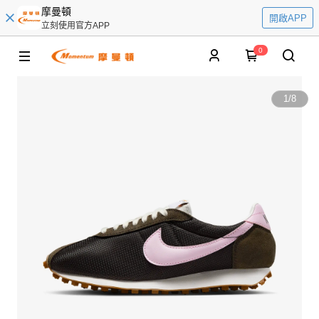
摩曼頓
開啟APP
立刻使用官方APP
0
1
/
8