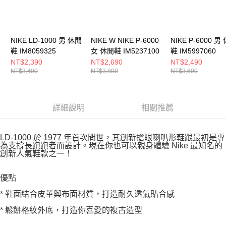
NIKE LD-1000 男 休閒
NIKE W NIKE P-6000
NIKE P-6000 男
鞋 IM8059325
女 休閒鞋 IM5237100
鞋 IM5997060
NT$2,390
NT$2,690
NT$2,490
NT$3,400
NT$3,800
NT$3,600
詳細說明
相關推薦
LD-1000 於 1977 年首次問世，其創新搶眼喇叭形鞋跟最初是專
為支撐長跑跑者而設計。現在你也可以親身體驗 Nike 最知名的
創新人氣鞋款之一！
優點
* 鞋面結合皮革與布面材質，打造耐久透氣貼合感
* 鬆餅格紋外底，打造你喜愛的複古造型