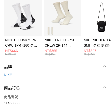
信用卡分期付款
3 期 0 利率 每期
NT$1,133
21家銀行
合作金庫商業銀行
第一商業銀行
LINE Pay
華南商業銀行
彰化商業銀行
Apple Pay
上海商業儲蓄銀行
台北富邦商業銀行
國泰世華商業銀行
兆豐國際商業銀行
悠遊付
臺灣中小企業銀行
台中商業銀行
NIKE U J UNICORN
NIKE U NK ED CSH
NIKE NK HERIT
匯豐（台灣）商業銀行
華泰商業銀行
CRW 1PR -160 男女
CREW 2P-144
SMIT 男女 側背
全盈+PAY
聯邦商業銀行
遠東國際商業銀行
中統襪 FZ3393100
EMBRDY 男女 短統襪
BA5871010
NT$446
NT$365
NT$527
元大商業銀行
永豐商業銀行
NT$550
NT$450
NT$650
AFTEE先享後付
FZ3073133
玉山商業銀行
星展（台灣）商業銀行
相關說明
台新國際商業銀行
中國信託商業銀行
品牌
【關於「AFTEE先享後付」】
台灣樂天信用卡公司
AFTEE先享後付是「在收到商品之後才付款」的支付方式。 讓您購物簡單
運送方式
NIKE
便利好安心！
１．簡單：不需註冊會員、不需綁卡、不需儲值。
7-11取貨(快速到店)
２．便利：只要手機號碼，簡訊認證，即可結帳。
商品特色
每筆NT$100，滿NT$1,500(含以上)免運費
３．安心：先確認商品／服務後，再付款。
商品編號
宅配
【「AFTEE先享後付」結帳流程】
１．於結帳方式選擇「AFTEE先享後付」後，將跳轉至「AFTEE先享後付」
11460538
每筆NT$100，滿NT$1,500(含以上)免運費
結帳頁面，進行簡訊認證並確認金額後，即可完成結帳。