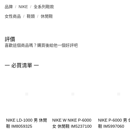
品牌
NIKE
全系列鞋款
女性商品
鞋類
休閒鞋
評價
喜歡這個商品嗎？購買後給他一個好評吧
一 必買清單 一
NIKE LD-1000 男 休閒
NIKE W NIKE P-6000
NIKE P-6000 男
鞋 IM8059325
女 休閒鞋 IM5237100
鞋 IM5997060