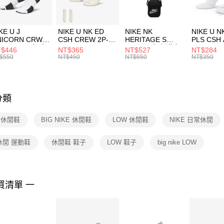
付」結帳
每筆NT$1
２．訂單
３．收到繳
付款後門
KE U J
NIKE U NK ED
NIKE NK
NIKE U N
／ATM／
NICORN CRW
CSH CREW 2P-
HERITAGE S
PLS CSH 
每筆NT$1
※ 請注意
R -160 男女 中
144 EMBRDY 男
SMIT 男女 側背包
144 DBL
$446
NT$365
NT$527
NT$284
絡購買商品
襪 FZ3393100
女 短統襪
BA5871010
襪 DH405
$550
NT$450
NT$650
NT$350
先享後付
FZ3073133
※ 交易是
是否繳費成
付客戶支
分類
【注意事
１．透過由
E 休閒鞋
BIG NIKE 休閒鞋
LOW 休閒鞋
NIKE 日常休閒
交易，需
求債權轉
２．關於
休閒 運動鞋
休閒鞋 鞋子
LOW 鞋子
big nike LOW
https://aft
３．未成
「AFTE
任。
買清單 一
４．使用「
即時審查
結果請求
５．嚴禁
形，恩沛