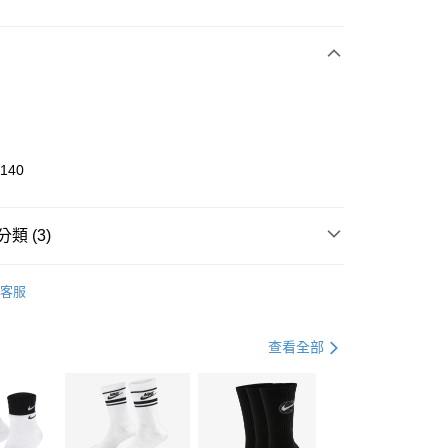
次付款
期付款
0 利率 每期
NT$900
21家銀行
庫商業銀行
第一商業銀行
業銀行
彰化商業銀行
業儲蓄銀行
台北富邦商業銀行
華商業銀行
兆豐國際商業銀行
2140
小企業銀行
台中商業銀行
台灣）商業銀行
華泰商業銀行
業銀行
遠東國際商業銀行
類 (3)
業銀行
永豐商業銀行
享後付
業銀行
星展（台灣）商業銀行
KE
全系列鞋款
客服
際商業銀行
中國信託商業銀行
FTEE先享後付」】
鞋類
休閒鞋
天信用卡公司
先享後付是「在收到商品之後才付款」的支付方式。 讓您購物簡單
心！
休閒戶外
鞋
查看全部
：不需註冊會員、不需綁卡、不需儲值。
：只要手機號碼，簡訊認證，即可結帳。
(快速到店)
：先確認商品／服務後，再付款。
00，滿NT$1,500(含以上)免運費
EE先享後付」結帳流程】
方式選擇「AFTEE先享後付」後，將跳轉至「AFTEE先享後