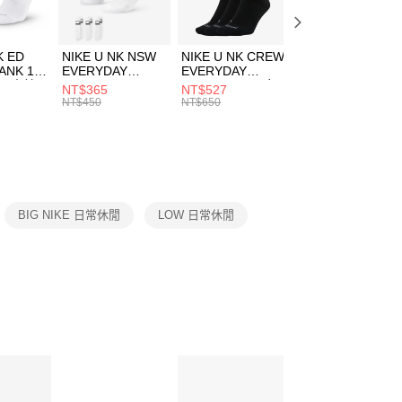
頁面，進行簡訊認證並確認金額後，即可完成結帳。
00，滿NT$1,500(含以上)免運費
成立數日內，您將收到繳費通知簡訊。
費通知簡訊後14天內，點擊此簡訊中的連結，可透過四大超商
市自取
K ED
NIKE U NK NSW
NIKE U NK CREW
NIKE U NK
網路銀行／等多元方式進行付款，方視為交易完成。
ANK 1P
EVERYDAY
EVERYDAY
EVERYDAY LTW
00，滿NT$1,500(含以上)免運費
：結帳手續完成當下不需立刻繳費，但若您需要取消訂單，請聯
 男 中統
ESSENTIAL CR
BBALL 3PR 男女
ANKLE 3PR 男女
NT$365
NT$527
NT$365
的店家。未經商家同意取消之訂單仍視為有效，需透過AFTEE
8104
男女 短統襪
長統襪
踝襪 SX7677010
NT$450
NT$650
NT$450
繳納相關費用。
DX5089103
DA2123010
否成功請以「AFTEE先享後付 」之結帳頁面顯示為準，若有關於
功／繳費後需取消欲退款等相關疑問，請聯繫「AFTEE先享後
援中心」
https://netprotections.freshdesk.com/support/home
項】
恩沛科技股份有限公司提供之「AFTEE先享後付」服務完成之
BIG NIKE 日常休閒
LOW 日常休閒
依本服務之必要範圍內提供個人資料，並將交易相關給付款項請
讓予恩沛科技股份有限公司。
個人資料處理事宜，請瀏覽以下網址：
ee.tw/terms/#terms3
年的使用者請事先徵得法定代理人或監護人之同意方可使用
E先享後付」，若未經同意申辦者引起之損失，本公司不負相關責
AFTEE先享後付」時，將依據個別帳號之用戶狀況，依本公司
核予不同之上限額度；若仍有額度不足之情形，本公司將視審查
用戶進行身份認證。
一人註冊多個帳號或使用他人資訊註冊。若發現惡意使用之情
科技股份有限公司將有權停止該用戶之使用額度並採取法律行