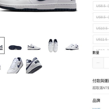
US8.5
US9.5
US10.5
US11.5
US13（
數量
付款與運
超取滿NT$
付款方式
品牌