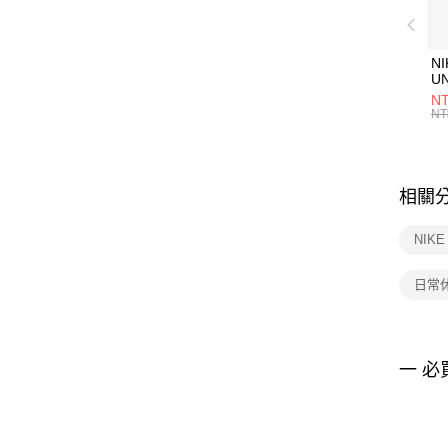
NI
U
1P
NT
統
NT
相關
NIK
日常
一 必