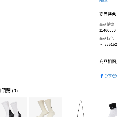
信用卡一
NIKE
信用卡分
商品特色
3 期 
商品編號
合作金
LINE Pay
11460530
華南商
Apple Pay
上海商
商品特色
國泰世
35515
悠遊付
臺灣中
匯豐（
全盈+PAY
聯邦商
商品相關分
元大商
AFTEE先
玉山商
品牌
NI
相關說明
分享
台新國
【關於「A
男性商品
台灣樂
AFTEE
便利好安
運動類型
運送方式
價購 (9)
１．簡單
２．便利
7-11取貨
３．安心
每筆NT$1
【「AFT
宅配
１．於結帳