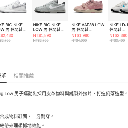
動。
KE BIG NIKE
NIKE BIG NIKE
NIKE AAF88 LOW
NIKE LD-
OW 男 休閒鞋
LOW 男 休閒鞋
男 休閒鞋
休閒鞋
5152106
355152017
FJ4184600
HJ46870
$2,430
NT$1,890
NT$1,990
NT$2,390
$2,700
NT$2,700
NT$4,000
NT$3,400
說明
相關推薦
e Big Low 男子運動鞋採用皮革物料與縫製外接片，打造俐落造型
合成物料鞋面，十分耐穿。
底帶來理想抓地效能。