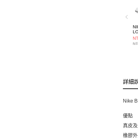
NI
L
35
NT
NT
詳細
Nik
優點
真皮及
橡膠外