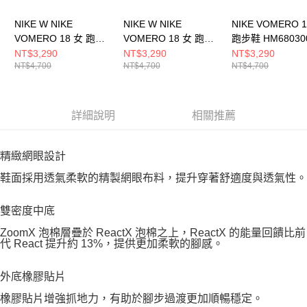
NIKE W NIKE
NIKE W NIKE
NIKE VOMERO 
VOMERO 18 女 跑步
VOMERO 18 女 跑步
跑步鞋 HM68030
鞋 HM6804110
鞋 HM6804800
NT$3,290
NT$3,290
NT$3,290
NT$4,700
NT$4,700
NT$4,700
詳細說明
相關推薦
精緻網眼設計
鞋面採用透氣柔軟的精製網眼布料，提升穿著舒適度與透氣性。
雙密度中底
ZoomX 泡棉層疊於 ReactX 泡棉之上，ReactX 的能量回饋比前
代 React 提升約 13%，提供更加柔軟的腳感。
外底橡膠貼片
橡膠貼片增強抓地力，有助於腳步過渡更加順暢穩定。