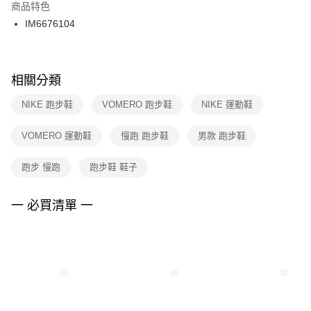
２．訂單成立數日內，您將收到繳費通知簡訊。
商品特色
付款後門市自取
３．收到繳費通知簡訊後14天內，點擊此簡訊中的連結，可透過四大超商／
IM6676104
每筆NT$100，滿NT$1,500(含以上)免運費
ATM／網路銀行／等多元方式進行付款，方視為交易完成。
※ 請注意：結帳手續完成當下不需立刻繳費，但若您需要取消訂單，請聯絡
購買商品的店家。未經商家同意取消之訂單仍視為有效，需透過AFTEE先享
後付繳納相關費用。
※ 交易是否成功請以「AFTEE先享後付 」之結帳頁面顯示為準，若有關於
相關分類
是否繳費成功／繳費後需取消欲退款等相關疑問，請聯繫「AFTEE先享後付
客戶支援中心」
https://netprotections.freshdesk.com/support/home
NIKE 跑步鞋
VOMERO 跑步鞋
NIKE 運動鞋
【注意事項】
VOMERO 運動鞋
慢跑 跑步鞋
男款 跑步鞋
１．透過由恩沛科技股份有限公司提供之「AFTEE先享後付」服務完成之交
易，需依本服務之必要範圍內提供個人資料，並將交易相關給付款項請求債
權轉讓予恩沛科技股份有限公司。
跑步 慢跑
跑步鞋 鞋子
２．關於個人資料處理事宜，請瀏覽以下網址：
https://aftee.tw/terms/#terms3
３．未成年的使用者請事先徵得法定代理人或監護人之同意方可使用
一 必買清單 一
「AFTEE先享後付」，若未經同意申辦者引起之損失，本公司不負相關責
任。
４．使用「AFTEE先享後付」時，將依據個別帳號之用戶狀況，依本公司即
時審查核予不同之上限額度；若仍有額度不足之情形，本公司將視審查結果
請求用戶進行身份認證。
５．嚴禁一人註冊多個帳號或使用他人資訊註冊。若發現惡意使用之情形，
恩沛科技股份有限公司將有權停止該用戶之使用額度並採取法律行動。