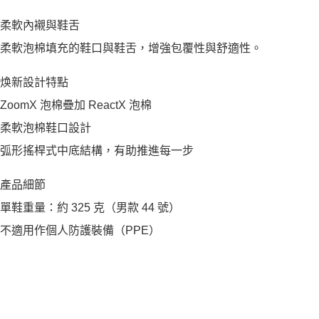
柔軟內襯與鞋舌
柔軟泡棉填充的鞋口與鞋舌，增強包覆性與舒適性。
焕新設計特點
ZoomX 泡棉疊加 ReactX 泡棉
柔軟泡棉鞋口設計
弧形搖桿式中底結構，有助推進每一步
產品細節
單鞋重量：約 325 克（男款 44 號）
不適用作個人防護裝備（PPE）