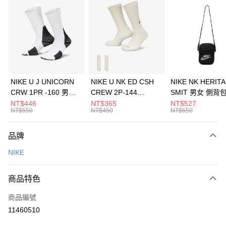
信用卡分期付款
3 期 0 利率 每期
NT$1,633
21家銀行
合作金庫商業銀行
第一商業銀行
LINE Pay
華南商業銀行
彰化商業銀行
Apple Pay
上海商業儲蓄銀行
台北富邦商業銀行
國泰世華商業銀行
兆豐國際商業銀行
悠遊付
臺灣中小企業銀行
台中商業銀行
NIKE U J UNICORN
NIKE U NK ED CSH
NIKE NK HERIT
匯豐（台灣）商業銀行
華泰商業銀行
CRW 1PR -160 男女
CREW 2P-144
SMIT 男女 側背
全盈+PAY
聯邦商業銀行
遠東國際商業銀行
中統襪 FZ3393100
EMBRDY 男女 短統襪
BA5871010
NT$446
NT$365
NT$527
元大商業銀行
永豐商業銀行
NT$550
NT$450
NT$650
AFTEE先享後付
FZ3073133
玉山商業銀行
星展（台灣）商業銀行
相關說明
台新國際商業銀行
中國信託商業銀行
品牌
【關於「AFTEE先享後付」】
台灣樂天信用卡公司
AFTEE先享後付是「在收到商品之後才付款」的支付方式。 讓您購物簡單
運送方式
NIKE
便利好安心！
１．簡單：不需註冊會員、不需綁卡、不需儲值。
7-11取貨(快速到店)
２．便利：只要手機號碼，簡訊認證，即可結帳。
商品特色
每筆NT$100，滿NT$1,500(含以上)免運費
３．安心：先確認商品／服務後，再付款。
商品編號
宅配
【「AFTEE先享後付」結帳流程】
１．於結帳方式選擇「AFTEE先享後付」後，將跳轉至「AFTEE先享後付」
11460510
每筆NT$100，滿NT$1,500(含以上)免運費
結帳頁面，進行簡訊認證並確認金額後，即可完成結帳。