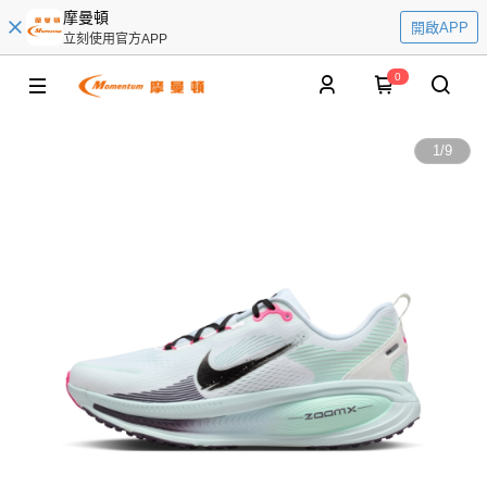
摩曼頓
開啟APP
立刻使用官方APP
0
1
/
9