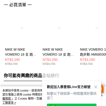
一 必買清單 一
NIKE W NIKE
NIKE W NIKE
NIKE VOMERO 
VOMERO 18 女 跑步
VOMERO 18 女 跑步
跑步鞋 HM68030
鞋 HM6804110
鞋 HM6804800
NT$3,290
NT$3,290
NT$3,290
NT$4,700
NT$4,700
NT$4,700
你可能有興趣的商品
全站排行
歡迎加入摩曼頓Line官方帳號
本網站中使用 cookie，欲查詢有關本網站使用 cookie 方式之詳情，及若您不希
點擊以下按鈕第一時間獲得好康訊
熱門標籤
望在電腦上使用 cookie 時應如何變更電腦的 cookie 設定，請參閱本網站「
隱私
息👇
權條款
」之 Cookie 聲明。您繼續使用本網站即表示您同意本公司得按本網站使
用條款之 Cookie 聲明使用 cookie。
了解更多 >