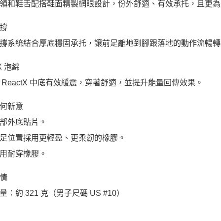
領和鞋舌配搭鞋面精製網眼設計，份外舒適、有效承托，且更為
撐
撐系統結合厚底穩固承托，讓前足離地到腳跟落地的動作流暢轉
tX 泡綿
 ReactX 中底有效緩震，穿著舒適，並提升能量回傳效果。
何新意
部外底貼片。
足位置採用更輕盈、更柔韌的橡膠。
用耐穿橡膠。
情
：約 321 克（男子尺碼 US #10）