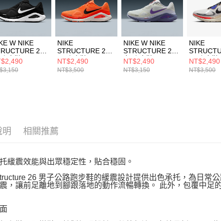
動。
KE W NIKE
NIKE
NIKE W NIKE
NIKE
TRUCTURE 26
STRUCTURE 26
STRUCTURE 26
STRUCTU
 跑步鞋
男 跑步鞋
女 跑步鞋
男 跑步鞋
$2,490
NT$2,490
NT$2,490
NT$2,490
1101003
HJ1102800
HJ1101102
IM677712
$3,150
NT$3,500
NT$3,150
NT$3,500
說明
相關推薦
托緩震效能與出眾穩定性，貼合穩固。
e Structure 26 男子公路跑步鞋的緩震設計提供出色承托，為日常
震，讓前足離地到腳跟落地的動作流暢轉換。 此外，包覆中足
面