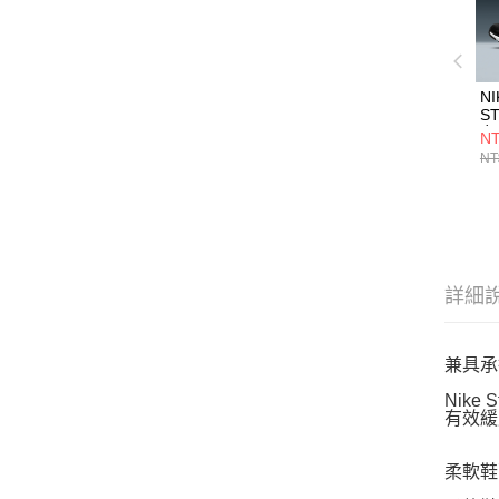
NI
S
女
NT
HJ
NT
詳細
兼具承
Nik
有效緩
柔軟鞋