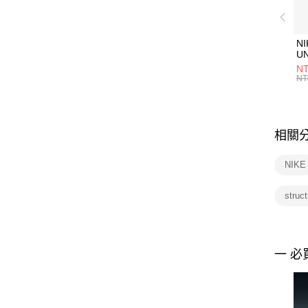
NI
U
1P
NT
統
NT
相關
NIK
stru
一 必