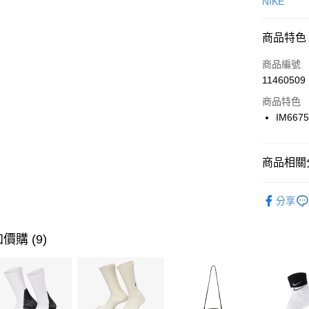
信用卡一
NIKE
信用卡分
商品特色
3 期 
商品編號
合作金
LINE Pay
11460509
華南商
Apple Pay
上海商
商品特色
國泰世
IM667
悠遊付
臺灣中
匯豐（
全盈+PAY
聯邦商
商品相關分
元大商
AFTEE先
玉山商
品牌
NI
相關說明
分享
台新國
【關於「A
男性商品
台灣樂
AFTEE
便利好安
運動類型
運送方式
價購 (9)
１．簡單
２．便利
7-11取貨
３．安心
每筆NT$1
【「AFT
宅配
１．於結帳