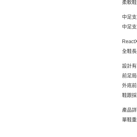
柔軟鞋
中足支
中足支
Reac
全鞋長
設計有
前足局
外底前
鞋跟採
產品詳
單鞋重量