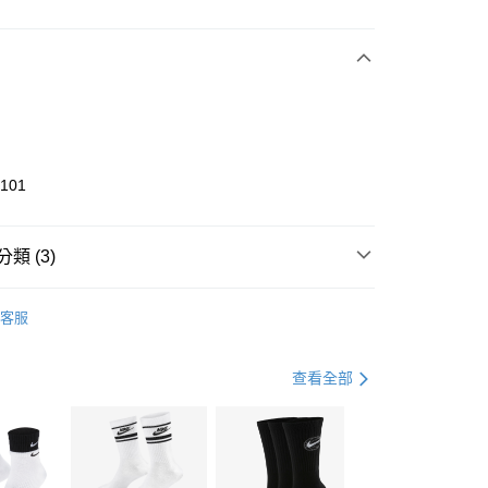
次付款
期付款
0 利率 每期
NT$1,166
21家銀行
庫商業銀行
第一商業銀行
業銀行
彰化商業銀行
業儲蓄銀行
台北富邦商業銀行
華商業銀行
兆豐國際商業銀行
5101
小企業銀行
台中商業銀行
台灣）商業銀行
華泰商業銀行
業銀行
遠東國際商業銀行
類 (3)
業銀行
永豐商業銀行
享後付
業銀行
星展（台灣）商業銀行
KE
全系列鞋款
客服
際商業銀行
中國信託商業銀行
FTEE先享後付」】
鞋類
跑步鞋/慢跑鞋
天信用卡公司
先享後付是「在收到商品之後才付款」的支付方式。 讓您購物簡單
心！
跑步訓練
鞋
查看全部
：不需註冊會員、不需綁卡、不需儲值。
：只要手機號碼，簡訊認證，即可結帳。
(快速到店)
：先確認商品／服務後，再付款。
00，滿NT$1,500(含以上)免運費
EE先享後付」結帳流程】
方式選擇「AFTEE先享後付」後，將跳轉至「AFTEE先享後