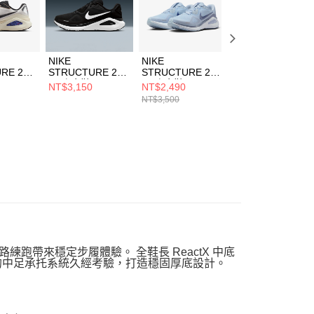
NIKE
NIKE
NIKE W NIKE
RE 26
STRUCTURE 26
STRUCTURE 26
STRUCTURE 26
男 跑步鞋
男 跑步鞋
女 跑步鞋
NT$3,150
NT$2,490
NT$2,490
1
HJ1102002
HJ1102401
HJ1101105
NT$3,500
NT$3,500
公路練跑帶來穩定步履體驗。 全鞋長 ReactX 中底
的中足承托系統久經考驗，打造穩固厚底設計。