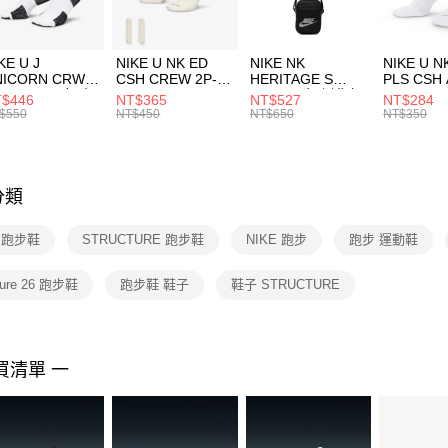
付」結帳
每筆NT$1
２．訂單
３．收到繳
付款後門
KE U J
NIKE U NK ED
NIKE NK
NIKE U N
／ATM／
NICORN CRW
CSH CREW 2P-
HERITAGE S
PLS CSH 
每筆NT$1
※ 請注意
R -160 男女 中
144 EMBRDY 男
SMIT 男女 側背包
144 DBL
$446
NT$365
NT$527
NT$284
絡購買商品
襪 FZ3393100
女 短統襪
BA5871010
襪 DH405
$550
NT$450
NT$650
NT$350
先享後付
FZ3073133
※ 交易是
是否繳費成
付客戶支
分類
【注意事
１．透過由
E 跑步鞋
STRUCTURE 跑步鞋
NIKE 跑步
跑步 運動鞋
交易，需
求債權轉
２．關於
cture 26 跑步鞋
跑步鞋 鞋子
鞋子 STRUCTURE
https://aft
３．未成
「AFTE
任。
買清單 一
４．使用「
即時審查
結果請求
５．嚴禁
形，恩沛