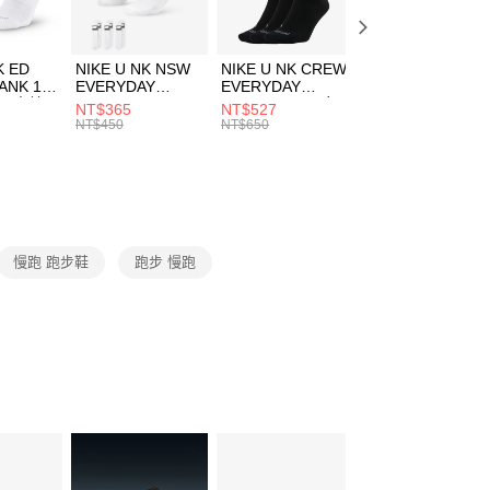
頁面，進行簡訊認證並確認金額後，即可完成結帳。
00，滿NT$1,500(含以上)免運費
成立數日內，您將收到繳費通知簡訊。
費通知簡訊後14天內，點擊此簡訊中的連結，可透過四大超商
市自取
K ED
NIKE U NK NSW
NIKE U NK CREW
NIKE U NK
網路銀行／等多元方式進行付款，方視為交易完成。
ANK 1P
EVERYDAY
EVERYDAY
EVERYDAY LTW
00，滿NT$1,500(含以上)免運費
：結帳手續完成當下不需立刻繳費，但若您需要取消訂單，請聯
 男 中統
ESSENTIAL CR
BBALL 3PR 男女
ANKLE 3PR 男女
NT$365
NT$527
NT$365
的店家。未經商家同意取消之訂單仍視為有效，需透過AFTEE
8104
男女 短統襪
長統襪
踝襪 SX7677010
NT$450
NT$650
NT$450
繳納相關費用。
DX5089103
DA2123010
否成功請以「AFTEE先享後付 」之結帳頁面顯示為準，若有關於
功／繳費後需取消欲退款等相關疑問，請聯繫「AFTEE先享後
援中心」
https://netprotections.freshdesk.com/support/home
項】
恩沛科技股份有限公司提供之「AFTEE先享後付」服務完成之
慢跑 跑步鞋
跑步 慢跑
依本服務之必要範圍內提供個人資料，並將交易相關給付款項請
讓予恩沛科技股份有限公司。
個人資料處理事宜，請瀏覽以下網址：
ee.tw/terms/#terms3
年的使用者請事先徵得法定代理人或監護人之同意方可使用
E先享後付」，若未經同意申辦者引起之損失，本公司不負相關責
AFTEE先享後付」時，將依據個別帳號之用戶狀況，依本公司
核予不同之上限額度；若仍有額度不足之情形，本公司將視審查
用戶進行身份認證。
一人註冊多個帳號或使用他人資訊註冊。若發現惡意使用之情
科技股份有限公司將有權停止該用戶之使用額度並採取法律行