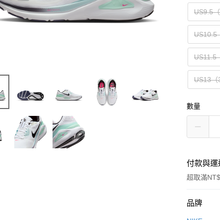
US9.5
US10.5
US11.5
US13（
數量
付款與運
超取滿NT$
付款方式
品牌