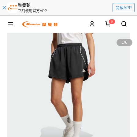
摩曼頓
開啟APP
立刻使用官方APP
0
1
/
6