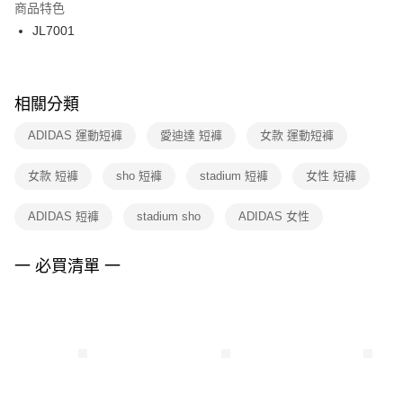
２．訂單成立數日內，您將收到繳費通知簡訊。
商品特色
付款後門市自取
３．收到繳費通知簡訊後14天內，點擊此簡訊中的連結，可透過四大超商／
JL7001
每筆NT$100，滿NT$1,500(含以上)免運費
ATM／網路銀行／等多元方式進行付款，方視為交易完成。
※ 請注意：結帳手續完成當下不需立刻繳費，但若您需要取消訂單，請聯絡
購買商品的店家。未經商家同意取消之訂單仍視為有效，需透過AFTEE先享
後付繳納相關費用。
※ 交易是否成功請以「AFTEE先享後付 」之結帳頁面顯示為準，若有關於
相關分類
是否繳費成功／繳費後需取消欲退款等相關疑問，請聯繫「AFTEE先享後付
客戶支援中心」
https://netprotections.freshdesk.com/support/home
ADIDAS 運動短褲
愛迪達 短褲
女款 運動短褲
【注意事項】
女款 短褲
sho 短褲
stadium 短褲
女性 短褲
１．透過由恩沛科技股份有限公司提供之「AFTEE先享後付」服務完成之交
易，需依本服務之必要範圍內提供個人資料，並將交易相關給付款項請求債
權轉讓予恩沛科技股份有限公司。
ADIDAS 短褲
stadium sho
ADIDAS 女性
２．關於個人資料處理事宜，請瀏覽以下網址：
https://aftee.tw/terms/#terms3
３．未成年的使用者請事先徵得法定代理人或監護人之同意方可使用
一 必買清單 一
「AFTEE先享後付」，若未經同意申辦者引起之損失，本公司不負相關責
任。
４．使用「AFTEE先享後付」時，將依據個別帳號之用戶狀況，依本公司即
時審查核予不同之上限額度；若仍有額度不足之情形，本公司將視審查結果
請求用戶進行身份認證。
５．嚴禁一人註冊多個帳號或使用他人資訊註冊。若發現惡意使用之情形，
恩沛科技股份有限公司將有權停止該用戶之使用額度並採取法律行動。