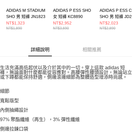
ADIDAS M STADIUM
ADIDAS P ESS SHO
ADIDAS P ESS C
SHO 男 短褲 JN1823
女 短褲 KC8890
SHO 男 短褲 JD2
NT$1,323
NT$2,952
NT$2,023
NT$1,890
NT$3,690
NT$2,890
詳細說明
相關推薦
生活充滿高低起伏以及介於其中的一切。穿上這款 adidas 短
褲，無論面對什麼都能從容應對。高腰彈性腰頭設計，無論站立
或下蹲都能保持舒適，側邊滾邊細節為整體造型增添時尚感。
細節
寬鬆版型
內側抽繩設計
97% 聚酯纖維（再生），3% 彈性纖維
側邊拉鍊口袋