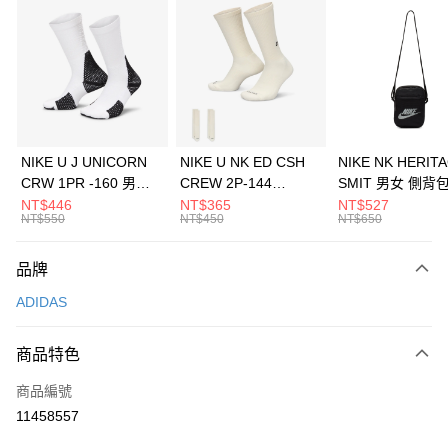
信用卡分期付款
3 期 0 利率 每期
NT$563
21家銀行
合作金庫商業銀行
第一商業銀行
LINE Pay
華南商業銀行
彰化商業銀行
Apple Pay
上海商業儲蓄銀行
台北富邦商業銀行
國泰世華商業銀行
兆豐國際商業銀行
悠遊付
臺灣中小企業銀行
台中商業銀行
NIKE U J UNICORN
NIKE U NK ED CSH
NIKE NK HERIT
匯豐（台灣）商業銀行
華泰商業銀行
CRW 1PR -160 男女
CREW 2P-144
SMIT 男女 側背
全盈+PAY
聯邦商業銀行
遠東國際商業銀行
中統襪 FZ3393100
EMBRDY 男女 短統襪
BA5871010
NT$446
NT$365
NT$527
元大商業銀行
永豐商業銀行
NT$550
NT$450
NT$650
AFTEE先享後付
FZ3073133
玉山商業銀行
星展（台灣）商業銀行
相關說明
台新國際商業銀行
中國信託商業銀行
品牌
【關於「AFTEE先享後付」】
台灣樂天信用卡公司
AFTEE先享後付是「在收到商品之後才付款」的支付方式。 讓您購物簡單
運送方式
ADIDAS
便利好安心！
１．簡單：不需註冊會員、不需綁卡、不需儲值。
7-11取貨(快速到店)
２．便利：只要手機號碼，簡訊認證，即可結帳。
商品特色
每筆NT$100，滿NT$1,500(含以上)免運費
３．安心：先確認商品／服務後，再付款。
商品編號
宅配
【「AFTEE先享後付」結帳流程】
１．於結帳方式選擇「AFTEE先享後付」後，將跳轉至「AFTEE先享後付」
11458557
每筆NT$100，滿NT$1,500(含以上)免運費
結帳頁面，進行簡訊認證並確認金額後，即可完成結帳。