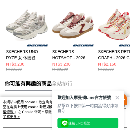
SKECHERS UNO
SKECHERS
SKECHERS RET
RYZE 女 休閒鞋
HOTSHOT - 2026
GRAPH - 2026 
177606LTGY
CNY 女 休閒鞋
中大童 休閒鞋
NT$3,230
NT$3,230
NT$2,150
NT$3,590
NT$3,590
NT$2,390
800034WOFWT
407120LWRD
你可能有興趣的商品
全站排行
歡迎加入摩曼頓Line官方帳號
本網站中使用 cookie，欲查詢有關本網站使用 cookie 方式之詳情，及若您不希
點擊以下按鈕第一時間獲得好康訊
熱門標籤
望在電腦上使用 cookie 時應如何變更電腦的 cookie 設定，請參閱本網站「
隱私
息👇
權條款
」之 Cookie 聲明。您繼續使用本網站即表示您同意本公司得按本網站使
用條款之 Cookie 聲明使用 cookie。
了解更多 >
連結 LINE 帳號