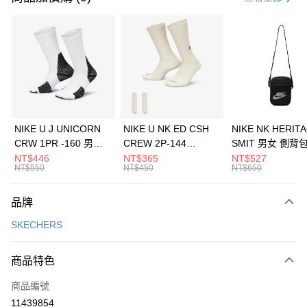
信用卡分期付款
3 期 0 利率 每期
NT$1,530
21家銀行
合作金庫商業銀行
第一商業銀行
LINE Pay
華南商業銀行
彰化商業銀行
Apple Pay
上海商業儲蓄銀行
台北富邦商業銀行
國泰世華商業銀行
兆豐國際商業銀行
悠遊付
臺灣中小企業銀行
台中商業銀行
NIKE U J UNICORN
NIKE U NK ED CSH
NIKE NK HERIT
匯豐（台灣）商業銀行
華泰商業銀行
CRW 1PR -160 男女
CREW 2P-144
SMIT 男女 側背
全盈+PAY
聯邦商業銀行
遠東國際商業銀行
中統襪 FZ3393100
EMBRDY 男女 短統襪
BA5871010
NT$446
NT$365
NT$527
元大商業銀行
永豐商業銀行
NT$550
NT$450
NT$650
AFTEE先享後付
FZ3073133
玉山商業銀行
星展（台灣）商業銀行
相關說明
台新國際商業銀行
中國信託商業銀行
品牌
【關於「AFTEE先享後付」】
台灣樂天信用卡公司
AFTEE先享後付是「在收到商品之後才付款」的支付方式。 讓您購物簡單
運送方式
SKECHERS
便利好安心！
１．簡單：不需註冊會員、不需綁卡、不需儲值。
7-11取貨(快速到店)
２．便利：只要手機號碼，簡訊認證，即可結帳。
商品特色
每筆NT$100，滿NT$1,500(含以上)免運費
３．安心：先確認商品／服務後，再付款。
商品編號
宅配
【「AFTEE先享後付」結帳流程】
１．於結帳方式選擇「AFTEE先享後付」後，將跳轉至「AFTEE先享後付」
11439854
每筆NT$100，滿NT$1,500(含以上)免運費