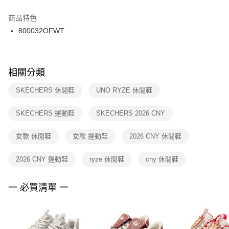
結帳頁面，進行簡訊認證並確認金額後，即可完成結帳。
２．訂單成立數日內，您將收到繳費通知簡訊。
商品特色
付款後門市自取
３．收到繳費通知簡訊後14天內，點擊此簡訊中的連結，可透過四大超商／
800032OFWT
每筆NT$100，滿NT$1,500(含以上)免運費
ATM／網路銀行／等多元方式進行付款，方視為交易完成。
※ 請注意：結帳手續完成當下不需立刻繳費，但若您需要取消訂單，請聯絡
購買商品的店家。未經商家同意取消之訂單仍視為有效，需透過AFTEE先享
後付繳納相關費用。
※ 交易是否成功請以「AFTEE先享後付 」之結帳頁面顯示為準，若有關於
相關分類
是否繳費成功／繳費後需取消欲退款等相關疑問，請聯繫「AFTEE先享後付
客戶支援中心」
https://netprotections.freshdesk.com/support/home
SKECHERS 休閒鞋
UNO RYZE 休閒鞋
【注意事項】
SKECHERS 運動鞋
SKECHERS 2026 CNY
１．透過由恩沛科技股份有限公司提供之「AFTEE先享後付」服務完成之交
易，需依本服務之必要範圍內提供個人資料，並將交易相關給付款項請求債
權轉讓予恩沛科技股份有限公司。
女款 休閒鞋
女款 運動鞋
2026 CNY 休閒鞋
２．關於個人資料處理事宜，請瀏覽以下網址：
https://aftee.tw/terms/#terms3
2026 CNY 運動鞋
ryze 休閒鞋
cny 休閒鞋
３．未成年的使用者請事先徵得法定代理人或監護人之同意方可使用
「AFTEE先享後付」，若未經同意申辦者引起之損失，本公司不負相關責
任。
一 必買清單 一
４．使用「AFTEE先享後付」時，將依據個別帳號之用戶狀況，依本公司即
時審查核予不同之上限額度；若仍有額度不足之情形，本公司將視審查結果
請求用戶進行身份認證。
５．嚴禁一人註冊多個帳號或使用他人資訊註冊。若發現惡意使用之情形，
恩沛科技股份有限公司將有權停止該用戶之使用額度並採取法律行動。