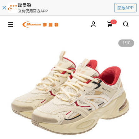
摩曼頓
開啟APP
立刻使用官方APP
0
1
/
10