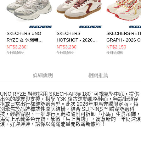
SKECHERS UNO
SKECHERS
SKECHERS RET
RYZE 女 休閒鞋
HOTSHOT - 2026
GRAPH - 2026 
177606LTGY
CNY 女 休閒鞋
中大童 休閒鞋
NT$3,230
NT$3,230
NT$2,150
NT$3,590
NT$3,590
NT$2,390
800034WOFWT
407120LWRD
詳細說明
相關推薦
UNO RYZE 鞋款採用 SKECH-AIR® 180° 可視氣墊中底，提供
出色的緩震與支撐，搭配 Y3K 復古運動風格鞋面，無論街頭穿
搭或日常出行都能舒適有型。此次 2026年飛馬奔騰限定版，特
別聚焦於品牌標誌性厚底結構，結合 SLIP-INS™ 瞬穿舒適科
技，輕鬆穿脫、一步即行。鞋款隨附可拆卸「小馬」生肖吊飾，
馬背上承載金色元寶，象徵「馬上有錢」，寓意新的一年財運滾
滾、好運連連，讓你以滿滿能量開啟嶄新旅程！