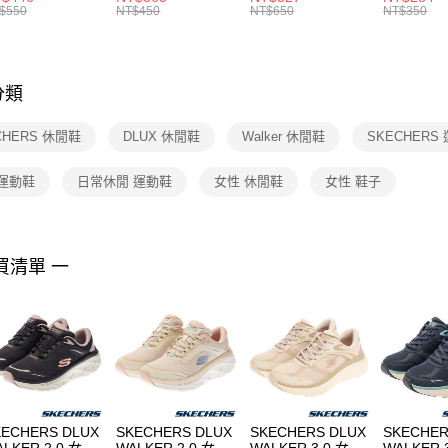
絡購買商品
襪 FZ3393100
女 短統襪
BA5871010
襪 DH405
$550
NT$450
NT$650
NT$350
先享後付
FZ3073133
※ 交易是
是否繳費成
付客戶支
分類
【注意事
１．透過由
CHERS 休閒鞋
DLUX 休閒鞋
Walker 休閒鞋
SKECHERS
交易，需
求債權轉
２．關於
 運動鞋
日常休閒 運動鞋
女性 休閒鞋
女性 鞋子
https://aft
３．未成
「AFTE
任。
買清單 一
４．使用「
即時審查
結果請求
５．嚴禁
形，恩沛
動。
KECHERS DLUX
SKECHERS DLUX
SKECHERS DLUX
SKECHER
LKER 2.0 女 休
WALKER 2.0 女 休
WALKER 3.0 女 休
WALKER 