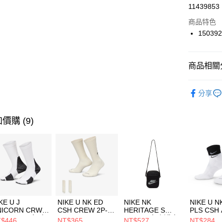
LINE Pay
11439853
華南商
Apple Pay
上海商
商品特色
國泰世
15039
悠遊付
臺灣中
匯豐（
全盈+PAY
聯邦商
商品相關分
元大商
AFTEE先
玉山商
品牌
SK
相關說明
分享
台新國
【關於「A
女性商品
台灣樂
AFTEE
便利好安
運動類型
運送方式
價購 (9)
１．簡單
２．便利
7-11取貨
３．安心
每筆NT$1
【「AFT
宅配
１．於結帳
付」結帳
每筆NT$1
２．訂單
３．收到繳
付款後門
KE U J
NIKE U NK ED
NIKE NK
NIKE U N
／ATM／
NICORN CRW
CSH CREW 2P-
HERITAGE S
PLS CSH 
每筆NT$1
※ 請注意
R -160 男女 中
144 EMBRDY 男
SMIT 男女 側背包
144 DBL
$446
NT$365
NT$527
NT$284