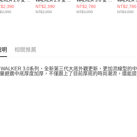
鞋 150104PEW
閒鞋 150104NTPK
閒鞋 150392NAT
閒鞋 1503
$2,390
NT$2,390
NT$2,780
NT$2,780
$2,990
NT$2,990
NT$3,090
NT$3,090
說明
相關推薦
UX WALKER 3.0系列，全新第三代大底外觀更新，更加流線
量避震中底厚度加厚，不僅跟上了目前厚底的時尚潮流，還能提