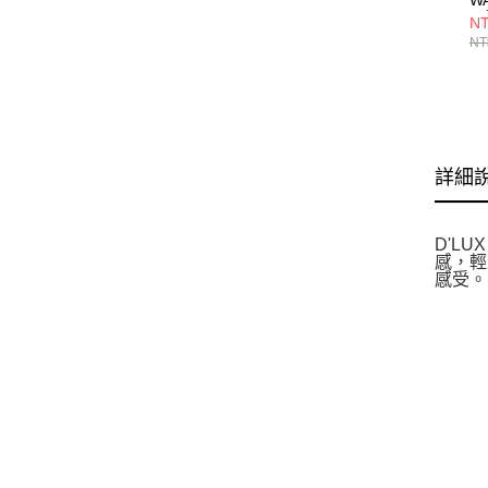
閒
NT
NT
詳細
D'L
感，輕
感受。