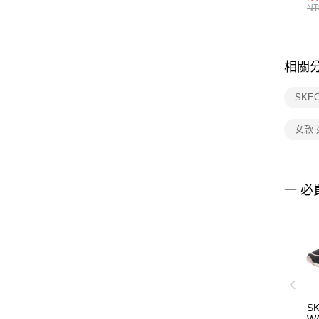
統
NT
相關
SKE
女款
一 必
S
WA