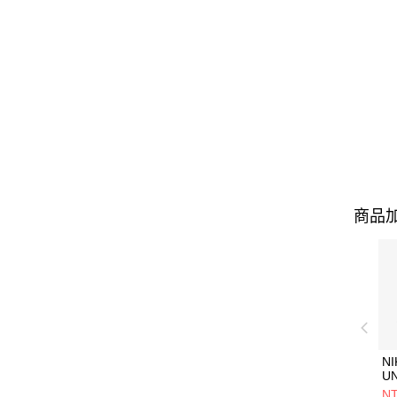
商品加
NI
U
1P
NT