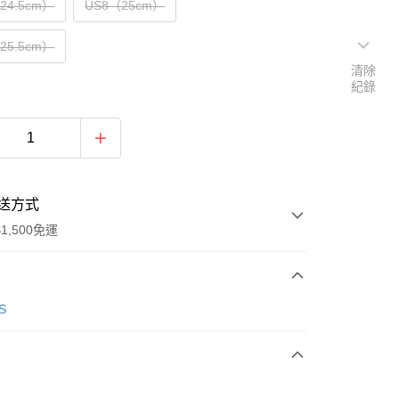
（24.5cm）
US8（25cm）
（25.5cm）
清除
紀錄
送方式
1,500免運
次付款
S
期付款
0 利率 每期
NT$1,030
21家銀行
庫商業銀行
第一商業銀行