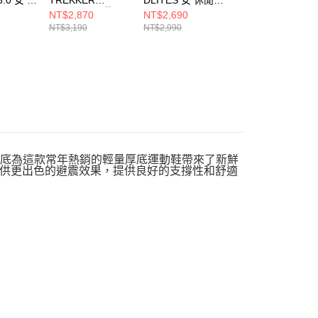
92NVBL
SANDAL 男 休閒
150556WGY
150537WBKNT
NT$2,870
NT$2,690
NT$2,550
鞋 237639BBK
NT$3,190
NT$2,990
NT$3,190
型的中底為這款常年熱銷的輕量厚底運動鞋帶來了新鮮
供更出色的避震效果，提供良好的支撐性和舒適