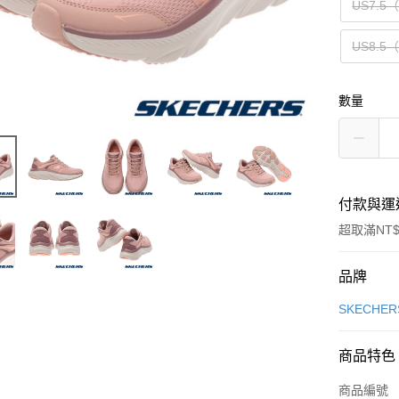
US7.5
US8.5
數量
付款與運
超取滿NT$
付款方式
品牌
信用卡一
SKECHER
信用卡分
商品特色
3 期 
商品編號
合作金