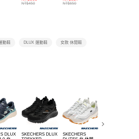
的店家。未經商家同意取消之訂單仍視為有效，需透過AFTEE
8104
男女 短統襪
長統襪
踝襪 SX7677010
NT$450
NT$650
NT$450
繳納相關費用。
DX5089103
DA2123010
否成功請以「AFTEE先享後付 」之結帳頁面顯示為準，若有關於
功／繳費後需取消欲退款等相關疑問，請聯繫「AFTEE先享後
援中心」
https://netprotections.freshdesk.com/support/home
項】
恩沛科技股份有限公司提供之「AFTEE先享後付」服務完成之
 運動鞋
DLUX 運動鞋
女款 休閒鞋
依本服務之必要範圍內提供個人資料，並將交易相關給付款項請
讓予恩沛科技股份有限公司。
個人資料處理事宜，請瀏覽以下網址：
ee.tw/terms/#terms3
年的使用者請事先徵得法定代理人或監護人之同意方可使用
E先享後付」，若未經同意申辦者引起之損失，本公司不負相關責
AFTEE先享後付」時，將依據個別帳號之用戶狀況，依本公司
核予不同之上限額度；若仍有額度不足之情形，本公司將視審查
用戶進行身份認證。
一人註冊多個帳號或使用他人資訊註冊。若發現惡意使用之情
科技股份有限公司將有權停止該用戶之使用額度並採取法律行
S DLUX
SKECHERS DLUX
SKECHERS
SKECHERS
3.0 女 休
TREKKER
DLITES 女 休閒鞋
DLITES 女 休閒