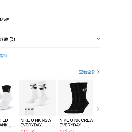
業銀行
彰化商業銀行
業儲蓄銀行
台北富邦商業銀行
華商業銀行
兆豐國際商業銀行
2MVE
小企業銀行
台中商業銀行
台灣）商業銀行
華泰商業銀行
業銀行
遠東國際商業銀行
類 (3)
業銀行
永豐商業銀行
享後付
業銀行
星展（台灣）商業銀行
ECHERS
客服
際商業銀行
中國信託商業銀行
FTEE先享後付」】
鞋類
休閒鞋
天信用卡公司
先享後付是「在收到商品之後才付款」的支付方式。 讓您購物簡單
心！
休閒戶外
鞋
查看全部
：不需註冊會員、不需綁卡、不需儲值。
：只要手機號碼，簡訊認證，即可結帳。
(快速到店)
：先確認商品／服務後，再付款。
00，滿NT$1,500(含以上)免運費
EE先享後付」結帳流程】
方式選擇「AFTEE先享後付」後，將跳轉至「AFTEE先享後
頁面，進行簡訊認證並確認金額後，即可完成結帳。
00，滿NT$1,500(含以上)免運費
成立數日內，您將收到繳費通知簡訊。
費通知簡訊後14天內，點擊此簡訊中的連結，可透過四大超商
市自取
K ED
NIKE U NK NSW
NIKE U NK CREW
NIKE U NK
網路銀行／等多元方式進行付款，方視為交易完成。
ANK 1P
EVERYDAY
EVERYDAY
EVERYDAY LTW
00，滿NT$1,500(含以上)免運費
：結帳手續完成當下不需立刻繳費，但若您需要取消訂單，請聯
 男 中統
ESSENTIAL CR
BBALL 3PR 男女
ANKLE 3PR 男女
NT$365
NT$527
NT$365