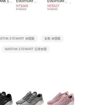
ANK 1P
EVERYDAY
EVERYDAY
EVERYDAY LTW
00，滿NT$1,500(含以上)免運費
：結帳手續完成當下不需立刻繳費，但若您需要取消訂單，請聯
 男 中統
ESSENTIAL CR
BBALL 3PR 男女
ANKLE 3PR 男女
NT$365
NT$527
NT$365
的店家。未經商家同意取消之訂單仍視為有效，需透過AFTEE
8104
男女 短統襪
長統襪
踝襪 SX7677010
NT$450
NT$650
NT$450
繳納相關費用。
DX5089103
DA2123010
否成功請以「AFTEE先享後付 」之結帳頁面顯示為準，若有關於
功／繳費後需取消欲退款等相關疑問，請聯繫「AFTEE先享後
援中心」
https://netprotections.freshdesk.com/support/home
項】
恩沛科技股份有限公司提供之「AFTEE先享後付」服務完成之
ARTHA STEWART 休閒鞋
女款 休閒鞋
依本服務之必要範圍內提供個人資料，並將交易相關給付款項請
讓予恩沛科技股份有限公司。
個人資料處理事宜，請瀏覽以下網址：
MARTHA STEWART 日常休閒
ee.tw/terms/#terms3
年的使用者請事先徵得法定代理人或監護人之同意方可使用
E先享後付」，若未經同意申辦者引起之損失，本公司不負相關責
AFTEE先享後付」時，將依據個別帳號之用戶狀況，依本公司
核予不同之上限額度；若仍有額度不足之情形，本公司將視審查
用戶進行身份認證。
一人註冊多個帳號或使用他人資訊註冊。若發現惡意使用之情
科技股份有限公司將有權停止該用戶之使用額度並採取法律行