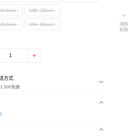
（24.5cm）
US8（25cm）
清除
（25.5cm）
US9（26cm）
紀錄
送方式
1,500免運
次付款
S
期付款
0 利率 每期
NT$1,196
21家銀行