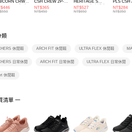
NICORN CRW
CSH CREW 2P-
HERITAGE S
PLS CSH 
每筆NT$1
※ 請注意
R -160 男女 中
144 EMBRDY 男
SMIT 男女 側背包
144 DBL
$446
NT$365
NT$527
NT$284
絡購買商品
襪 FZ3393100
女 短統襪
BA5871010
襪 DH405
$550
NT$450
NT$650
NT$350
先享後付
FZ3073133
※ 交易是
是否繳費成
付客戶支
分類
【注意事
１．透過由
CHERS 休閒鞋
ARCH FIT 休閒鞋
ULTRA FLEX 休閒鞋
M
交易，需
求債權轉
２．關於
CHERS 日常休閒
ARCH FIT 日常休閒
ULTRA FLEX 日常休閒
https://aft
３．未成
art 休閒鞋
「AFTE
任。
４．使用「
即時審查
結果請求
買清單 一
５．嚴禁
形，恩沛
動。