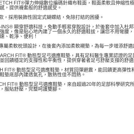
TRETCH FIT®彈力伸縮數位編碼針織布鞋面，鞋面柔軟且伸
感，提供襪套般的舒適感受。
入款，採用裝飾性固定式蝴蝶結，免除打結的困擾。
LIP-INS® 瞬穿舒適科技，免動手輕易穿脫設計，於後套中加入杜
強度，像是貼心地內建了一個永久的舒適鞋拔，讓您不用彎腰，
速、乾淨、便利！
跟專屬柔軟枕頭設計，在後套內添加柔軟襯墊，為每一步增添舒適
載 ARCH FIT® 動態型足弓適應鞋墊，具有足科醫生專業認
並回饋穩定的支撐性和平衡性，提供穿著者足弓舒壓支撐的舒適
RCH FIT® 動態型足弓適應鞋墊，材質回彈避震，能回饋更高
鞋墊底部內建透氣孔，散熱性佳不悶熱。
ARCH FIT® 動態型足弓適應鞋墊，來自超過20年的足部科學
，服貼舒壓，完整呵護雙腳。