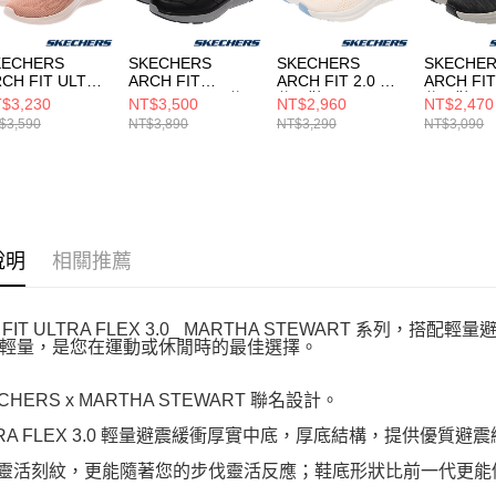
KECHERS
SKECHERS
SKECHERS
SKECHE
CH FIT ULTRA
ARCH FIT
ARCH FIT 2.0 女
ARCH FIT
LEX
CROSSER 男 休
休閒鞋
休閒鞋
$3,230
NT$3,500
NT$2,960
NT$2,470
.0_MARTHA
閒鞋 205347BLK
150333NTMT
232709B
$3,590
NT$3,890
NT$3,290
NT$3,090
TEWART 女 休閒
 150643MVE
說明
相關推薦
 FIT ULTRA FLEX 3.0_ MARTHA STEWART 系
輕量，是您在運動或休閒時的最佳選擇。
ECHERS x MARTHA STEWART 聯名設計。
LTRA FLEX 3.0 輕量避震緩衝厚實中底，厚底結構，提供優質
底靈活刻紋，更能隨著您的步伐靈活反應；鞋底形狀比前一代更能