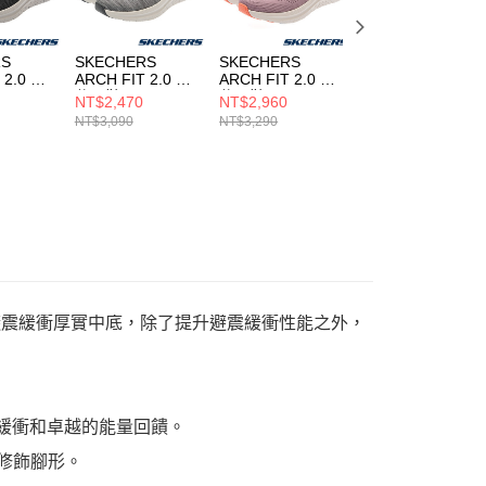
RS
SKECHERS
SKECHERS
SKECHERS
 2.0 男
ARCH FIT 2.0 男
ARCH FIT 2.0 女
ARCH FIT 2.0 女
休閒鞋
休閒鞋
休閒鞋
NT$2,470
NT$2,960
NT$2,960
KGY
232709GRY
150066WMVMT
150066WBKRG
NT$3,090
NT$3,290
NT$3,290
列，搭配輕量避震緩衝厚實中底，除了提升避震緩衝性能之外，
避震緩衝和卓越的能量回饋。
修飾腳形。