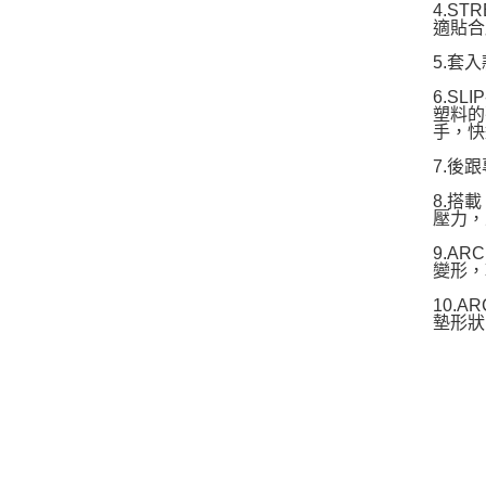
4.S
適貼合
5.套
6.S
塑料的
手，快
7.後
8.搭
壓力，
9.A
變形，
10.
墊形狀