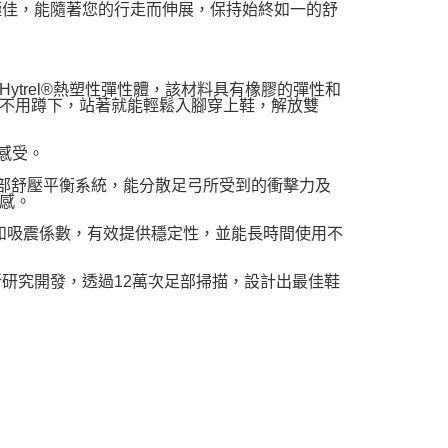
縮性極佳，能隨著您的行走而伸展，保持始終如一的舒
邦Hytrel®熱塑性彈性體，該材料具有橡膠的彈性和
不用蹲下，站著就能輕鬆入腳穿上鞋，解放雙
感受。
證的足部舒壓平衡系統，能分散足弓所受到的衝擊力及
感。
彈性和吸震係數，有效提供穩定性，並能長時間使用不
研究所研究開發，透過12萬次足部掃描，設計出最佳鞋