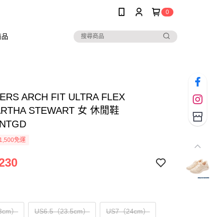
0
商品
ERS ARCH FIT ULTRA FLEX
ARTHA STEWART 女 休閒鞋
3NTGD
1,500免運
230
3cm）
US6.5（23.5cm）
US7（24cm）