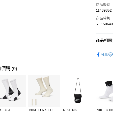
商品編號
合作金
LINE Pay
11439852
華南商
Apple Pay
上海商
商品特色
國泰世
15064
悠遊付
臺灣中
匯豐（
全盈+PAY
聯邦商
商品相關分
元大商
AFTEE先
玉山商
品牌
SK
相關說明
分享
台新國
【關於「A
女性商品
台灣樂
AFTEE
便利好安
運動類型
運送方式
價購 (9)
１．簡單
２．便利
7-11取貨
３．安心
每筆NT$1
【「AFT
宅配
１．於結帳
付」結帳
每筆NT$1
２．訂單
３．收到繳
付款後門
KE U J
NIKE U NK ED
NIKE NK
NIKE U N
／ATM／