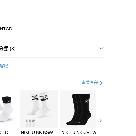
庫商業銀行
第一商業銀行
業銀行
彰化商業銀行
業儲蓄銀行
台北富邦商業銀行
華商業銀行
兆豐國際商業銀行
3NTGD
小企業銀行
台中商業銀行
台灣）商業銀行
華泰商業銀行
業銀行
遠東國際商業銀行
類 (3)
業銀行
永豐商業銀行
享後付
業銀行
星展（台灣）商業銀行
ECHERS
客服
際商業銀行
中國信託商業銀行
FTEE先享後付」】
鞋類
休閒鞋
天信用卡公司
先享後付是「在收到商品之後才付款」的支付方式。 讓您購物簡單
心！
休閒戶外
鞋
查看全部
：不需註冊會員、不需綁卡、不需儲值。
：只要手機號碼，簡訊認證，即可結帳。
(快速到店)
：先確認商品／服務後，再付款。
00，滿NT$1,500(含以上)免運費
EE先享後付」結帳流程】
方式選擇「AFTEE先享後付」後，將跳轉至「AFTEE先享後
頁面，進行簡訊認證並確認金額後，即可完成結帳。
00，滿NT$1,500(含以上)免運費
成立數日內，您將收到繳費通知簡訊。
費通知簡訊後14天內，點擊此簡訊中的連結，可透過四大超商
市自取
K ED
NIKE U NK NSW
NIKE U NK CREW
NIKE U NK
網路銀行／等多元方式進行付款，方視為交易完成。