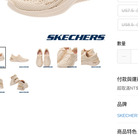
US7.5
US8.5
數量
付款與運
超取滿NT$
付款方式
品牌
信用卡一
SKECHER
信用卡分
商品特色
3 期 