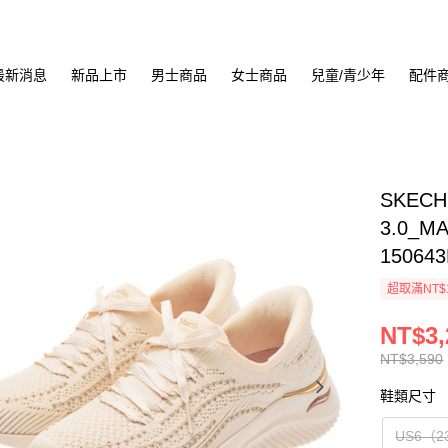
最新消息
新品上市
男士商品
女士商品
兒童/青少年
配件
SKECH
3.0_M
15064
超取滿NT$
NT$3,
NT$3,590
鞋類尺寸
US6（2