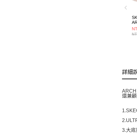
S
AR
F
NT
3
NT
S
鞋
詳細
ARCH
還兼顧
1.SK
2.U
3.大