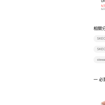
U
1P
NT
統
NT
相關
SKE
SKE
stew
一 必