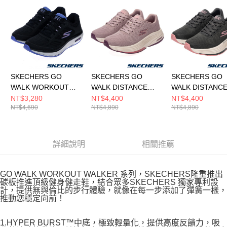
SKECHERS GO
SKECHERS GO
SKECHERS GO
WALK WORKOUT
WALK DISTANCE
WALK DISTANC
WALKER 女 健走鞋
WALKER 女 健走鞋
WALKER 女 健
NT$3,280
NT$4,400
NT$4,400
NT$4,690
NT$4,890
NT$4,890
125025WBKLV
125028MVPR
125028CCPK
詳細說明
相關推薦
GO WALK WORKOUT WALKER 系列，SKECHERS隆重推出
碳板推進頂級健身健走鞋，結合眾多SKECHERS 獨家專利設
計，提供無與倫比的步行體驗，就像在每一步添加了彈簧一樣，
推動您穩定向前！
1.HYPER BURST™中底，極致輕量化，提供高度反饋力，吸