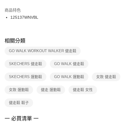
結帳頁面，進行簡訊認證並確認金額後，即可完成結帳。
２．訂單成立數日內，您將收到繳費通知簡訊。
商品特色
付款後門市自取
３．收到繳費通知簡訊後14天內，點擊此簡訊中的連結，可透過四大超商／
125137WNVBL
每筆NT$100，滿NT$1,500(含以上)免運費
ATM／網路銀行／等多元方式進行付款，方視為交易完成。
※ 請注意：結帳手續完成當下不需立刻繳費，但若您需要取消訂單，請聯絡
購買商品的店家。未經商家同意取消之訂單仍視為有效，需透過AFTEE先享
後付繳納相關費用。
※ 交易是否成功請以「AFTEE先享後付 」之結帳頁面顯示為準，若有關於
相關分類
是否繳費成功／繳費後需取消欲退款等相關疑問，請聯繫「AFTEE先享後付
客戶支援中心」
https://netprotections.freshdesk.com/support/home
GO WALK WORKOUT WALKER 健走鞋
【注意事項】
SKECHERS 健走鞋
GO WALK 健走鞋
１．透過由恩沛科技股份有限公司提供之「AFTEE先享後付」服務完成之交
易，需依本服務之必要範圍內提供個人資料，並將交易相關給付款項請求債
權轉讓予恩沛科技股份有限公司。
SKECHERS 運動鞋
GO WALK 運動鞋
女款 健走鞋
２．關於個人資料處理事宜，請瀏覽以下網址：
https://aftee.tw/terms/#terms3
女款 運動鞋
健走 運動鞋
健走鞋 女性
３．未成年的使用者請事先徵得法定代理人或監護人之同意方可使用
「AFTEE先享後付」，若未經同意申辦者引起之損失，本公司不負相關責
任。
健走鞋 鞋子
４．使用「AFTEE先享後付」時，將依據個別帳號之用戶狀況，依本公司即
時審查核予不同之上限額度；若仍有額度不足之情形，本公司將視審查結果
請求用戶進行身份認證。
一 必買清單 一
５．嚴禁一人註冊多個帳號或使用他人資訊註冊。若發現惡意使用之情形，
恩沛科技股份有限公司將有權停止該用戶之使用額度並採取法律行動。