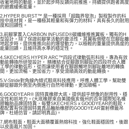
收著地時的動能，並於起步時反饋向前推進，持續提供跑者高度
的避震緩衝能量。
2.HYPER BURST™ 是一種採用「超臨界發泡」製程製作的科
技中底材質，是一種極其輕量和有彈力的材料，具有長久的耐用
度和回饋性。
3.前腳掌置入CARBON INFUSED®碳纖維推進翼板，獨有的H
型設計，除了保證前腳掌活動的靈活性，其翼板側壁在您腳趾離
地起步時，提供推進向前的爆發動力，以極輕的重量提供高度的
能量回饋，且維持高水準的穩定性。
4.SKECHERS HYPER ARC™四段式律動弧形科技，專為有效
動能轉換所研發設計， 精確結合從腳跟到腳趾的四段符合人體
工學的律動弧形，從而讓使用者在腳跟觸地到腳趾離地的轉換
間，更加流暢、更加省力，享受滑順高效的動能轉換。
5.V-Stride對角線內傾式鞋底科技應用，呼應人體工學，幫助雙
腳從腳跟外側至內側進行自然地律動，更加順暢。
6.GOODYEAR® 固特異橡膠大底，提供超乎想像的耐用性、穩
定性和抓地力。(大底橡膠來自美國俄亥俄州的百年國際知名橡
膠輪胎品牌固特異，每雙SKECHERS x GOODYEAR的鞋款，
都配置有保證固特異真品輪胎橡膠的GOODYEAR雷射標籤吊
牌，杜絕仿冒，請認明真品)。
7.網布鞋面，鞋面大面積覆蓋熱熔科技，強化鞋面穩固性，後跟
以皮面裁片加固。