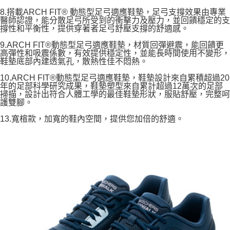
8.搭載ARCH FIT® 動態型足弓適應鞋墊，足弓支撐效果由專業
醫師認證，能分散足弓所受到的衝擊力及壓力，並回饋穩定的支
撐性和平衡性，提供穿著者足弓舒壓支撐的舒適感。
9.ARCH FIT®動態型足弓適應鞋墊，材質回彈避震，能回饋更
高彈性和吸震係數，有效提供穩定性，並能長時間使用不變形，
鞋墊底部內建透氣孔，散熱性佳不悶熱。
10.ARCH FIT®動態型足弓適應鞋墊，鞋墊設計來自累積超過20
年的足部科學研究成果，鞋墊塑型來自累計超過12萬次的足部
掃描，設計出符合人體工學的最佳鞋墊形狀，服貼舒壓，完整呵
護雙腳。
13.寬楦款，加寬的鞋內空間，提供您加倍的舒適。