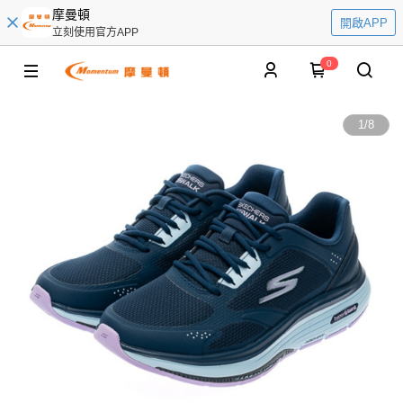
摩曼頓
開啟APP
立刻使用官方APP
0
1
/
8