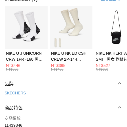
信用卡分期付款
3 期 0 利率 每期
NT$1,630
21家銀行
合作金庫商業銀行
第一商業銀行
LINE Pay
華南商業銀行
彰化商業銀行
Apple Pay
上海商業儲蓄銀行
台北富邦商業銀行
國泰世華商業銀行
兆豐國際商業銀行
悠遊付
臺灣中小企業銀行
台中商業銀行
NIKE U J UNICORN
NIKE U NK ED CSH
NIKE NK HERIT
匯豐（台灣）商業銀行
華泰商業銀行
CRW 1PR -160 男女
CREW 2P-144
SMIT 男女 側背
全盈+PAY
聯邦商業銀行
遠東國際商業銀行
中統襪 FZ3393100
EMBRDY 男女 短統襪
BA5871010
NT$446
NT$365
NT$527
元大商業銀行
永豐商業銀行
NT$550
NT$450
NT$650
AFTEE先享後付
FZ3073133
玉山商業銀行
星展（台灣）商業銀行
相關說明
台新國際商業銀行
中國信託商業銀行
品牌
【關於「AFTEE先享後付」】
台灣樂天信用卡公司
AFTEE先享後付是「在收到商品之後才付款」的支付方式。 讓您購物簡單
運送方式
SKECHERS
便利好安心！
１．簡單：不需註冊會員、不需綁卡、不需儲值。
7-11取貨(快速到店)
２．便利：只要手機號碼，簡訊認證，即可結帳。
商品特色
每筆NT$100，滿NT$1,500(含以上)免運費
３．安心：先確認商品／服務後，再付款。
商品編號
宅配
【「AFTEE先享後付」結帳流程】
１．於結帳方式選擇「AFTEE先享後付」後，將跳轉至「AFTEE先享後付」
11439846
每筆NT$100，滿NT$1,500(含以上)免運費