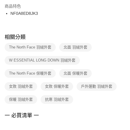
２．訂單成立數日內，您將收到繳費通知簡訊。
商品特色
付款後門市自取
３．收到繳費通知簡訊後14天內，點擊此簡訊中的連結，可透過四大超商／
NF0A8ED8JK3
每筆NT$100，滿NT$1,500(含以上)免運費
ATM／網路銀行／等多元方式進行付款，方視為交易完成。
※ 請注意：結帳手續完成當下不需立刻繳費，但若您需要取消訂單，請聯絡
購買商品的店家。未經商家同意取消之訂單仍視為有效，需透過AFTEE先享
後付繳納相關費用。
※ 交易是否成功請以「AFTEE先享後付 」之結帳頁面顯示為準，若有關於
相關分類
是否繳費成功／繳費後需取消欲退款等相關疑問，請聯繫「AFTEE先享後付
客戶支援中心」
https://netprotections.freshdesk.com/support/home
The North Face 羽絨外套
北面 羽絨外套
【注意事項】
W ESSENTIAL LONG DOWN 羽絨外套
１．透過由恩沛科技股份有限公司提供之「AFTEE先享後付」服務完成之交
易，需依本服務之必要範圍內提供個人資料，並將交易相關給付款項請求債
權轉讓予恩沛科技股份有限公司。
The North Face 保暖外套
北面 保暖外套
２．關於個人資料處理事宜，請瀏覽以下網址：
https://aftee.tw/terms/#terms3
女款 羽絨外套
女款 保暖外套
戶外運動 羽絨外套
３．未成年的使用者請事先徵得法定代理人或監護人之同意方可使用
「AFTEE先享後付」，若未經同意申辦者引起之損失，本公司不負相關責
任。
保暖 羽絨外套
抗寒 羽絨外套
４．使用「AFTEE先享後付」時，將依據個別帳號之用戶狀況，依本公司即
時審查核予不同之上限額度；若仍有額度不足之情形，本公司將視審查結果
請求用戶進行身份認證。
一 必買清單 一
５．嚴禁一人註冊多個帳號或使用他人資訊註冊。若發現惡意使用之情形，
恩沛科技股份有限公司將有權停止該用戶之使用額度並採取法律行動。