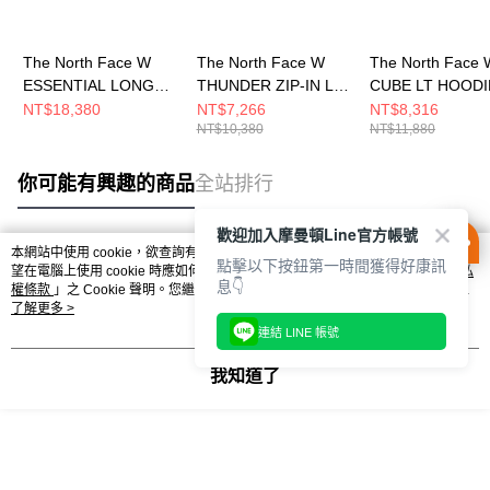
The North Face W
The North Face W
The North Face 
ESSENTIAL LONG
THUNDER ZIP-IN LT
CUBE LT HOODI
DOWN - AP 女 羽絨外
DOWN - AP 女 羽絨外
DOWN - AP 女
NT$18,380
NT$7,266
NT$8,316
NT$10,380
NT$11,880
套 NF0A8ED8QLI
套 NF0A8DX7JK3
套 NF0A8DX6QL
你可能有興趣的商品
全站排行
歡迎加入摩曼頓Line官方帳號
本網站中使用 cookie，欲查詢有關本網站使用 cookie 方式之詳情，及若您不希
點擊以下按鈕第一時間獲得好康訊
熱門標籤
望在電腦上使用 cookie 時應如何變更電腦的 cookie 設定，請參閱本網站「
隱私
息👇
權條款
」之 Cookie 聲明。您繼續使用本網站即表示您同意本公司得按本網站使
用條款之 Cookie 聲明使用 cookie。
了解更多 >
連結 LINE 帳號
我知道了