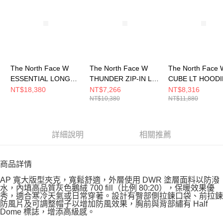
The North Face W
The North Face W
The North Face 
ESSENTIAL LONG
THUNDER ZIP-IN LT
CUBE LT HOODI
DOWN - AP 女 羽絨外
DOWN - AP 女 羽絨外
DOWN - AP 女
NT$18,380
NT$7,266
NT$8,316
NT$10,380
NT$11,880
套 NF0A8ED8QLI
套 NF0A8DX7JK3
套 NF0A8DX6QL
詳細說明
相關推薦
商品詳情
AP 寬大版型夾克，寬鬆舒適，外層使用 DWR 塗層面料以防潑
水，內填高品質灰色鵝絨 700 fill（比例 80:20），保暖效果優
秀，適合寒冷天氣或日常穿著。設計有臀部側拉鍊口袋、前拉鍊
防風片及可調整帽子以增加防風效果，胸前與背部繡有 Half
Dome 標誌，增添高級感。