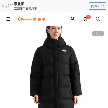
摩曼頓
開啟APP
立刻使用官方APP
0
1
/
5