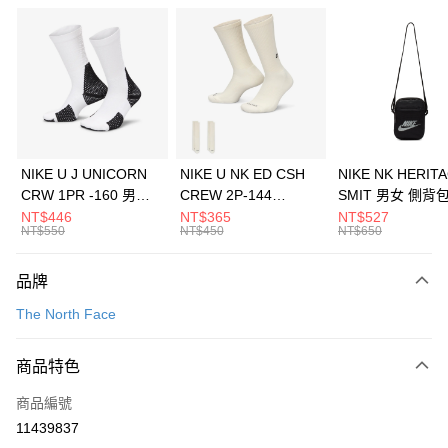
信用卡分期付款
3 期 0 利率 每期
NT$6,126
21家銀行
合作金庫商業銀行
第一商業銀行
LINE Pay
華南商業銀行
彰化商業銀行
Apple Pay
上海商業儲蓄銀行
台北富邦商業銀行
國泰世華商業銀行
兆豐國際商業銀行
悠遊付
臺灣中小企業銀行
台中商業銀行
NIKE U J UNICORN
NIKE U NK ED CSH
NIKE NK HERIT
匯豐（台灣）商業銀行
華泰商業銀行
CRW 1PR -160 男女
CREW 2P-144
SMIT 男女 側背
全盈+PAY
聯邦商業銀行
遠東國際商業銀行
中統襪 FZ3393100
EMBRDY 男女 短統襪
BA5871010
NT$446
NT$365
NT$527
元大商業銀行
永豐商業銀行
NT$550
NT$450
NT$650
AFTEE先享後付
FZ3073133
玉山商業銀行
星展（台灣）商業銀行
相關說明
台新國際商業銀行
中國信託商業銀行
品牌
【關於「AFTEE先享後付」】
台灣樂天信用卡公司
AFTEE先享後付是「在收到商品之後才付款」的支付方式。 讓您購物簡單
運送方式
The North Face
便利好安心！
１．簡單：不需註冊會員、不需綁卡、不需儲值。
7-11取貨(快速到店)
２．便利：只要手機號碼，簡訊認證，即可結帳。
商品特色
每筆NT$100，滿NT$1,500(含以上)免運費
３．安心：先確認商品／服務後，再付款。
商品編號
宅配
【「AFTEE先享後付」結帳流程】
１．於結帳方式選擇「AFTEE先享後付」後，將跳轉至「AFTEE先享後付」
11439837
每筆NT$100，滿NT$1,500(含以上)免運費
結帳頁面，進行簡訊認證並確認金額後，即可完成結帳。