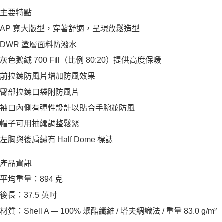
主要特點
AP 寬大版型，穿著舒適，呈現放鬆造型
DWR 塗層面料防潑水
灰色鵝絨 700 Fill（比例 80:20）提供高度保暖
前拉鍊防風片增加防風效果
臀部拉鍊口袋附防風片
袖口內側有彈性設計以貼合手腕並防風
帽子可用抽繩調整鬆緊
左胸與後肩繡有 Half Dome 標誌
產品資訊
平均重量：894 克
後長：37.5 英吋
材質：Shell A — 100% 聚酯纖維 / 塔夫綢織法 / 重量 83.0 g/m²