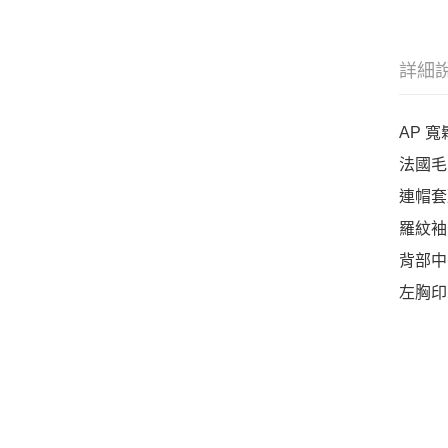
詳細
AP 
法國毛
連帽套
羅紋袖
背部中央
左胸印有