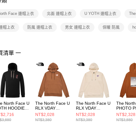
分類
【注意事
１．透過由
North Face 連帽上衣
北面 連帽上衣
U YOTH 連帽上衣
The
交易，需
求債權轉
２．關於
 連帽上衣
防風 連帽上衣
男女 連帽上衣
保暖 防風
h
https://aft
３．未成
「AFTE
任。
買清單 一
４．使用「
即時審查
結果請求
５．嚴禁
形，恩沛
動。
e North Face U
The North Face U
The North Face U
The Nort
OTH HOODIE
RLX VDAY
RLX VDAY
PHOTO P
APHIC - AP 男
HOODIE
HOODIE
HOODIE
$2,716
NT$2,028
NT$2,028
NT$2,328
 連帽上衣
GRAPHIC - AP 男
GRAPHIC - AP 男
GRAPHIC 
$3,880
NT$3,380
NT$3,380
NT$3,880
F0A8DQXJK3
女 連帽上衣
女 連帽上衣
連帽上衣
NF0A8D7S6IH
NF0A8D7SQLI
NF0A8F0