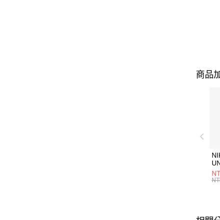
商品加
NI
U
1P
NT
統
NT