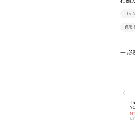
相關
The 
保暖
一 必
Th
Y
GR
NT
女
NT
N