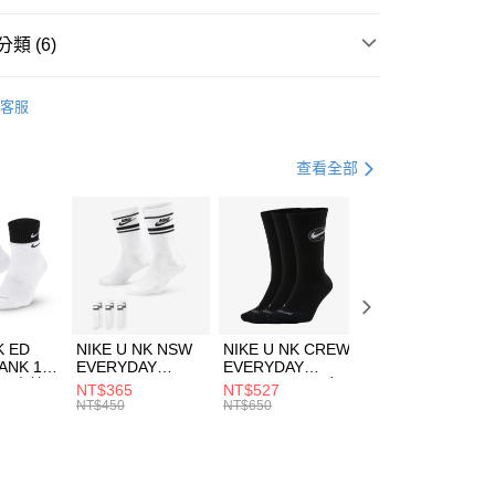
台灣）商業銀行
華泰商業銀行
業銀行
遠東國際商業銀行
類 (6)
業銀行
永豐商業銀行
享後付
業銀行
星展（台灣）商業銀行
e North Face
服飾
客服
際商業銀行
中國信託商業銀行
FTEE先享後付」】
上衣
連帽上衣
天信用卡公司
先享後付是「在收到商品之後才付款」的支付方式。 讓您購物簡單
心！
上衣
連帽上衣
查看全部
：不需註冊會員、不需綁卡、不需儲值。
：只要手機號碼，簡訊認證，即可結帳。
登山健行
服飾
(快速到店)
：先確認商品／服務後，再付款。
00，滿NT$1,500(含以上)免運費
專區⬇
EE先享後付」結帳流程】
兒童/青少年｜鞋服6折起
方式選擇「AFTEE先享後付」後，將跳轉至「AFTEE先享後
頁面，進行簡訊認證並確認金額後，即可完成結帳。
00，滿NT$1,500(含以上)免運費
成立數日內，您將收到繳費通知簡訊。
費通知簡訊後14天內，點擊此簡訊中的連結，可透過四大超商
市自取
K ED
NIKE U NK NSW
NIKE U NK CREW
NIKE U NK
網路銀行／等多元方式進行付款，方視為交易完成。
ANK 1P
EVERYDAY
EVERYDAY
EVERYDAY LTW
00，滿NT$1,500(含以上)免運費
：結帳手續完成當下不需立刻繳費，但若您需要取消訂單，請聯
 男 中統
ESSENTIAL CR
BBALL 3PR 男女
ANKLE 3PR 男女
NT$365
NT$527
NT$365
的店家。未經商家同意取消之訂單仍視為有效，需透過AFTEE
8104
男女 短統襪
長統襪
踝襪 SX7677010
NT$450
NT$650
NT$450
繳納相關費用。
DX5089103
DA2123010
否成功請以「AFTEE先享後付 」之結帳頁面顯示為準，若有關於
功／繳費後需取消欲退款等相關疑問，請聯繫「AFTEE先享後
援中心」
https://netprotections.freshdesk.com/support/home