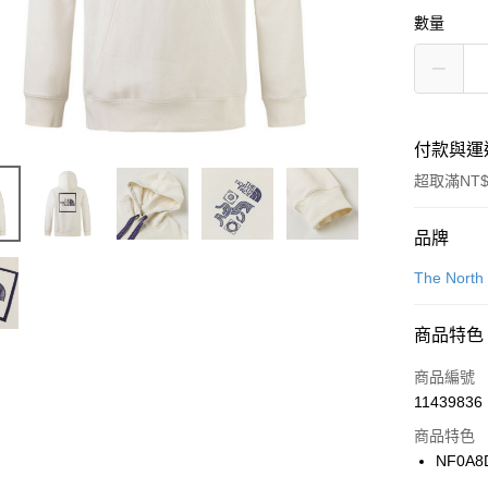
數量
付款與運
超取滿NT$
付款方式
品牌
信用卡一
The North
信用卡分
商品特色
3 期 
商品編號
合作金
LINE Pay
11439836
華南商
Apple Pay
上海商
商品特色
國泰世
NF0A8
悠遊付
臺灣中