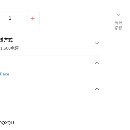
清除
紀錄
送方式
1,500免運
次付款
 Face
期付款
0 利率 每期
NT$1,293
21家銀行
庫商業銀行
第一商業銀行
業銀行
彰化商業銀行
業儲蓄銀行
台北富邦商業銀行
華商業銀行
兆豐國際商業銀行
DQXQLI
小企業銀行
台中商業銀行