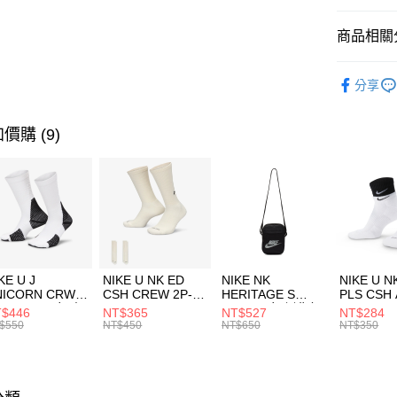
匯豐（
全盈+PAY
聯邦商
商品相關分
元大商
AFTEE先
玉山商
品牌
Th
相關說明
分享
台新國
【關於「A
男性商品
台灣樂
AFTEE
便利好安
女性商品
運送方式
價購 (9)
１．簡單
２．便利
運動類型
7-11取貨
３．安心
每筆NT$1
限時降價
【「AFT
促銷活動
宅配
１．於結帳
付」結帳
每筆NT$1
２．訂單
３．收到繳
付款後門
KE U J
NIKE U NK ED
NIKE NK
NIKE U N
／ATM／
NICORN CRW
CSH CREW 2P-
HERITAGE S
PLS CSH 
每筆NT$1
※ 請注意
R -160 男女 中
144 EMBRDY 男
SMIT 男女 側背包
144 DBL
$446
NT$365
NT$527
NT$284
絡購買商品
襪 FZ3393100
女 短統襪
BA5871010
襪 DH405
$550
NT$450
NT$650
NT$350
先享後付
FZ3073133
※ 交易是
是否繳費成
付客戶支