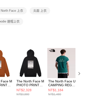
項】
恩沛科技股份有限公司提供之「AFTEE先享後付」服務完成之
 North Face 上衣
北面 上衣
依本服務之必要範圍內提供個人資料，並將交易相關給付款項請
讓予恩沛科技股份有限公司。
個人資料處理事宜，請瀏覽以下網址：
oodie 連帽上衣
ee.tw/terms/#terms3
年的使用者請事先徵得法定代理人或監護人之同意方可使用
E先享後付」，若未經同意申辦者引起之損失，本公司不負相關責
AFTEE先享後付」時，將依據個別帳號之用戶狀況，依本公司
核予不同之上限額度；若仍有額度不足之情形，本公司將視審查
用戶進行身份認證。
一人註冊多個帳號或使用他人資訊註冊。若發現惡意使用之情
科技股份有限公司將有權停止該用戶之使用額度並採取法律行
h Face M
The North Face M
The North Face U
The North Face 
RINT
PHOTO PRINT
CAMPING REG
CAMPING REG
HOODIE
S/S GRAPHIC -
S/S GRAPHIC -
NT$2,328
NT$1,184
NT$1,184
- AP 男
GRAPHIC - AP 男
AP 男女 短袖上衣
AP 男女 短袖上衣
NT$3,880
NT$1,480
NT$1,480
連帽上衣
NF0A8GVD6GI
NF0A8GVD1OI
QBOE
NF0A8F0QJK3