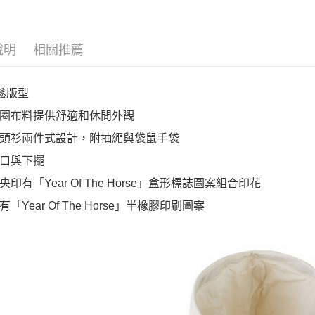
說明
相關推薦
寬鬆版型
圈布料提供舒適和休閒外觀
頭衫兩件式設計，附抽繩與袋鼠手袋
口與下擺
印有「Year Of The Horse」盒形標誌圖案組合印花
「Year Of The Horse」半橡膠印刷圖案