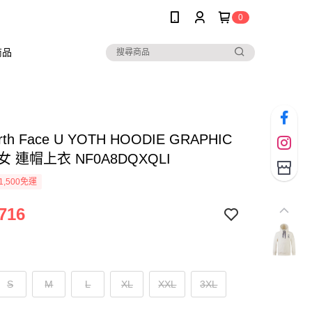
0
商品
rth Face U YOTH HOODIE GRAPHIC
男女 連帽上衣 NF0A8DQXQLI
1,500免運
716
S
M
L
XL
XXL
3XL