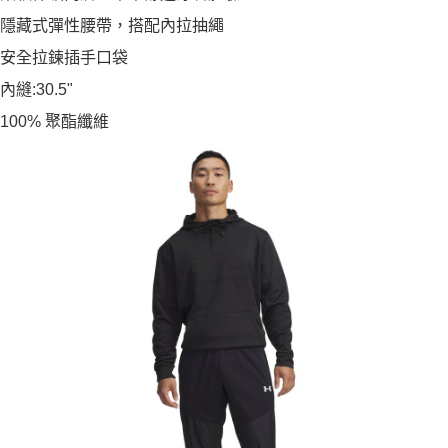
隱藏式彈性腰帶，搭配內拉抽繩
安全拉鍊插手口袋
內縫:30.5"
100% 聚酯纖維