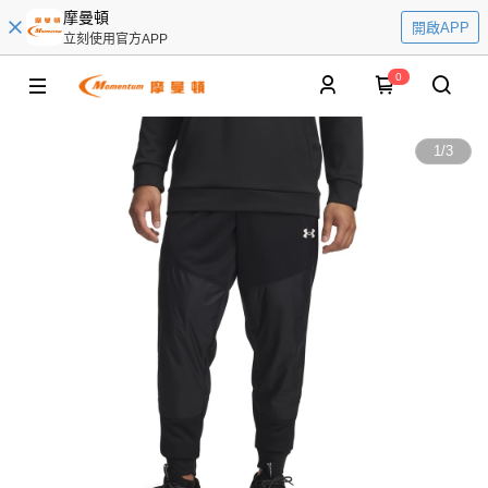
摩曼頓
開啟APP
立刻使用官方APP
0
1
/
3