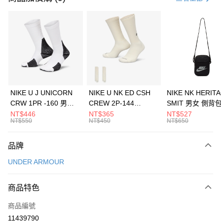
信用卡分期付款
3 期 0 利率 每期
NT$993
21家銀行
合作金庫商業銀行
第一商業銀行
LINE Pay
華南商業銀行
彰化商業銀行
Apple Pay
上海商業儲蓄銀行
台北富邦商業銀行
國泰世華商業銀行
兆豐國際商業銀行
悠遊付
臺灣中小企業銀行
台中商業銀行
NIKE U J UNICORN
NIKE U NK ED CSH
NIKE NK HERIT
匯豐（台灣）商業銀行
華泰商業銀行
CRW 1PR -160 男女
CREW 2P-144
SMIT 男女 側背
全盈+PAY
聯邦商業銀行
遠東國際商業銀行
中統襪 FZ3393100
EMBRDY 男女 短統襪
BA5871010
NT$446
NT$365
NT$527
元大商業銀行
永豐商業銀行
NT$550
NT$450
NT$650
AFTEE先享後付
FZ3073133
玉山商業銀行
星展（台灣）商業銀行
相關說明
台新國際商業銀行
中國信託商業銀行
品牌
【關於「AFTEE先享後付」】
台灣樂天信用卡公司
AFTEE先享後付是「在收到商品之後才付款」的支付方式。 讓您購物簡單
運送方式
UNDER ARMOUR
便利好安心！
１．簡單：不需註冊會員、不需綁卡、不需儲值。
7-11取貨(快速到店)
２．便利：只要手機號碼，簡訊認證，即可結帳。
商品特色
每筆NT$100，滿NT$1,500(含以上)免運費
３．安心：先確認商品／服務後，再付款。
商品編號
宅配
【「AFTEE先享後付」結帳流程】
１．於結帳方式選擇「AFTEE先享後付」後，將跳轉至「AFTEE先享後付」
11439790
每筆NT$100，滿NT$1,500(含以上)免運費