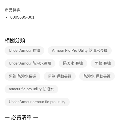
結帳頁面，進行簡訊認證並確認金額後，即可完成結帳。
２．訂單成立數日內，您將收到繳費通知簡訊。
商品特色
付款後門市自取
３．收到繳費通知簡訊後14天內，點擊此簡訊中的連結，可透過四大超商／
6005695-001
每筆NT$100，滿NT$1,500(含以上)免運費
ATM／網路銀行／等多元方式進行付款，方視為交易完成。
※ 請注意：結帳手續完成當下不需立刻繳費，但若您需要取消訂單，請聯絡
購買商品的店家。未經商家同意取消之訂單仍視為有效，需透過AFTEE先享
後付繳納相關費用。
※ 交易是否成功請以「AFTEE先享後付 」之結帳頁面顯示為準，若有關於
相關分類
是否繳費成功／繳費後需取消欲退款等相關疑問，請聯繫「AFTEE先享後付
客戶支援中心」
https://netprotections.freshdesk.com/support/home
Under Armour 長褲
Armour Flc Pro Utility 防潑水長褲
【注意事項】
Under Armour 防潑水長褲
防潑水 長褲
男款 長褲
１．透過由恩沛科技股份有限公司提供之「AFTEE先享後付」服務完成之交
易，需依本服務之必要範圍內提供個人資料，並將交易相關給付款項請求債
權轉讓予恩沛科技股份有限公司。
男款 防潑水長褲
男款 運動長褲
防潑水 運動長褲
２．關於個人資料處理事宜，請瀏覽以下網址：
https://aftee.tw/terms/#terms3
armour flc pro utility 防潑水
３．未成年的使用者請事先徵得法定代理人或監護人之同意方可使用
「AFTEE先享後付」，若未經同意申辦者引起之損失，本公司不負相關責
任。
Under Armour armour flc pro utility
４．使用「AFTEE先享後付」時，將依據個別帳號之用戶狀況，依本公司即
時審查核予不同之上限額度；若仍有額度不足之情形，本公司將視審查結果
請求用戶進行身份認證。
一 必買清單 一
５．嚴禁一人註冊多個帳號或使用他人資訊註冊。若發現惡意使用之情形，
恩沛科技股份有限公司將有權停止該用戶之使用額度並採取法律行動。