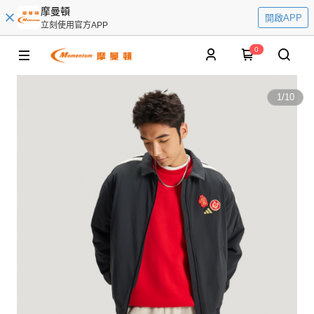
摩曼頓
開啟APP
立刻使用官方APP
0
1
/
10