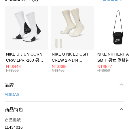
信用卡分期付款
3 期 0 利率 每期
NT$1,563
21家銀行
合作金庫商業銀行
第一商業銀行
LINE Pay
華南商業銀行
彰化商業銀行
Apple Pay
上海商業儲蓄銀行
台北富邦商業銀行
國泰世華商業銀行
兆豐國際商業銀行
悠遊付
臺灣中小企業銀行
台中商業銀行
NIKE U J UNICORN
NIKE U NK ED CSH
NIKE NK HERIT
匯豐（台灣）商業銀行
華泰商業銀行
CRW 1PR -160 男女
CREW 2P-144
SMIT 男女 側背
全盈+PAY
聯邦商業銀行
遠東國際商業銀行
中統襪 FZ3393100
EMBRDY 男女 短統襪
BA5871010
NT$446
NT$365
NT$527
元大商業銀行
永豐商業銀行
NT$550
NT$450
NT$650
AFTEE先享後付
FZ3073133
玉山商業銀行
星展（台灣）商業銀行
相關說明
台新國際商業銀行
中國信託商業銀行
品牌
【關於「AFTEE先享後付」】
台灣樂天信用卡公司
AFTEE先享後付是「在收到商品之後才付款」的支付方式。 讓您購物簡單
運送方式
ADIDAS
便利好安心！
１．簡單：不需註冊會員、不需綁卡、不需儲值。
7-11取貨(快速到店)
２．便利：只要手機號碼，簡訊認證，即可結帳。
商品特色
每筆NT$100，滿NT$1,500(含以上)免運費
３．安心：先確認商品／服務後，再付款。
商品編號
宅配
【「AFTEE先享後付」結帳流程】
１．於結帳方式選擇「AFTEE先享後付」後，將跳轉至「AFTEE先享後付」
11434016
每筆NT$100，滿NT$1,500(含以上)免運費