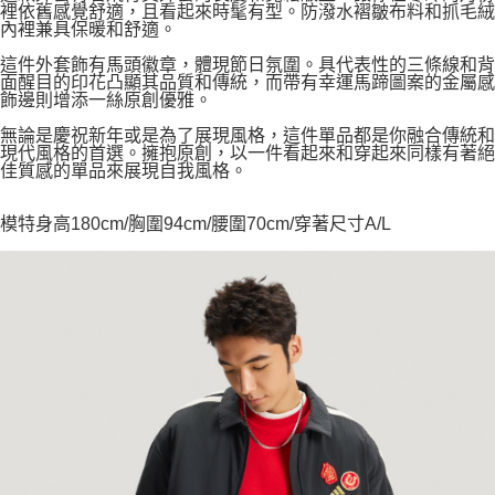
裡依舊感覺舒適，且看起來時髦有型。防潑水褶皺布料和抓毛絨
內裡兼具保暖和舒適。
這件外套飾有馬頭徽章，體現節日氛圍。具代表性的三條線和背
面醒目的印花凸顯其品質和傳統，而帶有幸運馬蹄圖案的金屬感
飾邊則增添一絲原創優雅。
無論是慶祝新年或是為了展現風格，這件單品都是你融合傳統和
現代風格的首選。擁抱原創，以一件看起來和穿起來同樣有著絕
佳質感的單品來展現自我風格。
模特身高180cm/胸圍94cm/腰圍70cm/穿著尺寸A/L