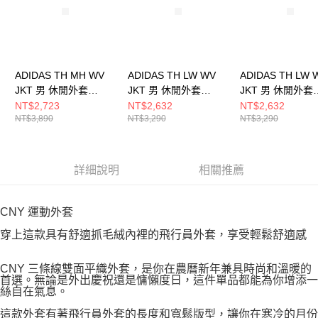
ADIDAS TH MH WV
ADIDAS TH LW WV
ADIDAS TH LW 
JKT 男 休閒外套
JKT 男 休閒外套
JKT 男 休閒外套
JZ8413
KR2512
KR2511
NT$2,723
NT$2,632
NT$2,632
NT$3,890
NT$3,290
NT$3,290
詳細說明
相關推薦
CNY 運動外套
穿上這款具有舒適抓毛絨內裡的飛行員外套，享受輕鬆舒適感
CNY 三條線雙面平織外套，是你在農曆新年兼具時尚和溫暖的
首選。無論是外出慶祝還是慵懶度日，這件單品都能為你增添一
絲自在氣息。
這款外套有著飛行員外套的長度和寬鬆版型，讓你在寒冷的月份