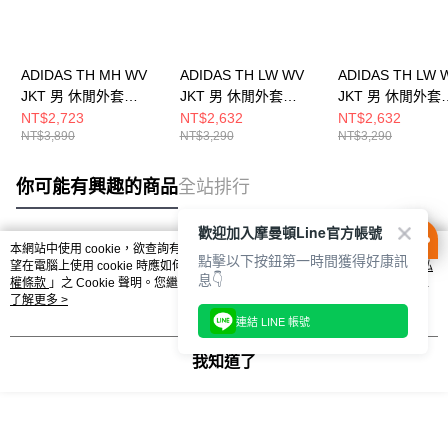
ADIDAS TH MH WV
ADIDAS TH LW WV
ADIDAS TH LW 
JKT 男 休閒外套
JKT 男 休閒外套
JKT 男 休閒外套
JZ8413
KR2512
KR2511
NT$2,723
NT$2,632
NT$2,632
NT$3,890
NT$3,290
NT$3,290
你可能有興趣的商品
全站排行
歡迎加入摩曼頓Line官方帳號
本網站中使用 cookie，欲查詢有關本網站使用 cookie 方式之詳情，及若您不希
點擊以下按鈕第一時間獲得好康訊
熱門標籤
望在電腦上使用 cookie 時應如何變更電腦的 cookie 設定，請參閱本網站「
隱私
息👇
權條款
」之 Cookie 聲明。您繼續使用本網站即表示您同意本公司得按本網站使
用條款之 Cookie 聲明使用 cookie。
了解更多 >
連結 LINE 帳號
我知道了