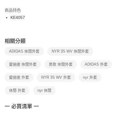
結帳頁面，進行簡訊認證並確認金額後，即可完成結帳。
２．訂單成立數日內，您將收到繳費通知簡訊。
商品特色
付款後門市自取
３．收到繳費通知簡訊後14天內，點擊此簡訊中的連結，可透過四大超商／
KE4057
每筆NT$100，滿NT$1,500(含以上)免運費
ATM／網路銀行／等多元方式進行付款，方視為交易完成。
※ 請注意：結帳手續完成當下不需立刻繳費，但若您需要取消訂單，請聯絡
購買商品的店家。未經商家同意取消之訂單仍視為有效，需透過AFTEE先享
後付繳納相關費用。
※ 交易是否成功請以「AFTEE先享後付 」之結帳頁面顯示為準，若有關於
相關分類
是否繳費成功／繳費後需取消欲退款等相關疑問，請聯繫「AFTEE先享後付
客戶支援中心」
https://netprotections.freshdesk.com/support/home
ADIDAS 休閒外套
NYR 3S WV 休閒外套
【注意事項】
愛迪達 休閒外套
男款 休閒外套
ADIDAS 外套
１．透過由恩沛科技股份有限公司提供之「AFTEE先享後付」服務完成之交
易，需依本服務之必要範圍內提供個人資料，並將交易相關給付款項請求債
權轉讓予恩沛科技股份有限公司。
愛迪達 外套
NYR 3S WV 外套
nyr 外套
２．關於個人資料處理事宜，請瀏覽以下網址：
https://aftee.tw/terms/#terms3
休閒 外套
nyr 休閒
３．未成年的使用者請事先徵得法定代理人或監護人之同意方可使用
「AFTEE先享後付」，若未經同意申辦者引起之損失，本公司不負相關責
任。
一 必買清單 一
４．使用「AFTEE先享後付」時，將依據個別帳號之用戶狀況，依本公司即
時審查核予不同之上限額度；若仍有額度不足之情形，本公司將視審查結果
請求用戶進行身份認證。
５．嚴禁一人註冊多個帳號或使用他人資訊註冊。若發現惡意使用之情形，
恩沛科技股份有限公司將有權停止該用戶之使用額度並採取法律行動。