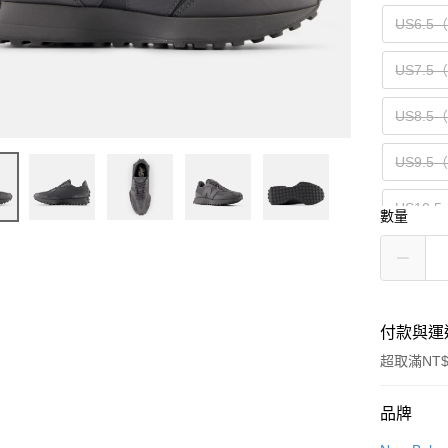
US6.5
US7.5
US8.5
US9.5
US10.5
數量
US12（
付款與運
超取滿NT$
付款方式
品牌