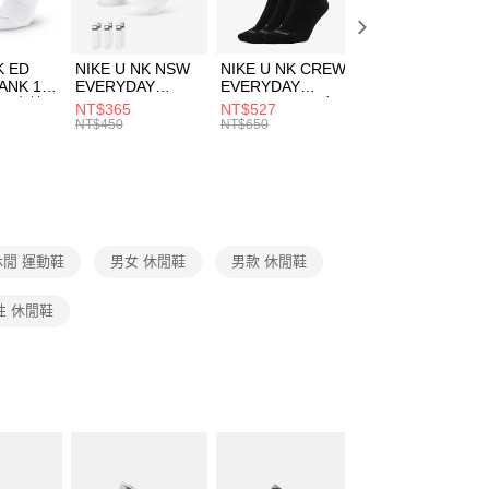
頁面，進行簡訊認證並確認金額後，即可完成結帳。
00，滿NT$1,500(含以上)免運費
成立數日內，您將收到繳費通知簡訊。
費通知簡訊後14天內，點擊此簡訊中的連結，可透過四大超商
市自取
K ED
NIKE U NK NSW
NIKE U NK CREW
NIKE U NK
網路銀行／等多元方式進行付款，方視為交易完成。
ANK 1P
EVERYDAY
EVERYDAY
EVERYDAY LTW
00，滿NT$1,500(含以上)免運費
：結帳手續完成當下不需立刻繳費，但若您需要取消訂單，請聯
 男 中統
ESSENTIAL CR
BBALL 3PR 男女
ANKLE 3PR 男女
NT$365
NT$527
NT$365
的店家。未經商家同意取消之訂單仍視為有效，需透過AFTEE
8104
男女 短統襪
長統襪
踝襪 SX7677010
NT$450
NT$650
NT$450
繳納相關費用。
DX5089103
DA2123010
否成功請以「AFTEE先享後付 」之結帳頁面顯示為準，若有關於
功／繳費後需取消欲退款等相關疑問，請聯繫「AFTEE先享後
援中心」
https://netprotections.freshdesk.com/support/home
項】
恩沛科技股份有限公司提供之「AFTEE先享後付」服務完成之
閒 運動鞋
男女 休閒鞋
男款 休閒鞋
依本服務之必要範圍內提供個人資料，並將交易相關給付款項請
讓予恩沛科技股份有限公司。
個人資料處理事宜，請瀏覽以下網址：
性 休閒鞋
ee.tw/terms/#terms3
年的使用者請事先徵得法定代理人或監護人之同意方可使用
E先享後付」，若未經同意申辦者引起之損失，本公司不負相關責
AFTEE先享後付」時，將依據個別帳號之用戶狀況，依本公司
核予不同之上限額度；若仍有額度不足之情形，本公司將視審查
用戶進行身份認證。
一人註冊多個帳號或使用他人資訊註冊。若發現惡意使用之情
科技股份有限公司將有權停止該用戶之使用額度並採取法律行