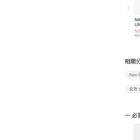
NI
U
1P
NT
統
NT
相關
New 
女款
一 必