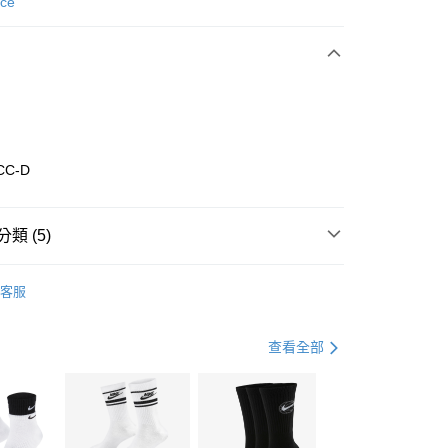
次付款
nce
期付款
0 利率 每期
NT$993
21家銀行
庫商業銀行
第一商業銀行
業銀行
彰化商業銀行
業儲蓄銀行
台北富邦商業銀行
華商業銀行
兆豐國際商業銀行
CC-D
小企業銀行
台中商業銀行
台灣）商業銀行
華泰商業銀行
業銀行
遠東國際商業銀行
類 (5)
業銀行
永豐商業銀行
享後付
業銀行
星展（台灣）商業銀行
w Balance
全系列鞋款
客服
際商業銀行
中國信託商業銀行
FTEE先享後付」】
鞋類
休閒鞋
天信用卡公司
先享後付是「在收到商品之後才付款」的支付方式。 讓您購物簡單
心！
鞋類
休閒鞋
查看全部
：不需註冊會員、不需綁卡、不需儲值。
：只要手機號碼，簡訊認證，即可結帳。
休閒戶外
鞋
(快速到店)
：先確認商品／服務後，再付款。
00，滿NT$1,500(含以上)免運費
兒童/青少年｜鞋服6折起
EE先享後付」結帳流程】
方式選擇「AFTEE先享後付」後，將跳轉至「AFTEE先享後