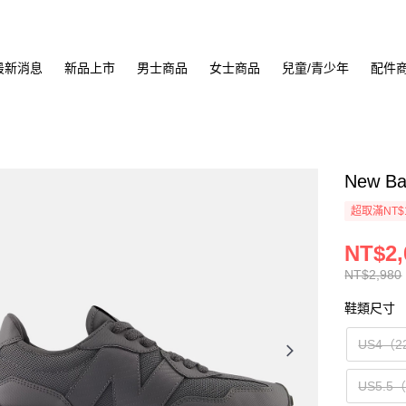
最新消息
新品上市
男士商品
女士商品
兒童/青少年
配件
New B
超取滿NT$
NT$2,
NT$2,980
鞋類尺寸
US4（2
US5.5