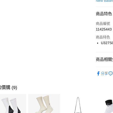
信用卡一
New Bala
信用卡分
商品特色
3 期 
商品編號
合作金
LINE Pay
11425443
華南商
Apple Pay
上海商
商品特色
國泰世
U327S
悠遊付
臺灣中
匯豐（
全盈+PAY
聯邦商
商品相關分
元大商
AFTEE先
玉山商
品牌
Ne
相關說明
分享
台新國
【關於「A
男性商品
台灣樂
AFTEE
便利好安
女性商品
運送方式
價購 (9)
１．簡單
２．便利
運動類型
7-11取貨
３．安心
每筆NT$1
促銷活動
【「AFT
宅配
１．於結帳