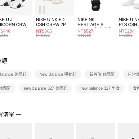
付」結帳
每筆NT$1
２．訂單
３．收到繳
付款後門
KE U J
NIKE U NK ED
NIKE NK
NIKE U N
／ATM／
NICORN CRW
CSH CREW 2P-
HERITAGE S
PLS CSH 
每筆NT$1
※ 請注意
R -160 男女 中
144 EMBRDY 男
SMIT 男女 側背包
144 DBL
$446
NT$365
NT$527
NT$284
絡購買商品
襪 FZ3393100
女 短統襪
BA5871010
襪 DH405
$550
NT$450
NT$650
NT$350
先享後付
FZ3073133
※ 交易是
是否繳費成
付客戶支
分類
【注意事
１．透過由
Balance 休閒鞋
New Balance 運動鞋
新百倫 休閒鞋
日常休
交易，需
求債權轉
２．關於
 休閒鞋
new balance 327 休閒鞋
new balance 327 男女
女
https://aft
３．未成
「AFTE
任。
買清單 一
４．使用「
即時審查
結果請求
５．嚴禁
形，恩沛