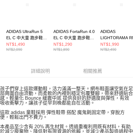
ADIDAS UltraRun 5
ADIDAS FortaRun 4.0
ADIDAS
EL C 中大童 跑步鞋
EL C 中大童 跑步鞋
LIGHTORAMA R
JR5375
JR9313
EL C 中大童 跑
NT$1,490
NT$1,290
NT$1,990
NT$2,090
NT$1,890
NT$2,490
JQ4158
詳細說明
相關推薦
孩子們穿上這款運動鞋，活力滿滿一整天。網布鞋面讓空氣在足
部周圍自由流動，而柔軟的內裡則穩定包覆雙腳，帶來舒適貼合
感。輕量化 Bounce 緩震中底 提供良好的舒適度與彈性，有效
吸收衝擊力，讓孩子從早到晚都能自在活動。
這款 adidas 童鞋採用 彈性鞋帶 搭配 魔鬼氈固定帶，穿脫方
便，輕鬆出門不費力。
本產品至少含有 20% 再生材質。透過重複利用既有材料，有助
於減少廢棄物、降低對有限資源的依賴，並減少產品製造過程中