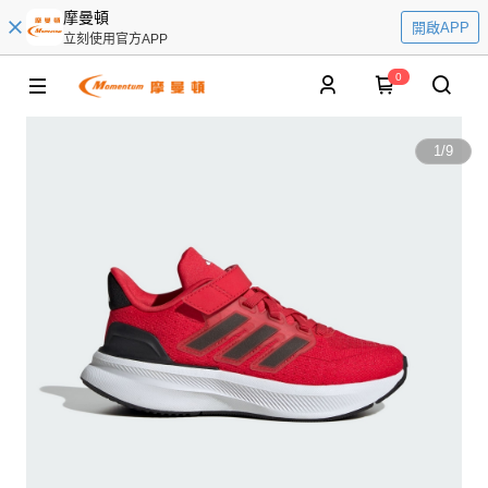
摩曼頓
開啟APP
立刻使用官方APP
0
1
/
9