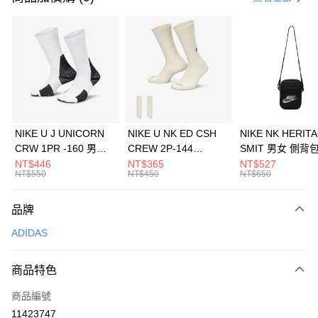
信用卡分期付款
3 期 0 利率 每期
NT$696
21家銀行
合作金庫商業銀行
第一商業銀行
LINE Pay
華南商業銀行
彰化商業銀行
Apple Pay
上海商業儲蓄銀行
台北富邦商業銀行
國泰世華商業銀行
兆豐國際商業銀行
悠遊付
臺灣中小企業銀行
台中商業銀行
NIKE U J UNICORN
NIKE U NK ED CSH
NIKE NK HERIT
匯豐（台灣）商業銀行
華泰商業銀行
CRW 1PR -160 男女
CREW 2P-144
SMIT 男女 側背
全盈+PAY
聯邦商業銀行
遠東國際商業銀行
中統襪 FZ3393100
EMBRDY 男女 短統襪
BA5871010
NT$446
NT$365
NT$527
元大商業銀行
永豐商業銀行
NT$550
NT$450
NT$650
AFTEE先享後付
FZ3073133
玉山商業銀行
星展（台灣）商業銀行
相關說明
台新國際商業銀行
中國信託商業銀行
品牌
【關於「AFTEE先享後付」】
台灣樂天信用卡公司
AFTEE先享後付是「在收到商品之後才付款」的支付方式。 讓您購物簡單
運送方式
ADIDAS
便利好安心！
１．簡單：不需註冊會員、不需綁卡、不需儲值。
7-11取貨(快速到店)
２．便利：只要手機號碼，簡訊認證，即可結帳。
商品特色
每筆NT$100，滿NT$1,500(含以上)免運費
３．安心：先確認商品／服務後，再付款。
商品編號
宅配
【「AFTEE先享後付」結帳流程】
１．於結帳方式選擇「AFTEE先享後付」後，將跳轉至「AFTEE先享後付」
11423747
每筆NT$100，滿NT$1,500(含以上)免運費