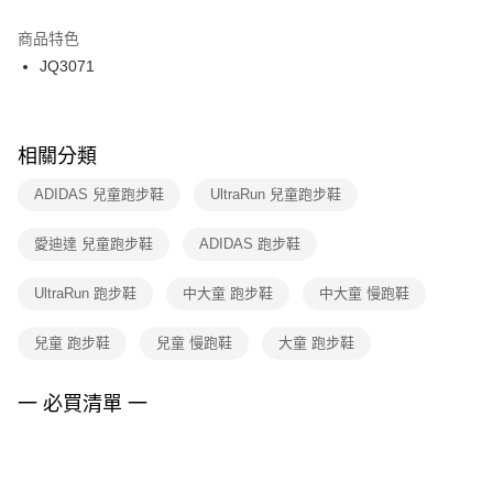
結帳頁面，進行簡訊認證並確認金額後，即可完成結帳。
２．訂單成立數日內，您將收到繳費通知簡訊。
商品特色
付款後門市自取
３．收到繳費通知簡訊後14天內，點擊此簡訊中的連結，可透過四大超商／
JQ3071
每筆NT$100，滿NT$1,500(含以上)免運費
ATM／網路銀行／等多元方式進行付款，方視為交易完成。
※ 請注意：結帳手續完成當下不需立刻繳費，但若您需要取消訂單，請聯絡
購買商品的店家。未經商家同意取消之訂單仍視為有效，需透過AFTEE先享
後付繳納相關費用。
※ 交易是否成功請以「AFTEE先享後付 」之結帳頁面顯示為準，若有關於
相關分類
是否繳費成功／繳費後需取消欲退款等相關疑問，請聯繫「AFTEE先享後付
客戶支援中心」
https://netprotections.freshdesk.com/support/home
ADIDAS 兒童跑步鞋
UltraRun 兒童跑步鞋
【注意事項】
愛迪達 兒童跑步鞋
ADIDAS 跑步鞋
１．透過由恩沛科技股份有限公司提供之「AFTEE先享後付」服務完成之交
易，需依本服務之必要範圍內提供個人資料，並將交易相關給付款項請求債
權轉讓予恩沛科技股份有限公司。
UltraRun 跑步鞋
中大童 跑步鞋
中大童 慢跑鞋
２．關於個人資料處理事宜，請瀏覽以下網址：
https://aftee.tw/terms/#terms3
兒童 跑步鞋
兒童 慢跑鞋
大童 跑步鞋
３．未成年的使用者請事先徵得法定代理人或監護人之同意方可使用
「AFTEE先享後付」，若未經同意申辦者引起之損失，本公司不負相關責
任。
一 必買清單 一
４．使用「AFTEE先享後付」時，將依據個別帳號之用戶狀況，依本公司即
時審查核予不同之上限額度；若仍有額度不足之情形，本公司將視審查結果
請求用戶進行身份認證。
５．嚴禁一人註冊多個帳號或使用他人資訊註冊。若發現惡意使用之情形，
恩沛科技股份有限公司將有權停止該用戶之使用額度並採取法律行動。