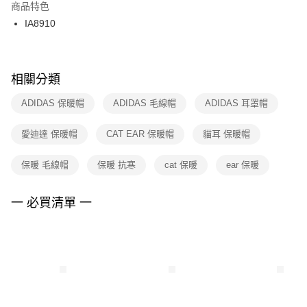
２．訂單成立數日內，您將收到繳費通知簡訊。
商品特色
付款後門市自取
３．收到繳費通知簡訊後14天內，點擊此簡訊中的連結，可透過四大超商／
IA8910
每筆NT$100，滿NT$1,500(含以上)免運費
ATM／網路銀行／等多元方式進行付款，方視為交易完成。
※ 請注意：結帳手續完成當下不需立刻繳費，但若您需要取消訂單，請聯絡
購買商品的店家。未經商家同意取消之訂單仍視為有效，需透過AFTEE先享
後付繳納相關費用。
※ 交易是否成功請以「AFTEE先享後付 」之結帳頁面顯示為準，若有關於
相關分類
是否繳費成功／繳費後需取消欲退款等相關疑問，請聯繫「AFTEE先享後付
客戶支援中心」
https://netprotections.freshdesk.com/support/home
ADIDAS 保暖帽
ADIDAS 毛線帽
ADIDAS 耳罩帽
【注意事項】
愛迪達 保暖帽
CAT EAR 保暖帽
貓耳 保暖帽
１．透過由恩沛科技股份有限公司提供之「AFTEE先享後付」服務完成之交
易，需依本服務之必要範圍內提供個人資料，並將交易相關給付款項請求債
權轉讓予恩沛科技股份有限公司。
保暖 毛線帽
保暖 抗寒
cat 保暖
ear 保暖
２．關於個人資料處理事宜，請瀏覽以下網址：
https://aftee.tw/terms/#terms3
３．未成年的使用者請事先徵得法定代理人或監護人之同意方可使用
一 必買清單 一
「AFTEE先享後付」，若未經同意申辦者引起之損失，本公司不負相關責
任。
４．使用「AFTEE先享後付」時，將依據個別帳號之用戶狀況，依本公司即
時審查核予不同之上限額度；若仍有額度不足之情形，本公司將視審查結果
請求用戶進行身份認證。
５．嚴禁一人註冊多個帳號或使用他人資訊註冊。若發現惡意使用之情形，
恩沛科技股份有限公司將有權停止該用戶之使用額度並採取法律行動。