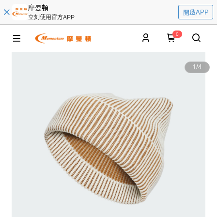
摩曼頓
開啟APP
立刻使用官方APP
0
1
/
4