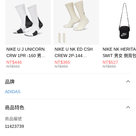
信用卡分期付款
3 期 0 利率 每期
NT$496
21家銀行
合作金庫商業銀行
第一商業銀行
LINE Pay
華南商業銀行
彰化商業銀行
Apple Pay
上海商業儲蓄銀行
台北富邦商業銀行
國泰世華商業銀行
兆豐國際商業銀行
悠遊付
臺灣中小企業銀行
台中商業銀行
NIKE U J UNICORN
NIKE U NK ED CSH
NIKE NK HERIT
匯豐（台灣）商業銀行
華泰商業銀行
CRW 1PR -160 男女
CREW 2P-144
SMIT 男女 側背
全盈+PAY
聯邦商業銀行
遠東國際商業銀行
中統襪 FZ3393100
EMBRDY 男女 短統襪
BA5871010
NT$446
NT$365
NT$527
元大商業銀行
永豐商業銀行
NT$550
NT$450
NT$650
AFTEE先享後付
FZ3073133
玉山商業銀行
星展（台灣）商業銀行
相關說明
台新國際商業銀行
中國信託商業銀行
品牌
【關於「AFTEE先享後付」】
台灣樂天信用卡公司
AFTEE先享後付是「在收到商品之後才付款」的支付方式。 讓您購物簡單
運送方式
ADIDAS
便利好安心！
１．簡單：不需註冊會員、不需綁卡、不需儲值。
7-11取貨(快速到店)
２．便利：只要手機號碼，簡訊認證，即可結帳。
商品特色
每筆NT$100，滿NT$1,500(含以上)免運費
３．安心：先確認商品／服務後，再付款。
商品編號
宅配
【「AFTEE先享後付」結帳流程】
１．於結帳方式選擇「AFTEE先享後付」後，將跳轉至「AFTEE先享後付」
11423739
每筆NT$100，滿NT$1,500(含以上)免運費
結帳頁面，進行簡訊認證並確認金額後，即可完成結帳。