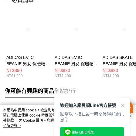
一 必買清單 一
ADIDAS EV.IC
ADIDAS EV.IC
ADIDAS SKATE
BEANIE 男女 保暖帽
BEANIE 男女 保暖帽
BEANIE 男女 保
JW7991
JW7990
JY2717
NT$890
NT$890
NT$890
NT$1,290
NT$1,290
NT$1,290
你可能有興趣的商品
全站排行
歡迎加入摩曼頓Line官方帳號
本網站中使用 cookie，欲查詢有關本網站使用 cookie 方式之詳情，及若您不希
點擊以下按鈕第一時間獲得好康訊
熱門標籤
望在電腦上使用 cookie 時應如何變更電腦的 cookie 設定，請參閱本網站「
隱私
息👇
權條款
」之 Cookie 聲明。您繼續使用本網站即表示您同意本公司得按本網站使
用條款之 Cookie 聲明使用 cookie。
了解更多 >
連結 LINE 帳號