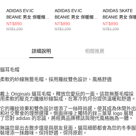
ADIDAS EV.IC
ADIDAS EV.IC
ADIDAS SKATE
BEANIE 男女 保暖帽
BEANIE 男女 保暖帽
BEANIE 男女 保
JW7991
JW7990
JY2717
NT$890
NT$890
NT$890
NT$1,290
NT$1,290
NT$1,290
詳細說明
相關推薦
貓耳毛帽
柔軟的紗線無簷毛帽，採用羅紋雙色設計，風格舒適
戴上 Originals 貓耳毛帽，釋放您愛玩的一面。這款無簷毛帽採
用柔軟的壓克力纖維紗線製成，在寒冷的月份提供溫暖和舒適。
它的羅紋效果和雙色設計增添了一絲時尚感，使其成為休閒外出
和社交聚會的理想選擇。側面拼接上獨特的鋅三葉草 logo 展現
了您對 adidas 的忠誠，將經典品牌標誌與現代風格融為一體。
無論您是出去散步還是與朋友見面，貓耳細節都會為您的冬季服
裝增添一抹趣味。保持舒適，保持原創。