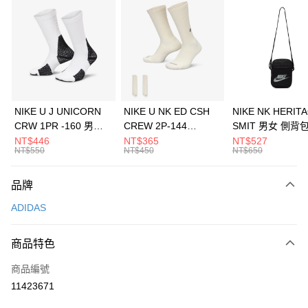
信用卡分期付款
3 期 0 利率 每期
NT$896
21家銀行
合作金庫商業銀行
第一商業銀行
LINE Pay
華南商業銀行
彰化商業銀行
Apple Pay
上海商業儲蓄銀行
台北富邦商業銀行
國泰世華商業銀行
兆豐國際商業銀行
悠遊付
臺灣中小企業銀行
台中商業銀行
NIKE U J UNICORN
NIKE U NK ED CSH
NIKE NK HERIT
匯豐（台灣）商業銀行
華泰商業銀行
CRW 1PR -160 男女
CREW 2P-144
SMIT 男女 側背
全盈+PAY
聯邦商業銀行
遠東國際商業銀行
中統襪 FZ3393100
EMBRDY 男女 短統襪
BA5871010
NT$446
NT$365
NT$527
元大商業銀行
永豐商業銀行
NT$550
NT$450
NT$650
AFTEE先享後付
FZ3073133
玉山商業銀行
星展（台灣）商業銀行
相關說明
台新國際商業銀行
中國信託商業銀行
品牌
【關於「AFTEE先享後付」】
台灣樂天信用卡公司
AFTEE先享後付是「在收到商品之後才付款」的支付方式。 讓您購物簡單
運送方式
ADIDAS
便利好安心！
１．簡單：不需註冊會員、不需綁卡、不需儲值。
7-11取貨(快速到店)
２．便利：只要手機號碼，簡訊認證，即可結帳。
商品特色
每筆NT$100，滿NT$1,500(含以上)免運費
３．安心：先確認商品／服務後，再付款。
商品編號
宅配
【「AFTEE先享後付」結帳流程】
１．於結帳方式選擇「AFTEE先享後付」後，將跳轉至「AFTEE先享後付」
11423671
每筆NT$100，滿NT$1,500(含以上)免運費
結帳頁面，進行簡訊認證並確認金額後，即可完成結帳。