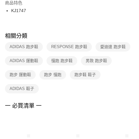
２．訂單成立數日內，您將收到繳費通知簡訊。
商品特色
付款後門市自取
３．收到繳費通知簡訊後14天內，點擊此簡訊中的連結，可透過四大超商／
KJ1747
每筆NT$100，滿NT$1,500(含以上)免運費
ATM／網路銀行／等多元方式進行付款，方視為交易完成。
※ 請注意：結帳手續完成當下不需立刻繳費，但若您需要取消訂單，請聯絡
購買商品的店家。未經商家同意取消之訂單仍視為有效，需透過AFTEE先享
後付繳納相關費用。
※ 交易是否成功請以「AFTEE先享後付 」之結帳頁面顯示為準，若有關於
相關分類
是否繳費成功／繳費後需取消欲退款等相關疑問，請聯繫「AFTEE先享後付
客戶支援中心」
https://netprotections.freshdesk.com/support/home
ADIDAS 跑步鞋
RESPONSE 跑步鞋
愛迪達 跑步鞋
【注意事項】
ADIDAS 運動鞋
慢跑 跑步鞋
男款 跑步鞋
１．透過由恩沛科技股份有限公司提供之「AFTEE先享後付」服務完成之交
易，需依本服務之必要範圍內提供個人資料，並將交易相關給付款項請求債
權轉讓予恩沛科技股份有限公司。
跑步 運動鞋
跑步 慢跑
跑步鞋 鞋子
２．關於個人資料處理事宜，請瀏覽以下網址：
https://aftee.tw/terms/#terms3
ADIDAS 鞋子
３．未成年的使用者請事先徵得法定代理人或監護人之同意方可使用
「AFTEE先享後付」，若未經同意申辦者引起之損失，本公司不負相關責
任。
一 必買清單 一
４．使用「AFTEE先享後付」時，將依據個別帳號之用戶狀況，依本公司即
時審查核予不同之上限額度；若仍有額度不足之情形，本公司將視審查結果
請求用戶進行身份認證。
５．嚴禁一人註冊多個帳號或使用他人資訊註冊。若發現惡意使用之情形，
恩沛科技股份有限公司將有權停止該用戶之使用額度並採取法律行動。