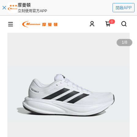
摩曼頓
開啟APP
立刻使用官方APP
0
1
/
8