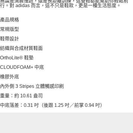
無論是清晨慢跑，還是長距離訓練，這雙鞋都能幫助你輕鬆前
行。對 adidas 而言，這不只是鞋款，更是一種生活態度。
產品規格
常規版型
鞋帶設計
紡織與合成材質鞋面
OrthoLite® 鞋墊
CLOUDFOAM+ 中底
橡膠外底
內外側 3 Stripes 立體觸感印刷
重量：約 10.61 盎司
中底落差：0.31 吋（後跟 1.25 吋／前掌 0.94 吋）