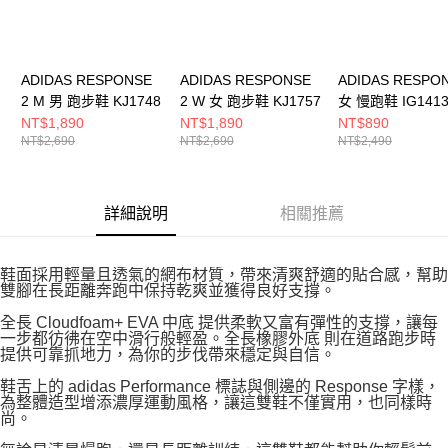
ADIDAS RESPONSE
ADIDAS RESPONSE
ADIDAS RESPO
2 M 男 跑步鞋 KJ1748
2 W 女 跑步鞋 KJ1757
女 慢跑鞋 IG141
NT$1,890
NT$1,890
NT$890
NT$2,690
NT$2,690
NT$2,490
詳細說明
相關推薦
鞋面採用輕量且透氣的網布材質，帶來清爽舒適的貼合感，幫助
雙腳在長距離奔跑中保持乾爽並獲得良好支撐。
全長 Cloudfoam+ EVA 中底 提供柔軟又富有彈性的支撐，讓每
一步都彷彿在空中滑行般輕盈。全長橡膠外底 則在道路跑步時
提供可靠抓地力，為你的步伐帶來穩定與自信。
鞋舌上的 adidas Performance 標誌與側邊的 Response 字樣，
為整體造型增添濃厚運動風格，讓這雙鞋不僅實用，也同樣時
尚。