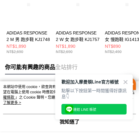
ADIDAS RESPONSE
ADIDAS RESPONSE
ADIDAS RESPO
2 M 男 跑步鞋 KJ1748
2 W 女 跑步鞋 KJ1757
女 慢跑鞋 IG141
NT$1,890
NT$1,890
NT$890
NT$2,690
NT$2,690
NT$2,490
你可能有興趣的商品
全站排行
歡迎加入摩曼頓Line官方帳號
本網站中使用 cookie，欲查詢有關本網站使用 cookie 方式之詳情，及若您不希
點擊以下按鈕第一時間獲得好康訊
熱門標籤
望在電腦上使用 cookie 時應如何變更電腦的 cookie 設定，請參閱本網站「
隱私
息👇
權條款
」之 Cookie 聲明。您繼續使用本網站即表示您同意本公司得按本網站使
用條款之 Cookie 聲明使用 cookie。
了解更多 >
連結 LINE 帳號
我知道了