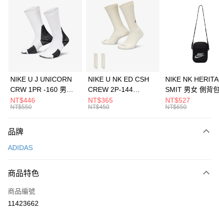
信用卡分期付款
3 期 0 利率 每期
NT$1,430
21家銀行
合作金庫商業銀行
第一商業銀行
LINE Pay
華南商業銀行
彰化商業銀行
Apple Pay
上海商業儲蓄銀行
台北富邦商業銀行
國泰世華商業銀行
兆豐國際商業銀行
悠遊付
臺灣中小企業銀行
台中商業銀行
NIKE U J UNICORN
NIKE U NK ED CSH
NIKE NK HERIT
匯豐（台灣）商業銀行
華泰商業銀行
CRW 1PR -160 男女
CREW 2P-144
SMIT 男女 側背
全盈+PAY
聯邦商業銀行
遠東國際商業銀行
中統襪 FZ3393100
EMBRDY 男女 短統襪
BA5871010
NT$446
NT$365
NT$527
元大商業銀行
永豐商業銀行
NT$550
NT$450
NT$650
AFTEE先享後付
FZ3073133
玉山商業銀行
星展（台灣）商業銀行
相關說明
台新國際商業銀行
中國信託商業銀行
品牌
【關於「AFTEE先享後付」】
台灣樂天信用卡公司
AFTEE先享後付是「在收到商品之後才付款」的支付方式。 讓您購物簡單
運送方式
ADIDAS
便利好安心！
１．簡單：不需註冊會員、不需綁卡、不需儲值。
7-11取貨(快速到店)
２．便利：只要手機號碼，簡訊認證，即可結帳。
商品特色
每筆NT$100，滿NT$1,500(含以上)免運費
３．安心：先確認商品／服務後，再付款。
商品編號
宅配
【「AFTEE先享後付」結帳流程】
１．於結帳方式選擇「AFTEE先享後付」後，將跳轉至「AFTEE先享後付」
11423662
每筆NT$100，滿NT$1,500(含以上)免運費
結帳頁面，進行簡訊認證並確認金額後，即可完成結帳。