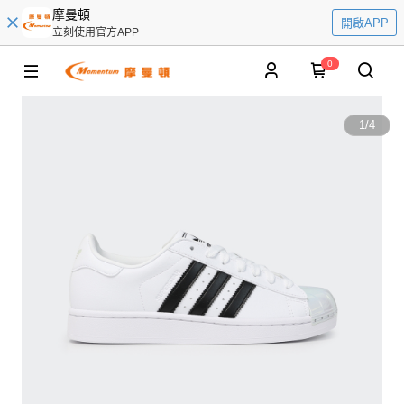
摩曼頓
開啟APP
立刻使用官方APP
0
1
/
4