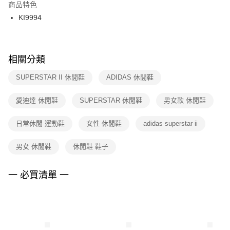
２．訂單成立數日內，您將收到繳費通知簡訊。
商品特色
付款後門市自取
３．收到繳費通知簡訊後14天內，點擊此簡訊中的連結，可透過四大超商／
KI9994
每筆NT$100，滿NT$1,500(含以上)免運費
ATM／網路銀行／等多元方式進行付款，方視為交易完成。
※ 請注意：結帳手續完成當下不需立刻繳費，但若您需要取消訂單，請聯絡
購買商品的店家。未經商家同意取消之訂單仍視為有效，需透過AFTEE先享
後付繳納相關費用。
※ 交易是否成功請以「AFTEE先享後付 」之結帳頁面顯示為準，若有關於
相關分類
是否繳費成功／繳費後需取消欲退款等相關疑問，請聯繫「AFTEE先享後付
客戶支援中心」
https://netprotections.freshdesk.com/support/home
SUPERSTAR II 休閒鞋
ADIDAS 休閒鞋
【注意事項】
愛迪達 休閒鞋
SUPERSTAR 休閒鞋
男女款 休閒鞋
１．透過由恩沛科技股份有限公司提供之「AFTEE先享後付」服務完成之交
易，需依本服務之必要範圍內提供個人資料，並將交易相關給付款項請求債
權轉讓予恩沛科技股份有限公司。
日常休閒 運動鞋
女性 休閒鞋
adidas superstar ii
２．關於個人資料處理事宜，請瀏覽以下網址：
https://aftee.tw/terms/#terms3
男女 休閒鞋
休閒鞋 鞋子
３．未成年的使用者請事先徵得法定代理人或監護人之同意方可使用
「AFTEE先享後付」，若未經同意申辦者引起之損失，本公司不負相關責
任。
一 必買清單 一
４．使用「AFTEE先享後付」時，將依據個別帳號之用戶狀況，依本公司即
時審查核予不同之上限額度；若仍有額度不足之情形，本公司將視審查結果
請求用戶進行身份認證。
５．嚴禁一人註冊多個帳號或使用他人資訊註冊。若發現惡意使用之情形，
恩沛科技股份有限公司將有權停止該用戶之使用額度並採取法律行動。