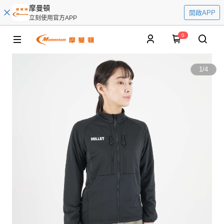
摩曼頓
開啟APP
立刻使用官方APP
0
1
/
4