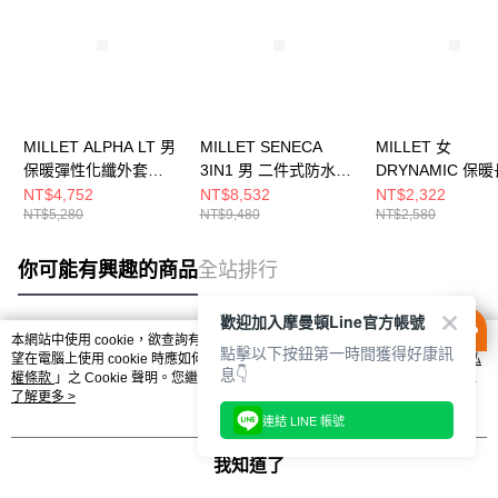
MILLET ALPHA LT 男
MILLET SENECA
MILLET 女
保暖彈性化纖外套
3IN1 男 二件式防水保
DRYNAMIC 保
MIV02122N8637
暖化纖外套
上衣 MIV9921N7
NT$4,752
NT$8,532
NT$2,322
NT$5,280
NT$9,480
NT$2,580
MIV10839N0247
你可能有興趣的商品
全站排行
歡迎加入摩曼頓Line官方帳號
本網站中使用 cookie，欲查詢有關本網站使用 cookie 方式之詳情，及若您不希
點擊以下按鈕第一時間獲得好康訊
熱門標籤
望在電腦上使用 cookie 時應如何變更電腦的 cookie 設定，請參閱本網站「
隱私
息👇
權條款
」之 Cookie 聲明。您繼續使用本網站即表示您同意本公司得按本網站使
用條款之 Cookie 聲明使用 cookie。
了解更多 >
連結 LINE 帳號
我知道了