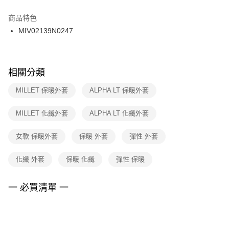
結帳頁面，進行簡訊認證並確認金額後，即可完成結帳。
２．訂單成立數日內，您將收到繳費通知簡訊。
商品特色
付款後門市自取
３．收到繳費通知簡訊後14天內，點擊此簡訊中的連結，可透過四大超商／
MIV02139N0247
每筆NT$100，滿NT$1,500(含以上)免運費
ATM／網路銀行／等多元方式進行付款，方視為交易完成。
※ 請注意：結帳手續完成當下不需立刻繳費，但若您需要取消訂單，請聯絡
購買商品的店家。未經商家同意取消之訂單仍視為有效，需透過AFTEE先享
後付繳納相關費用。
※ 交易是否成功請以「AFTEE先享後付 」之結帳頁面顯示為準，若有關於
相關分類
是否繳費成功／繳費後需取消欲退款等相關疑問，請聯繫「AFTEE先享後付
客戶支援中心」
https://netprotections.freshdesk.com/support/home
MILLET 保暖外套
ALPHA LT 保暖外套
【注意事項】
MILLET 化纖外套
ALPHA LT 化纖外套
１．透過由恩沛科技股份有限公司提供之「AFTEE先享後付」服務完成之交
易，需依本服務之必要範圍內提供個人資料，並將交易相關給付款項請求債
權轉讓予恩沛科技股份有限公司。
女款 保暖外套
保暖 外套
彈性 外套
２．關於個人資料處理事宜，請瀏覽以下網址：
https://aftee.tw/terms/#terms3
化纖 外套
保暖 化纖
彈性 保暖
３．未成年的使用者請事先徵得法定代理人或監護人之同意方可使用
「AFTEE先享後付」，若未經同意申辦者引起之損失，本公司不負相關責
任。
一 必買清單 一
４．使用「AFTEE先享後付」時，將依據個別帳號之用戶狀況，依本公司即
時審查核予不同之上限額度；若仍有額度不足之情形，本公司將視審查結果
請求用戶進行身份認證。
５．嚴禁一人註冊多個帳號或使用他人資訊註冊。若發現惡意使用之情形，
恩沛科技股份有限公司將有權停止該用戶之使用額度並採取法律行動。