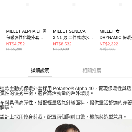
MILLET ALPHA LT 男
MILLET SENECA
MILLET 女
保暖彈性化纖外套
3IN1 男 二件式防水保
DRYNAMIC 保
MIV02122N8637
暖化纖外套
上衣 MIV9921N7
NT$4,752
NT$8,532
NT$2,322
NT$5,280
NT$9,480
NT$2,580
MIV10839N0247
詳細說明
相關推薦
這款主動式保暖外套採用 Polartec® Alpha 40，實現保暖性與透
氣性的優秀平衡，適合高活動量的戶外環境。
布料具備高彈性，搭配輕量透氣針織面料，提供靈活舒適的穿著
體驗。
設計上採用修身剪裁，配置兩個胸前口袋，機能與造型兼具。