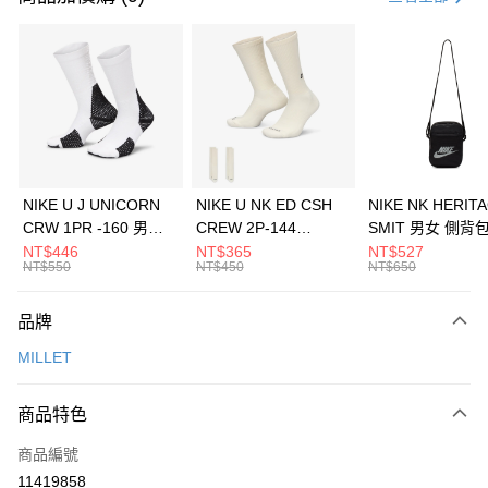
信用卡分期付款
3 期 0 利率 每期
NT$1,760
21家銀行
合作金庫商業銀行
第一商業銀行
LINE Pay
華南商業銀行
彰化商業銀行
Apple Pay
上海商業儲蓄銀行
台北富邦商業銀行
國泰世華商業銀行
兆豐國際商業銀行
悠遊付
臺灣中小企業銀行
台中商業銀行
NIKE U J UNICORN
NIKE U NK ED CSH
NIKE NK HERIT
匯豐（台灣）商業銀行
華泰商業銀行
CRW 1PR -160 男女
CREW 2P-144
SMIT 男女 側背
全盈+PAY
聯邦商業銀行
遠東國際商業銀行
中統襪 FZ3393100
EMBRDY 男女 短統襪
BA5871010
NT$446
NT$365
NT$527
元大商業銀行
永豐商業銀行
NT$550
NT$450
NT$650
AFTEE先享後付
FZ3073133
玉山商業銀行
星展（台灣）商業銀行
相關說明
台新國際商業銀行
中國信託商業銀行
品牌
【關於「AFTEE先享後付」】
台灣樂天信用卡公司
AFTEE先享後付是「在收到商品之後才付款」的支付方式。 讓您購物簡單
運送方式
MILLET
便利好安心！
１．簡單：不需註冊會員、不需綁卡、不需儲值。
7-11取貨(快速到店)
２．便利：只要手機號碼，簡訊認證，即可結帳。
商品特色
每筆NT$100，滿NT$1,500(含以上)免運費
３．安心：先確認商品／服務後，再付款。
商品編號
宅配
【「AFTEE先享後付」結帳流程】
１．於結帳方式選擇「AFTEE先享後付」後，將跳轉至「AFTEE先享後付」
11419858
每筆NT$100，滿NT$1,500(含以上)免運費