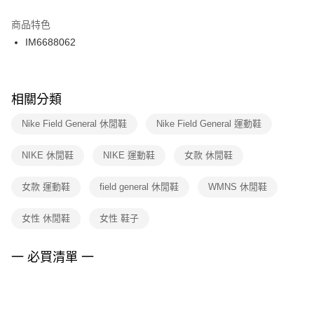
結帳頁面，進行簡訊認證並確認金額後，即可完成結帳。
２．訂單成立數日內，您將收到繳費通知簡訊。
商品特色
付款後門市自取
３．收到繳費通知簡訊後14天內，點擊此簡訊中的連結，可透過四大超商／
IM6688062
每筆NT$100，滿NT$1,500(含以上)免運費
ATM／網路銀行／等多元方式進行付款，方視為交易完成。
※ 請注意：結帳手續完成當下不需立刻繳費，但若您需要取消訂單，請聯絡
購買商品的店家。未經商家同意取消之訂單仍視為有效，需透過AFTEE先享
後付繳納相關費用。
※ 交易是否成功請以「AFTEE先享後付 」之結帳頁面顯示為準，若有關於
相關分類
是否繳費成功／繳費後需取消欲退款等相關疑問，請聯繫「AFTEE先享後付
客戶支援中心」
https://netprotections.freshdesk.com/support/home
Nike Field General 休閒鞋
Nike Field General 運動鞋
【注意事項】
NIKE 休閒鞋
NIKE 運動鞋
女款 休閒鞋
１．透過由恩沛科技股份有限公司提供之「AFTEE先享後付」服務完成之交
易，需依本服務之必要範圍內提供個人資料，並將交易相關給付款項請求債
權轉讓予恩沛科技股份有限公司。
女款 運動鞋
field general 休閒鞋
WMNS 休閒鞋
２．關於個人資料處理事宜，請瀏覽以下網址：
https://aftee.tw/terms/#terms3
女性 休閒鞋
女性 鞋子
３．未成年的使用者請事先徵得法定代理人或監護人之同意方可使用
「AFTEE先享後付」，若未經同意申辦者引起之損失，本公司不負相關責
任。
一 必買清單 一
４．使用「AFTEE先享後付」時，將依據個別帳號之用戶狀況，依本公司即
時審查核予不同之上限額度；若仍有額度不足之情形，本公司將視審查結果
請求用戶進行身份認證。
５．嚴禁一人註冊多個帳號或使用他人資訊註冊。若發現惡意使用之情形，
恩沛科技股份有限公司將有權停止該用戶之使用額度並採取法律行動。