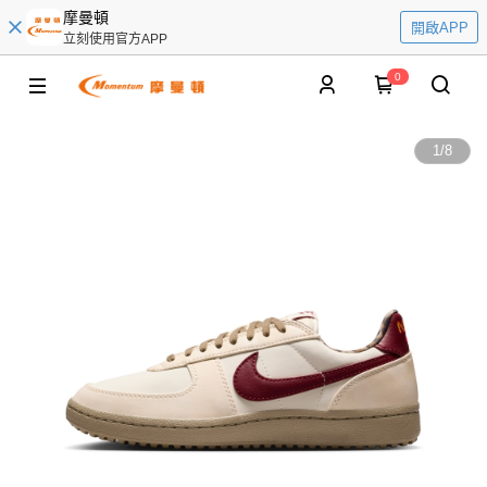
摩曼頓
開啟APP
立刻使用官方APP
0
1
/
8