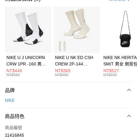
信用卡分期付款
3 期 0 利率 每期
NT$1,200
21家銀行
合作金庫商業銀行
第一商業銀行
LINE Pay
華南商業銀行
彰化商業銀行
Apple Pay
上海商業儲蓄銀行
台北富邦商業銀行
國泰世華商業銀行
兆豐國際商業銀行
悠遊付
臺灣中小企業銀行
台中商業銀行
NIKE U J UNICORN
NIKE U NK ED CSH
NIKE NK HERIT
匯豐（台灣）商業銀行
華泰商業銀行
CRW 1PR -160 男女
CREW 2P-144
SMIT 男女 側背
全盈+PAY
聯邦商業銀行
遠東國際商業銀行
中統襪 FZ3393100
EMBRDY 男女 短統襪
BA5871010
NT$446
NT$365
NT$527
元大商業銀行
永豐商業銀行
NT$550
NT$450
NT$650
AFTEE先享後付
FZ3073133
玉山商業銀行
星展（台灣）商業銀行
相關說明
台新國際商業銀行
中國信託商業銀行
品牌
【關於「AFTEE先享後付」】
台灣樂天信用卡公司
AFTEE先享後付是「在收到商品之後才付款」的支付方式。 讓您購物簡單
運送方式
NIKE
便利好安心！
１．簡單：不需註冊會員、不需綁卡、不需儲值。
7-11取貨(快速到店)
２．便利：只要手機號碼，簡訊認證，即可結帳。
商品特色
每筆NT$100，滿NT$1,500(含以上)免運費
３．安心：先確認商品／服務後，再付款。
商品編號
宅配
【「AFTEE先享後付」結帳流程】
１．於結帳方式選擇「AFTEE先享後付」後，將跳轉至「AFTEE先享後付」
11416845
每筆NT$100，滿NT$1,500(含以上)免運費