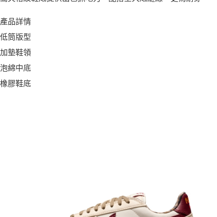
產品詳情
低筒版型
加墊鞋領
泡綿中底
橡膠鞋底