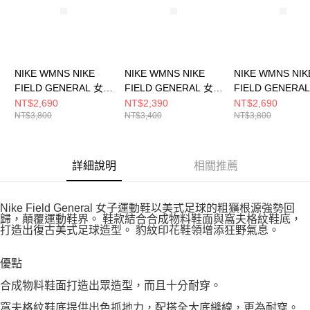
NIKE WMNS NIKE
NIKE WMNS NIKE
NIKE WMNS NIK
FIELD GENERAL 女
FIELD GENERAL 女
FIELD GENERA
休閒鞋 IM5768001
休閒鞋 IF5850200
休閒鞋 IQ114402
NT$2,690
NT$2,390
NT$2,690
NT$3,800
NT$3,400
NT$3,800
詳細說明
相關推薦
Nike Field General 女子運動鞋以美式足球的粗獷根源強勢回
歸，顛覆運動鞋界。 鞋款結合合成物料鞋面與窩夫格紋鞋底，
打造出復古美式足球造型。 豹紋印花鞋領增添狂野氣息。
優點
合成物料鞋面打造出眾造型，而且十分耐穿。
窩夫格紋鞋底提供出色抓地力，配搭全大底縫線，更為耐穿。