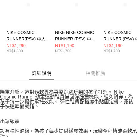
NIKE COSMIC
NIKE NIKE COSMIC
NIKE COSMIC
RUNNER(PSV) 中大童
RUNNER (PSV) 中大
RUNNER (PSV)
跑步鞋 IQ1141161
童 跑步鞋 HM4400102
童 跑步鞋 HM440
NT$1,290
NT$1,190
NT$1,190
NT$1,800
NT$1,700
NT$1,700
詳細說明
相關推薦
隆重介紹，這對鞋款專為喜愛跑跳玩樂的孩子打造。 Nike
Cosmic Runner 幼童運動鞋具備回彈緩震機能，經久耐穿，為
孩子每一步提供承托效能。 彈性鞋帶配搭魔術貼固定帶，讓孩
子快速準備就緒。
出眾緩震
設有彈性泡綿，為孩子每步提供緩震效果，玩樂全程皆能柔軟承
托。