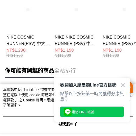
NIKE COSMIC
NIKE NIKE COSMIC
NIKE COSMIC
RUNNER(PSV) 中大童
RUNNER (PSV) 中大
RUNNER (PSV)
跑步鞋 IQ1141161
童 跑步鞋 HM4400102
童 跑步鞋 HM440
NT$1,290
NT$1,190
NT$1,190
NT$1,800
NT$1,700
NT$1,700
你可能有興趣的商品
全站排行
歡迎加入摩曼頓Line官方帳號
本網站中使用 cookie，欲查詢有關本網站使用 cookie 方式之詳情，及若您不希
點擊以下按鈕第一時間獲得好康訊
熱門標籤
望在電腦上使用 cookie 時應如何變更電腦的 cookie 設定，請參閱本網站「
隱私
息👇
權條款
」之 Cookie 聲明。您繼續使用本網站即表示您同意本公司得按本網站使
用條款之 Cookie 聲明使用 cookie。
了解更多 >
連結 LINE 帳號
我知道了