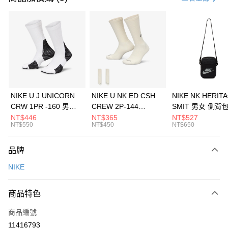
信用卡分期付款
3 期 0 利率 每期
NT$600
21家銀行
合作金庫商業銀行
第一商業銀行
LINE Pay
華南商業銀行
彰化商業銀行
Apple Pay
上海商業儲蓄銀行
台北富邦商業銀行
國泰世華商業銀行
兆豐國際商業銀行
悠遊付
臺灣中小企業銀行
台中商業銀行
NIKE U J UNICORN
NIKE U NK ED CSH
NIKE NK HERIT
匯豐（台灣）商業銀行
華泰商業銀行
CRW 1PR -160 男女
CREW 2P-144
SMIT 男女 側背
全盈+PAY
聯邦商業銀行
遠東國際商業銀行
中統襪 FZ3393100
EMBRDY 男女 短統襪
BA5871010
NT$446
NT$365
NT$527
元大商業銀行
永豐商業銀行
NT$550
NT$450
NT$650
AFTEE先享後付
FZ3073133
玉山商業銀行
星展（台灣）商業銀行
相關說明
台新國際商業銀行
中國信託商業銀行
品牌
【關於「AFTEE先享後付」】
台灣樂天信用卡公司
AFTEE先享後付是「在收到商品之後才付款」的支付方式。 讓您購物簡單
運送方式
NIKE
便利好安心！
１．簡單：不需註冊會員、不需綁卡、不需儲值。
7-11取貨(快速到店)
２．便利：只要手機號碼，簡訊認證，即可結帳。
商品特色
每筆NT$100，滿NT$1,500(含以上)免運費
３．安心：先確認商品／服務後，再付款。
商品編號
宅配
【「AFTEE先享後付」結帳流程】
１．於結帳方式選擇「AFTEE先享後付」後，將跳轉至「AFTEE先享後付」
11416793
每筆NT$100，滿NT$1,500(含以上)免運費