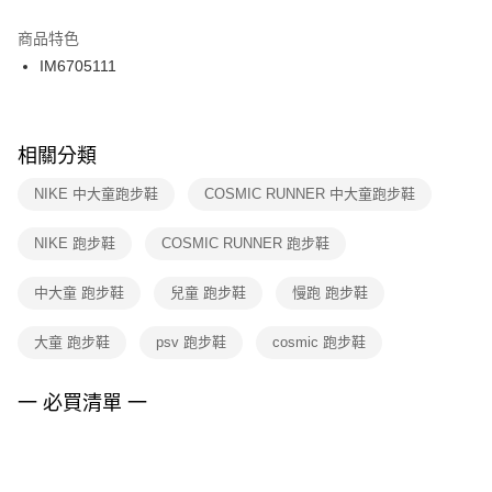
結帳頁面，進行簡訊認證並確認金額後，即可完成結帳。
２．訂單成立數日內，您將收到繳費通知簡訊。
商品特色
付款後門市自取
３．收到繳費通知簡訊後14天內，點擊此簡訊中的連結，可透過四大超商／
IM6705111
每筆NT$100，滿NT$1,500(含以上)免運費
ATM／網路銀行／等多元方式進行付款，方視為交易完成。
※ 請注意：結帳手續完成當下不需立刻繳費，但若您需要取消訂單，請聯絡
購買商品的店家。未經商家同意取消之訂單仍視為有效，需透過AFTEE先享
後付繳納相關費用。
※ 交易是否成功請以「AFTEE先享後付 」之結帳頁面顯示為準，若有關於
相關分類
是否繳費成功／繳費後需取消欲退款等相關疑問，請聯繫「AFTEE先享後付
客戶支援中心」
https://netprotections.freshdesk.com/support/home
NIKE 中大童跑步鞋
COSMIC RUNNER 中大童跑步鞋
【注意事項】
NIKE 跑步鞋
COSMIC RUNNER 跑步鞋
１．透過由恩沛科技股份有限公司提供之「AFTEE先享後付」服務完成之交
易，需依本服務之必要範圍內提供個人資料，並將交易相關給付款項請求債
權轉讓予恩沛科技股份有限公司。
中大童 跑步鞋
兒童 跑步鞋
慢跑 跑步鞋
２．關於個人資料處理事宜，請瀏覽以下網址：
https://aftee.tw/terms/#terms3
大童 跑步鞋
psv 跑步鞋
cosmic 跑步鞋
３．未成年的使用者請事先徵得法定代理人或監護人之同意方可使用
「AFTEE先享後付」，若未經同意申辦者引起之損失，本公司不負相關責
任。
一 必買清單 一
４．使用「AFTEE先享後付」時，將依據個別帳號之用戶狀況，依本公司即
時審查核予不同之上限額度；若仍有額度不足之情形，本公司將視審查結果
請求用戶進行身份認證。
５．嚴禁一人註冊多個帳號或使用他人資訊註冊。若發現惡意使用之情形，
恩沛科技股份有限公司將有權停止該用戶之使用額度並採取法律行動。