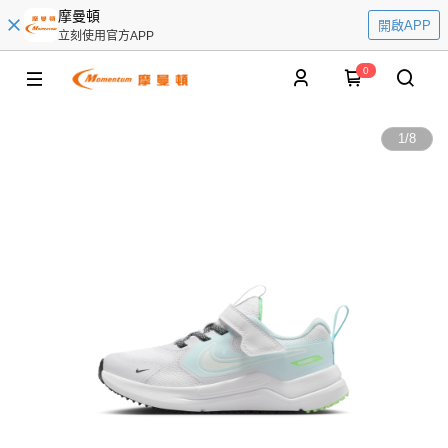
摩曼頓
開啟APP
立刻使用官方APP
0
1
/
8