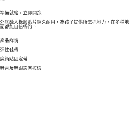
準備就緒，立即開跑
外底融入橡膠貼片經久耐用，為孩子提供所需抓地力，在多種地
面都能自信暢跑。
產品詳情
彈性鞋帶
魔術貼固定帶
鞋舌及鞋跟設有拉環