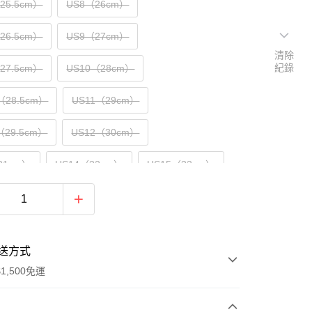
（25.5cm）
US8（26cm）
（26.5cm）
US9（27cm）
清除
紀錄
（27.5cm）
US10（28cm）
（28.5cm）
US11（29cm）
（29.5cm）
US12（30cm）
31cm）
US14（32cm）
US15（33cm）
送方式
1,500免運