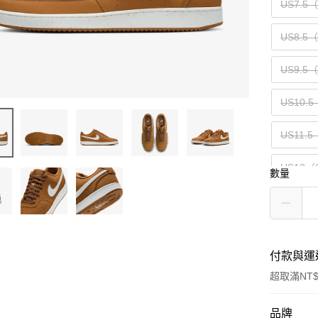
US7.5
US8.5
US9.5
US10.5
US11.5
US13（
數量
付款與運
超取滿NT$
付款方式
品牌