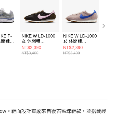
一人註冊多個帳號或使用他人資訊註冊。若發現惡意使用之情
科技股份有限公司將有權停止該用戶之使用額度並採取法律行
IKE P-
NIKE W LD-1000
NIKE W LD-1000
NIKE P-6000 男
 休閒鞋
女 休閒鞋
女 休閒鞋
休閒鞋 IQ112031
14
HF3227200
HF3227602
NT$2,390
NT$2,390
NT$2,690
NT$3,400
NT$3,400
NT$3,800
ion Low。鞋面設計靈感來自復古籃球鞋款，並搭載經