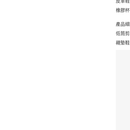
皮革鞋
橡膠杯
產品細
低筒剪
襯墊鞋