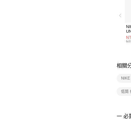
NI
U
1P
NT
統
NT
相關
NIK
低筒
一 必