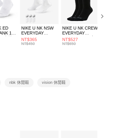
EE先享後付」結帳流程】
方式選擇「AFTEE先享後付」後，將跳轉至「AFTEE先享後
頁面，進行簡訊認證並確認金額後，即可完成結帳。
00，滿NT$1,500(含以上)免運費
成立數日內，您將收到繳費通知簡訊。
費通知簡訊後14天內，點擊此簡訊中的連結，可透過四大超商
市自取
K ED
NIKE U NK NSW
NIKE U NK CREW
NIKE U NK
網路銀行／等多元方式進行付款，方視為交易完成。
ANK 1P
EVERYDAY
EVERYDAY
EVERYDAY LTW
00，滿NT$1,500(含以上)免運費
：結帳手續完成當下不需立刻繳費，但若您需要取消訂單，請聯
 男 中統
ESSENTIAL CR
BBALL 3PR 男女
ANKLE 3PR 男女
NT$365
NT$527
NT$365
的店家。未經商家同意取消之訂單仍視為有效，需透過AFTEE
8104
男女 短統襪
長統襪
踝襪 SX7677010
NT$450
NT$650
NT$450
繳納相關費用。
DX5089103
DA2123010
否成功請以「AFTEE先享後付 」之結帳頁面顯示為準，若有關於
功／繳費後需取消欲退款等相關疑問，請聯繫「AFTEE先享後
援中心」
https://netprotections.freshdesk.com/support/home
項】
恩沛科技股份有限公司提供之「AFTEE先享後付」服務完成之
nbk 休閒鞋
vision 休閒鞋
依本服務之必要範圍內提供個人資料，並將交易相關給付款項請
讓予恩沛科技股份有限公司。
個人資料處理事宜，請瀏覽以下網址：
ee.tw/terms/#terms3
年的使用者請事先徵得法定代理人或監護人之同意方可使用
E先享後付」，若未經同意申辦者引起之損失，本公司不負相關責
AFTEE先享後付」時，將依據個別帳號之用戶狀況，依本公司
核予不同之上限額度；若仍有額度不足之情形，本公司將視審查
用戶進行身份認證。