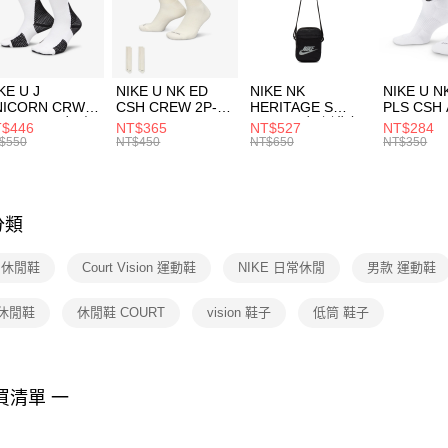
【「AFT
宅配
１．於結帳
付」結帳
每筆NT$1
２．訂單
３．收到繳
付款後門
KE U J
NIKE U NK ED
NIKE NK
NIKE U N
／ATM／
NICORN CRW
CSH CREW 2P-
HERITAGE S
PLS CSH 
每筆NT$1
※ 請注意
R -160 男女 中
144 EMBRDY 男
SMIT 男女 側背包
144 DBL
$446
NT$365
NT$527
NT$284
絡購買商品
襪 FZ3393100
女 短統襪
BA5871010
襪 DH405
$550
NT$450
NT$650
NT$350
先享後付
FZ3073133
※ 交易是
是否繳費成
付客戶支
分類
【注意事
１．透過由
E 休閒鞋
Court Vision 運動鞋
NIKE 日常休閒
男款 運動鞋
交易，需
求債權轉
２．關於
 休閒鞋
休閒鞋 COURT
vision 鞋子
低筒 鞋子
https://aft
３．未成
「AFTE
任。
買清單 一
４．使用「
即時審查
結果請求