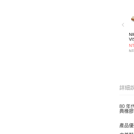
N
VI
閒
NT
NT
詳細
80 
典橡膠
產品優