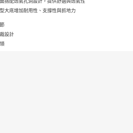
面搭配透氣孔洞設計，提供舒適與透氣性
型大底增加耐用性、支撐性與抓地力
節
裁設計
領