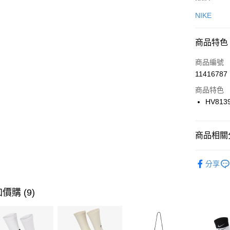
信用卡一
NIKE
信用卡分
商品特色
3 期 
商品編號
合作金
LINE Pay
11416787
華南商
Apple Pay
上海商
商品特色
國泰世
HV813
悠遊付
臺灣中
匯豐（
全盈+PAY
聯邦商
商品相關分
元大商
AFTEE先
玉山商
品牌
NI
相關說明
分享
台新國
【關於「A
男性商品
台灣樂
AFTEE
便利好安
運動類型
運送方式
價購 (9)
１．簡單
２．便利
促銷活動
7-11取貨
３．安心
每筆NT$1