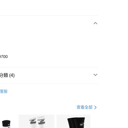
次付款
期付款
0 利率 每期
NT$966
21家銀行
庫商業銀行
第一商業銀行
業銀行
彰化商業銀行
業儲蓄銀行
台北富邦商業銀行
華商業銀行
兆豐國際商業銀行
9700
小企業銀行
台中商業銀行
台灣）商業銀行
華泰商業銀行
業銀行
遠東國際商業銀行
類 (4)
業銀行
永豐商業銀行
享後付
業銀行
星展（台灣）商業銀行
KE
全系列鞋款
客服
際商業銀行
中國信託商業銀行
FTEE先享後付」】
鞋類
休閒鞋
天信用卡公司
先享後付是「在收到商品之後才付款」的支付方式。 讓您購物簡單
心！
休閒戶外
鞋
查看全部
：不需註冊會員、不需綁卡、不需儲值。
：只要手機號碼，簡訊認證，即可結帳。
春日輕出走｜休閒鞋 4折起
(快速到店)
：先確認商品／服務後，再付款。
00，滿NT$1,500(含以上)免運費