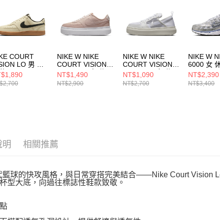
５．嚴禁
形，恩沛
動。
IKE COURT
NIKE W NIKE
NIKE W NIKE
NIKE W N
SION LO 男 休
COURT VISION
COURT VISION
6000 女
鞋 HV4506200
ALTA LTR 女 休閒
ALTA TXT 女 休閒
BV10210
$1,890
NT$1,490
NT$1,090
NT$2,390
鞋 DM0113600
鞋 CW6536102
$2,700
NT$2,900
NT$2,700
NT$3,400
說明
相關推薦
年代籃球的快攻風格，與日常穿搭完美結合——Nike Court Vis
杯型大底，向過往標誌性鞋款致敬。
點