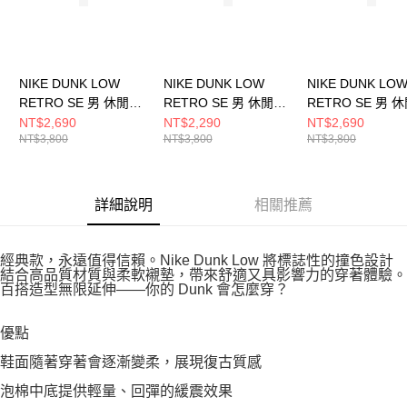
NIKE DUNK LOW
NIKE DUNK LOW
NIKE DUNK LO
RETRO SE 男 休閒鞋
RETRO SE 男 休閒鞋
RETRO SE 男 
IB6399300
HV5749110
IB2990500
NT$2,690
NT$2,290
NT$2,690
NT$3,800
NT$3,800
NT$3,800
詳細說明
相關推薦
經典款，永遠值得信賴。Nike Dunk Low 將標誌性的撞色設計
結合高品質材質與柔軟襯墊，帶來舒適又具影響力的穿著體驗。
百搭造型無限延伸——你的 Dunk 會怎麼穿？
優點
鞋面隨著穿著會逐漸變柔，展現復古質感
泡棉中底提供輕量、回彈的緩震效果