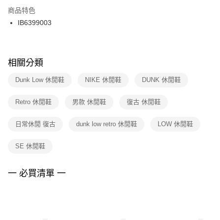
２．訂單成立數日內，您將收到繳費通知簡訊。
商品特色
付款後門市自取
３．收到繳費通知簡訊後14天內，點擊此簡訊中的連結，可透過四大超商／
IB6399003
每筆NT$100，滿NT$1,500(含以上)免運費
ATM／網路銀行／等多元方式進行付款，方視為交易完成。
※ 請注意：結帳手續完成當下不需立刻繳費，但若您需要取消訂單，請聯絡
購買商品的店家。未經商家同意取消之訂單仍視為有效，需透過AFTEE先享
後付繳納相關費用。
※ 交易是否成功請以「AFTEE先享後付 」之結帳頁面顯示為準，若有關於
相關分類
是否繳費成功／繳費後需取消欲退款等相關疑問，請聯繫「AFTEE先享後付
客戶支援中心」
https://netprotections.freshdesk.com/support/home
Dunk Low 休閒鞋
NIKE 休閒鞋
DUNK 休閒鞋
【注意事項】
Retro 休閒鞋
男款 休閒鞋
復古 休閒鞋
１．透過由恩沛科技股份有限公司提供之「AFTEE先享後付」服務完成之交
易，需依本服務之必要範圍內提供個人資料，並將交易相關給付款項請求債
權轉讓予恩沛科技股份有限公司。
日常休閒 復古
dunk low retro 休閒鞋
LOW 休閒鞋
２．關於個人資料處理事宜，請瀏覽以下網址：
https://aftee.tw/terms/#terms3
SE 休閒鞋
３．未成年的使用者請事先徵得法定代理人或監護人之同意方可使用
「AFTEE先享後付」，若未經同意申辦者引起之損失，本公司不負相關責
任。
一 必買清單 一
４．使用「AFTEE先享後付」時，將依據個別帳號之用戶狀況，依本公司即
時審查核予不同之上限額度；若仍有額度不足之情形，本公司將視審查結果
請求用戶進行身份認證。
５．嚴禁一人註冊多個帳號或使用他人資訊註冊。若發現惡意使用之情形，
恩沛科技股份有限公司將有權停止該用戶之使用額度並採取法律行動。