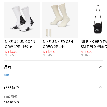
信用卡分期付款
3 期 0 利率 每期
NT$1,266
21家銀行
合作金庫商業銀行
第一商業銀行
LINE Pay
華南商業銀行
彰化商業銀行
Apple Pay
上海商業儲蓄銀行
台北富邦商業銀行
國泰世華商業銀行
兆豐國際商業銀行
悠遊付
臺灣中小企業銀行
台中商業銀行
NIKE U J UNICORN
NIKE U NK ED CSH
NIKE NK HERIT
匯豐（台灣）商業銀行
華泰商業銀行
CRW 1PR -160 男女
CREW 2P-144
SMIT 男女 側背
全盈+PAY
聯邦商業銀行
遠東國際商業銀行
中統襪 FZ3393100
EMBRDY 男女 短統襪
BA5871010
NT$446
NT$365
NT$527
元大商業銀行
永豐商業銀行
NT$550
NT$450
NT$650
AFTEE先享後付
FZ3073133
玉山商業銀行
星展（台灣）商業銀行
相關說明
台新國際商業銀行
中國信託商業銀行
品牌
【關於「AFTEE先享後付」】
台灣樂天信用卡公司
AFTEE先享後付是「在收到商品之後才付款」的支付方式。 讓您購物簡單
運送方式
NIKE
便利好安心！
１．簡單：不需註冊會員、不需綁卡、不需儲值。
7-11取貨(快速到店)
２．便利：只要手機號碼，簡訊認證，即可結帳。
商品特色
每筆NT$100，滿NT$1,500(含以上)免運費
３．安心：先確認商品／服務後，再付款。
商品編號
宅配
【「AFTEE先享後付」結帳流程】
１．於結帳方式選擇「AFTEE先享後付」後，將跳轉至「AFTEE先享後付」
11416749
每筆NT$100，滿NT$1,500(含以上)免運費
結帳頁面，進行簡訊認證並確認金額後，即可完成結帳。