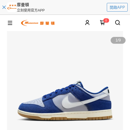
摩曼頓
開啟APP
立刻使用官方APP
0
1
/
9