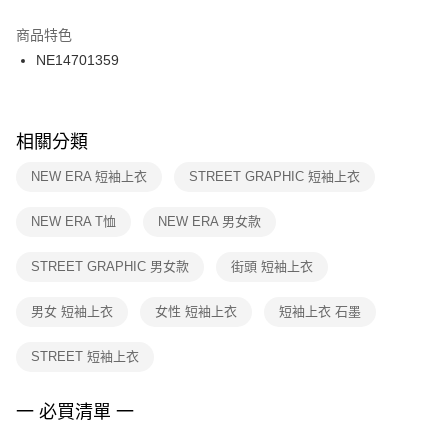
結帳頁面，進行簡訊認證並確認金額後，即可完成結帳。
２．訂單成立數日內，您將收到繳費通知簡訊。
商品特色
付款後門市自取
３．收到繳費通知簡訊後14天內，點擊此簡訊中的連結，可透過四大超商／
NE14701359
每筆NT$100，滿NT$1,500(含以上)免運費
ATM／網路銀行／等多元方式進行付款，方視為交易完成。
※ 請注意：結帳手續完成當下不需立刻繳費，但若您需要取消訂單，請聯絡
購買商品的店家。未經商家同意取消之訂單仍視為有效，需透過AFTEE先享
後付繳納相關費用。
※ 交易是否成功請以「AFTEE先享後付 」之結帳頁面顯示為準，若有關於
相關分類
是否繳費成功／繳費後需取消欲退款等相關疑問，請聯繫「AFTEE先享後付
客戶支援中心」
https://netprotections.freshdesk.com/support/home
NEW ERA 短袖上衣
STREET GRAPHIC 短袖上衣
【注意事項】
NEW ERA T恤
NEW ERA 男女款
１．透過由恩沛科技股份有限公司提供之「AFTEE先享後付」服務完成之交
易，需依本服務之必要範圍內提供個人資料，並將交易相關給付款項請求債
權轉讓予恩沛科技股份有限公司。
STREET GRAPHIC 男女款
街頭 短袖上衣
２．關於個人資料處理事宜，請瀏覽以下網址：
https://aftee.tw/terms/#terms3
男女 短袖上衣
女性 短袖上衣
短袖上衣 石墨
３．未成年的使用者請事先徵得法定代理人或監護人之同意方可使用
「AFTEE先享後付」，若未經同意申辦者引起之損失，本公司不負相關責
任。
STREET 短袖上衣
４．使用「AFTEE先享後付」時，將依據個別帳號之用戶狀況，依本公司即
時審查核予不同之上限額度；若仍有額度不足之情形，本公司將視審查結果
請求用戶進行身份認證。
一 必買清單 一
５．嚴禁一人註冊多個帳號或使用他人資訊註冊。若發現惡意使用之情形，
恩沛科技股份有限公司將有權停止該用戶之使用額度並採取法律行動。