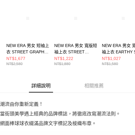
NEW ERA 男女 短袖上
NEW ERA 男女 寬版短
NEW ERA 男女
衣 STREET GRAPHIC
袖上衣 STREET
袖上衣 EARTHY 
NEW ERA 黑
GRAPHIC 洛杉磯道奇
NEW ERA 石墨
NT$1,677
NT$1,222
NT$1,027
NT$2,580
NT$1,880
NT$1,580
NE14701360
黑/石墨 NE14701277
NE14701316
詳細說明
相關推薦
潮流由你重新定義！
當街頭美學遇上經典的品牌標誌，將徹底改寫潮流法則。
網面棒球球衣綴滿品牌文字標記及梭織布章。