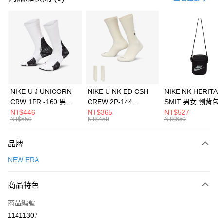
信用卡分期付款
3 期 0 利率 每期
NT$860
21家銀行
合作金庫商業銀行
第一商業銀行
LINE Pay
華南商業銀行
彰化商業銀行
Apple Pay
上海商業儲蓄銀行
台北富邦商業銀行
國泰世華商業銀行
兆豐國際商業銀行
悠遊付
臺灣中小企業銀行
台中商業銀行
NIKE U J UNICORN
NIKE U NK ED CSH
NIKE NK HERIT
匯豐（台灣）商業銀行
華泰商業銀行
CRW 1PR -160 男女
CREW 2P-144
SMIT 男女 側背
全盈+PAY
聯邦商業銀行
遠東國際商業銀行
中統襪 FZ3393100
EMBRDY 男女 短統襪
BA5871010
NT$446
NT$365
NT$527
元大商業銀行
永豐商業銀行
NT$550
NT$450
NT$650
AFTEE先享後付
FZ3073133
玉山商業銀行
星展（台灣）商業銀行
相關說明
台新國際商業銀行
中國信託商業銀行
品牌
【關於「AFTEE先享後付」】
台灣樂天信用卡公司
AFTEE先享後付是「在收到商品之後才付款」的支付方式。 讓您購物簡單
運送方式
NEW ERA
便利好安心！
１．簡單：不需註冊會員、不需綁卡、不需儲值。
7-11取貨(快速到店)
２．便利：只要手機號碼，簡訊認證，即可結帳。
商品特色
每筆NT$100，滿NT$1,500(含以上)免運費
３．安心：先確認商品／服務後，再付款。
商品編號
宅配
【「AFTEE先享後付」結帳流程】
１．於結帳方式選擇「AFTEE先享後付」後，將跳轉至「AFTEE先享後付」
11411307
每筆NT$100，滿NT$1,500(含以上)免運費