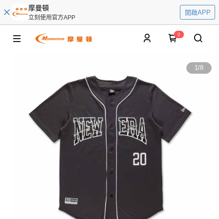
摩曼頓
開啟APP
立刻使用官方APP
0
1
/
8