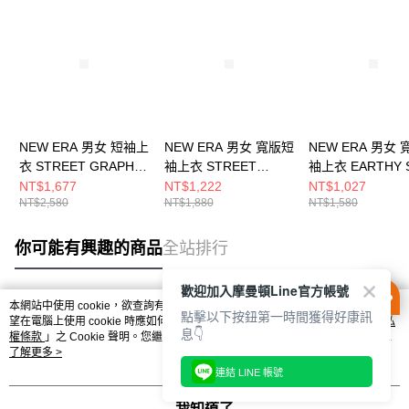
NEW ERA 男女 短袖上
NEW ERA 男女 寬版短
NEW ERA 男女
衣 STREET GRAPHIC
袖上衣 STREET
袖上衣 EARTHY 
NEW ERA 黑
GRAPHIC 洛杉磯道奇
NEW ERA 石墨
NT$1,677
NT$1,222
NT$1,027
NT$2,580
NT$1,880
NT$1,580
NE14701360
黑/石墨 NE14701277
NE14701316
你可能有興趣的商品
全站排行
歡迎加入摩曼頓Line官方帳號
本網站中使用 cookie，欲查詢有關本網站使用 cookie 方式之詳情，及若您不希
點擊以下按鈕第一時間獲得好康訊
熱門標籤
望在電腦上使用 cookie 時應如何變更電腦的 cookie 設定，請參閱本網站「
隱私
息👇
權條款
」之 Cookie 聲明。您繼續使用本網站即表示您同意本公司得按本網站使
用條款之 Cookie 聲明使用 cookie。
了解更多 >
連結 LINE 帳號
我知道了