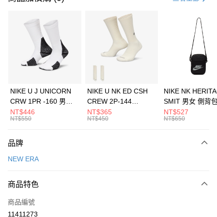
信用卡分期付款
3 期 0 利率 每期
NT$960
21家銀行
合作金庫商業銀行
第一商業銀行
LINE Pay
華南商業銀行
彰化商業銀行
Apple Pay
上海商業儲蓄銀行
台北富邦商業銀行
國泰世華商業銀行
兆豐國際商業銀行
悠遊付
臺灣中小企業銀行
台中商業銀行
NIKE U J UNICORN
NIKE U NK ED CSH
NIKE NK HERIT
匯豐（台灣）商業銀行
華泰商業銀行
CRW 1PR -160 男女
CREW 2P-144
SMIT 男女 側背
全盈+PAY
聯邦商業銀行
遠東國際商業銀行
中統襪 FZ3393100
EMBRDY 男女 短統襪
BA5871010
NT$446
NT$365
NT$527
元大商業銀行
永豐商業銀行
NT$550
NT$450
NT$650
AFTEE先享後付
FZ3073133
玉山商業銀行
星展（台灣）商業銀行
相關說明
台新國際商業銀行
中國信託商業銀行
品牌
【關於「AFTEE先享後付」】
台灣樂天信用卡公司
AFTEE先享後付是「在收到商品之後才付款」的支付方式。 讓您購物簡單
運送方式
NEW ERA
便利好安心！
１．簡單：不需註冊會員、不需綁卡、不需儲值。
7-11取貨(快速到店)
２．便利：只要手機號碼，簡訊認證，即可結帳。
商品特色
每筆NT$100，滿NT$1,500(含以上)免運費
３．安心：先確認商品／服務後，再付款。
商品編號
宅配
【「AFTEE先享後付」結帳流程】
１．於結帳方式選擇「AFTEE先享後付」後，將跳轉至「AFTEE先享後付」
11411273
每筆NT$100，滿NT$1,500(含以上)免運費