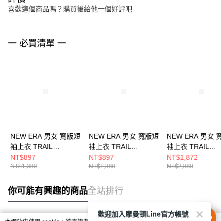
喜歡這個商品嗎？購買後給他一個好評吧
一 必買清單 一
NEW ERA 男女 寬版短
NEW ERA 男女 寬版短
NEW ERA 男女
袖上衣 TRAIL
袖上衣 TRAIL
袖上衣 TRAIL
RUNNER NE 暗紅
RUNNER NE 黑
RUNNER NE 淺
NT$897
NT$897
NT$1,872
NT$1,380
NT$1,380
NT$2,880
NE14701268
NE14701271
NE14701269
你可能有興趣的商品
全站排行
歡迎加入摩曼頓Line官方帳號