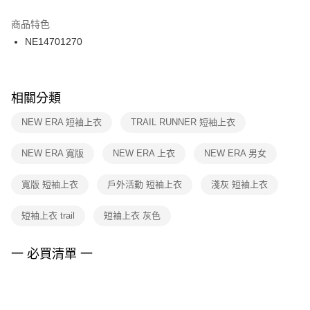
結帳頁面，進行簡訊認證並確認金額後，即可完成結帳。
２．訂單成立數日內，您將收到繳費通知簡訊。
商品特色
付款後門市自取
３．收到繳費通知簡訊後14天內，點擊此簡訊中的連結，可透過四大超商／
NE14701270
每筆NT$100，滿NT$1,500(含以上)免運費
ATM／網路銀行／等多元方式進行付款，方視為交易完成。
※ 請注意：結帳手續完成當下不需立刻繳費，但若您需要取消訂單，請聯絡
購買商品的店家。未經商家同意取消之訂單仍視為有效，需透過AFTEE先享
後付繳納相關費用。
※ 交易是否成功請以「AFTEE先享後付 」之結帳頁面顯示為準，若有關於
相關分類
是否繳費成功／繳費後需取消欲退款等相關疑問，請聯繫「AFTEE先享後付
客戶支援中心」
https://netprotections.freshdesk.com/support/home
NEW ERA 短袖上衣
TRAIL RUNNER 短袖上衣
【注意事項】
NEW ERA 寬版
NEW ERA 上衣
NEW ERA 男女
１．透過由恩沛科技股份有限公司提供之「AFTEE先享後付」服務完成之交
易，需依本服務之必要範圍內提供個人資料，並將交易相關給付款項請求債
權轉讓予恩沛科技股份有限公司。
寬版 短袖上衣
戶外活動 短袖上衣
淺灰 短袖上衣
２．關於個人資料處理事宜，請瀏覽以下網址：
https://aftee.tw/terms/#terms3
短袖上衣 trail
短袖上衣 灰色
３．未成年的使用者請事先徵得法定代理人或監護人之同意方可使用
「AFTEE先享後付」，若未經同意申辦者引起之損失，本公司不負相關責
任。
一 必買清單 一
４．使用「AFTEE先享後付」時，將依據個別帳號之用戶狀況，依本公司即
時審查核予不同之上限額度；若仍有額度不足之情形，本公司將視審查結果
請求用戶進行身份認證。
５．嚴禁一人註冊多個帳號或使用他人資訊註冊。若發現惡意使用之情形，
恩沛科技股份有限公司將有權停止該用戶之使用額度並採取法律行動。