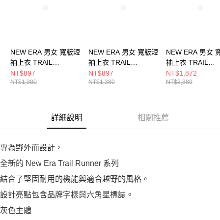
NEW ERA 男女 寬版短
NEW ERA 男女 寬版短
NEW ERA 男女
袖上衣 TRAIL
袖上衣 TRAIL
袖上衣 TRAIL
RUNNER NE 暗紅
RUNNER NE 黑
RUNNER NE 淺
NT$897
NT$897
NT$1,872
NT$1,380
NT$1,380
NT$2,880
NE14701268
NE14701271
NE14701269
詳細說明
相關推薦
專為野外而設計，
全新的 New Era Trail Runner 系列
結合了堅固耐用的機能與適合越野的風格。
設計亮點包含品牌字樣與六角星標誌。
灰色主體