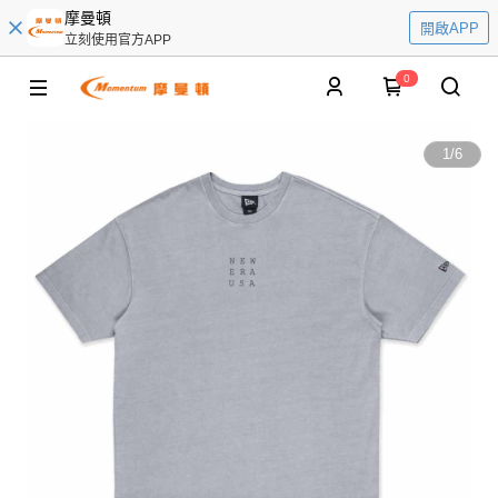
摩曼頓
開啟APP
立刻使用官方APP
0
1
/
6