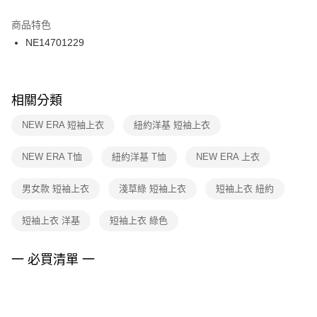
結帳頁面，進行簡訊認證並確認金額後，即可完成結帳。
２．訂單成立數日內，您將收到繳費通知簡訊。
商品特色
付款後門市自取
３．收到繳費通知簡訊後14天內，點擊此簡訊中的連結，可透過四大超商／
NE14701229
每筆NT$100，滿NT$1,500(含以上)免運費
ATM／網路銀行／等多元方式進行付款，方視為交易完成。
※ 請注意：結帳手續完成當下不需立刻繳費，但若您需要取消訂單，請聯絡
購買商品的店家。未經商家同意取消之訂單仍視為有效，需透過AFTEE先享
後付繳納相關費用。
※ 交易是否成功請以「AFTEE先享後付 」之結帳頁面顯示為準，若有關於
相關分類
是否繳費成功／繳費後需取消欲退款等相關疑問，請聯繫「AFTEE先享後付
客戶支援中心」
https://netprotections.freshdesk.com/support/home
NEW ERA 短袖上衣
紐約洋基 短袖上衣
【注意事項】
NEW ERA T恤
紐約洋基 T恤
NEW ERA 上衣
１．透過由恩沛科技股份有限公司提供之「AFTEE先享後付」服務完成之交
易，需依本服務之必要範圍內提供個人資料，並將交易相關給付款項請求債
權轉讓予恩沛科技股份有限公司。
男女款 短袖上衣
淺草綠 短袖上衣
短袖上衣 紐約
２．關於個人資料處理事宜，請瀏覽以下網址：
https://aftee.tw/terms/#terms3
短袖上衣 洋基
短袖上衣 綠色
３．未成年的使用者請事先徵得法定代理人或監護人之同意方可使用
「AFTEE先享後付」，若未經同意申辦者引起之損失，本公司不負相關責
任。
一 必買清單 一
４．使用「AFTEE先享後付」時，將依據個別帳號之用戶狀況，依本公司即
時審查核予不同之上限額度；若仍有額度不足之情形，本公司將視審查結果
請求用戶進行身份認證。
５．嚴禁一人註冊多個帳號或使用他人資訊註冊。若發現惡意使用之情形，
恩沛科技股份有限公司將有權停止該用戶之使用額度並採取法律行動。