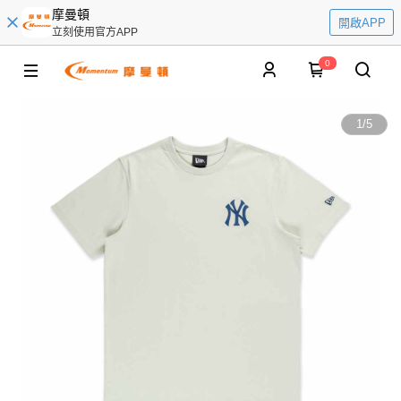
摩曼頓
開啟APP
立刻使用官方APP
0
1
/
5