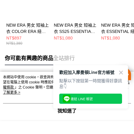
NEW ERA 男女 短袖上
NEW ERA 男女 短袖上
NEW ERA 男女
衣 COLOR ERA 紐約
衣 SS25 ESSENTIAL
衣 ESSENTIAL
洋基 NE14499041
紐約洋基
基 NE12849115
NT$897
NT$1,080
NT$1,080
NT$1,380
NE14499033
你可能有興趣的商品
全站排行
歡迎加入摩曼頓Line官方帳號
本網站中使用 cookie，欲查詢有關本網站使用 cookie 方式之詳情，及若您不希
點擊以下按鈕第一時間獲得好康訊
熱門標籤
望在電腦上使用 cookie 時應如何變更電腦的 cookie 設定，請參閱本網站「
隱私
息👇
權條款
」之 Cookie 聲明。您繼續使用本網站即表示您同意本公司得按本網站使
用條款之 Cookie 聲明使用 cookie。
了解更多 >
連結 LINE 帳號
我知道了