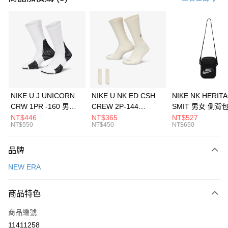
信用卡分期付款
3 期 0 利率 每期
NT$460
21家銀行
合作金庫商業銀行
第一商業銀行
LINE Pay
華南商業銀行
彰化商業銀行
Apple Pay
上海商業儲蓄銀行
台北富邦商業銀行
國泰世華商業銀行
兆豐國際商業銀行
悠遊付
臺灣中小企業銀行
台中商業銀行
NIKE U J UNICORN
NIKE U NK ED CSH
NIKE NK HERIT
匯豐（台灣）商業銀行
華泰商業銀行
CRW 1PR -160 男女
CREW 2P-144
SMIT 男女 側背
全盈+PAY
聯邦商業銀行
遠東國際商業銀行
中統襪 FZ3393100
EMBRDY 男女 短統襪
BA5871010
NT$446
NT$365
NT$527
元大商業銀行
永豐商業銀行
NT$550
NT$450
NT$650
AFTEE先享後付
FZ3073133
玉山商業銀行
星展（台灣）商業銀行
相關說明
台新國際商業銀行
中國信託商業銀行
品牌
【關於「AFTEE先享後付」】
台灣樂天信用卡公司
AFTEE先享後付是「在收到商品之後才付款」的支付方式。 讓您購物簡單
運送方式
NEW ERA
便利好安心！
１．簡單：不需註冊會員、不需綁卡、不需儲值。
7-11取貨(快速到店)
２．便利：只要手機號碼，簡訊認證，即可結帳。
商品特色
每筆NT$100，滿NT$1,500(含以上)免運費
３．安心：先確認商品／服務後，再付款。
商品編號
宅配
【「AFTEE先享後付」結帳流程】
１．於結帳方式選擇「AFTEE先享後付」後，將跳轉至「AFTEE先享後付」
11411258
每筆NT$100，滿NT$1,500(含以上)免運費