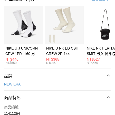
信用卡分期付款
3 期 0 利率 每期
NT$526
21家銀行
合作金庫商業銀行
第一商業銀行
LINE Pay
華南商業銀行
彰化商業銀行
Apple Pay
上海商業儲蓄銀行
台北富邦商業銀行
國泰世華商業銀行
兆豐國際商業銀行
悠遊付
臺灣中小企業銀行
台中商業銀行
NIKE U J UNICORN
NIKE U NK ED CSH
NIKE NK HERIT
匯豐（台灣）商業銀行
華泰商業銀行
CRW 1PR -160 男女
CREW 2P-144
SMIT 男女 側背
全盈+PAY
聯邦商業銀行
遠東國際商業銀行
中統襪 FZ3393100
EMBRDY 男女 短統襪
BA5871010
NT$446
NT$365
NT$527
元大商業銀行
永豐商業銀行
NT$550
NT$450
NT$650
AFTEE先享後付
FZ3073133
玉山商業銀行
星展（台灣）商業銀行
相關說明
台新國際商業銀行
中國信託商業銀行
品牌
【關於「AFTEE先享後付」】
台灣樂天信用卡公司
AFTEE先享後付是「在收到商品之後才付款」的支付方式。 讓您購物簡單
運送方式
NEW ERA
便利好安心！
１．簡單：不需註冊會員、不需綁卡、不需儲值。
7-11取貨(快速到店)
２．便利：只要手機號碼，簡訊認證，即可結帳。
商品特色
每筆NT$100，滿NT$1,500(含以上)免運費
３．安心：先確認商品／服務後，再付款。
商品編號
宅配
【「AFTEE先享後付」結帳流程】
１．於結帳方式選擇「AFTEE先享後付」後，將跳轉至「AFTEE先享後付」
11411254
每筆NT$100，滿NT$1,500(含以上)免運費