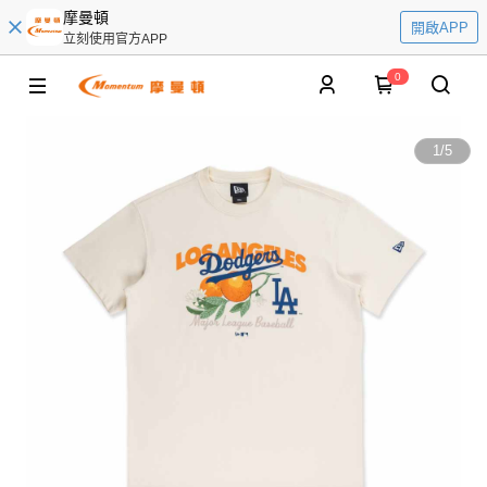
摩曼頓
開啟APP
立刻使用官方APP
0
1
/
5