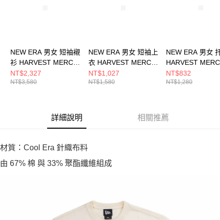
NEW ERA 男女 短袖襯
NEW ERA 男女 短袖上
NEW ERA 男女
衫 HARVEST MERCH
衣 HARVEST MERCH
HARVEST MER
洛杉磯道奇 白
NEW ERA 白
杉磯道奇 白
NT$2,327
NT$1,027
NT$832
NT$3,580
NT$1,580
NT$1,280
NE14701117
NE14701212
NE14703401
詳細說明
相關推薦
材質：Cool Era 針織布料
由 67% 棉 與 33% 聚酯纖維組成