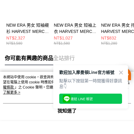
NEW ERA 男女 短袖襯
NEW ERA 男女 短袖上
NEW ERA 男女
衫 HARVEST MERCH
衣 HARVEST MERCH
HARVEST MER
洛杉磯道奇 白
NEW ERA 白
杉磯道奇 白
NT$2,327
NT$1,027
NT$832
NT$3,580
NT$1,580
NT$1,280
NE14701117
NE14701212
NE14703401
你可能有興趣的商品
全站排行
歡迎加入摩曼頓Line官方帳號
本網站中使用 cookie，欲查詢有關本網站使用 cookie 方式之詳情，及若您不希
點擊以下按鈕第一時間獲得好康訊
熱門標籤
望在電腦上使用 cookie 時應如何變更電腦的 cookie 設定，請參閱本網站「
隱私
息👇
權條款
」之 Cookie 聲明。您繼續使用本網站即表示您同意本公司得按本網站使
用條款之 Cookie 聲明使用 cookie。
了解更多 >
連結 LINE 帳號
我知道了