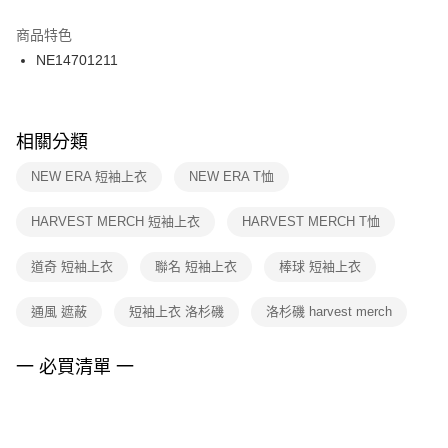
結帳頁面，進行簡訊認證並確認金額後，即可完成結帳。
２．訂單成立數日內，您將收到繳費通知簡訊。
商品特色
付款後門市自取
３．收到繳費通知簡訊後14天內，點擊此簡訊中的連結，可透過四大超商／
NE14701211
每筆NT$100，滿NT$1,500(含以上)免運費
ATM／網路銀行／等多元方式進行付款，方視為交易完成。
※ 請注意：結帳手續完成當下不需立刻繳費，但若您需要取消訂單，請聯絡
購買商品的店家。未經商家同意取消之訂單仍視為有效，需透過AFTEE先享
後付繳納相關費用。
※ 交易是否成功請以「AFTEE先享後付 」之結帳頁面顯示為準，若有關於
相關分類
是否繳費成功／繳費後需取消欲退款等相關疑問，請聯繫「AFTEE先享後付
客戶支援中心」
https://netprotections.freshdesk.com/support/home
NEW ERA 短袖上衣
NEW ERA T恤
【注意事項】
HARVEST MERCH 短袖上衣
HARVEST MERCH T恤
１．透過由恩沛科技股份有限公司提供之「AFTEE先享後付」服務完成之交
易，需依本服務之必要範圍內提供個人資料，並將交易相關給付款項請求債
權轉讓予恩沛科技股份有限公司。
道奇 短袖上衣
聯名 短袖上衣
棒球 短袖上衣
２．關於個人資料處理事宜，請瀏覽以下網址：
https://aftee.tw/terms/#terms3
通風 遮蔽
短袖上衣 洛杉磯
洛杉磯 harvest merch
３．未成年的使用者請事先徵得法定代理人或監護人之同意方可使用
「AFTEE先享後付」，若未經同意申辦者引起之損失，本公司不負相關責
任。
一 必買清單 一
４．使用「AFTEE先享後付」時，將依據個別帳號之用戶狀況，依本公司即
時審查核予不同之上限額度；若仍有額度不足之情形，本公司將視審查結果
請求用戶進行身份認證。
５．嚴禁一人註冊多個帳號或使用他人資訊註冊。若發現惡意使用之情形，
恩沛科技股份有限公司將有權停止該用戶之使用額度並採取法律行動。