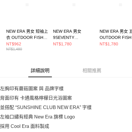
NEW ERA 男女 短袖上
NEW ERA 男女
NEW ERA 男女
衣 OUTDOOR FISH
9SEVENTY
OUTDOOR FISH
NET NEW ERA 白
OUTDOOR FISH NET
NEW ERA 黑
NT$962
NT$1,780
NT$1,780
NT$1,480
NE14701171
NEW ERA 黑
NE14700440
NE14700448
詳細說明
相關推薦
左胸印有蘑菇圖案 與 品牌字樣
背面印有 卡通風格檸檬日光浴圖案
並搭配 “SUNSHINE CLUB NEW ERA” 字樣
左袖口繡有經典 New Era 旗標 Logo
採用 Cool Era 面料製成