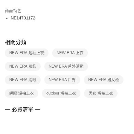
結帳頁面，進行簡訊認證並確認金額後，即可完成結帳。
２．訂單成立數日內，您將收到繳費通知簡訊。
商品特色
付款後門市自取
３．收到繳費通知簡訊後14天內，點擊此簡訊中的連結，可透過四大超商／
NE14701172
每筆NT$100，滿NT$1,500(含以上)免運費
ATM／網路銀行／等多元方式進行付款，方視為交易完成。
※ 請注意：結帳手續完成當下不需立刻繳費，但若您需要取消訂單，請聯絡
購買商品的店家。未經商家同意取消之訂單仍視為有效，需透過AFTEE先享
後付繳納相關費用。
※ 交易是否成功請以「AFTEE先享後付 」之結帳頁面顯示為準，若有關於
相關分類
是否繳費成功／繳費後需取消欲退款等相關疑問，請聯繫「AFTEE先享後付
客戶支援中心」
https://netprotections.freshdesk.com/support/home
NEW ERA 短袖上衣
NEW ERA 上衣
【注意事項】
NEW ERA 服飾
NEW ERA 戶外活動
１．透過由恩沛科技股份有限公司提供之「AFTEE先享後付」服務完成之交
易，需依本服務之必要範圍內提供個人資料，並將交易相關給付款項請求債
權轉讓予恩沛科技股份有限公司。
NEW ERA 網眼
NEW ERA 戶外
NEW ERA 男女款
２．關於個人資料處理事宜，請瀏覽以下網址：
https://aftee.tw/terms/#terms3
網眼 短袖上衣
outdoor 短袖上衣
男女 短袖上衣
３．未成年的使用者請事先徵得法定代理人或監護人之同意方可使用
「AFTEE先享後付」，若未經同意申辦者引起之損失，本公司不負相關責
任。
一 必買清單 一
４．使用「AFTEE先享後付」時，將依據個別帳號之用戶狀況，依本公司即
時審查核予不同之上限額度；若仍有額度不足之情形，本公司將視審查結果
請求用戶進行身份認證。
５．嚴禁一人註冊多個帳號或使用他人資訊註冊。若發現惡意使用之情形，
恩沛科技股份有限公司將有權停止該用戶之使用額度並採取法律行動。