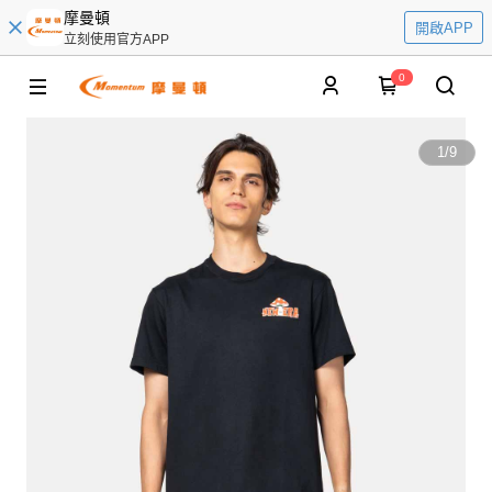
摩曼頓
開啟APP
立刻使用官方APP
0
1
/
9