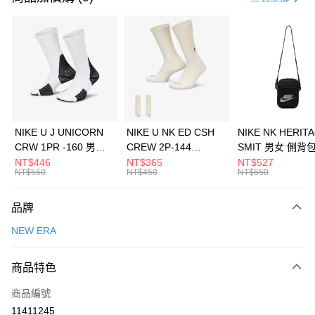
信用卡分期付款
3 期 0 利率 每期
NT$493
21家銀行
合作金庫商業銀行
第一商業銀行
LINE Pay
華南商業銀行
彰化商業銀行
Apple Pay
上海商業儲蓄銀行
台北富邦商業銀行
國泰世華商業銀行
兆豐國際商業銀行
悠遊付
臺灣中小企業銀行
台中商業銀行
NIKE U J UNICORN
NIKE U NK ED CSH
NIKE NK HERIT
匯豐（台灣）商業銀行
華泰商業銀行
CRW 1PR -160 男女
CREW 2P-144
SMIT 男女 側背
全盈+PAY
聯邦商業銀行
遠東國際商業銀行
中統襪 FZ3393100
EMBRDY 男女 短統襪
BA5871010
NT$446
NT$365
NT$527
元大商業銀行
永豐商業銀行
NT$550
NT$450
NT$650
AFTEE先享後付
FZ3073133
玉山商業銀行
星展（台灣）商業銀行
相關說明
台新國際商業銀行
中國信託商業銀行
品牌
【關於「AFTEE先享後付」】
台灣樂天信用卡公司
AFTEE先享後付是「在收到商品之後才付款」的支付方式。 讓您購物簡單
運送方式
NEW ERA
便利好安心！
１．簡單：不需註冊會員、不需綁卡、不需儲值。
7-11取貨(快速到店)
２．便利：只要手機號碼，簡訊認證，即可結帳。
商品特色
每筆NT$100，滿NT$1,500(含以上)免運費
３．安心：先確認商品／服務後，再付款。
商品編號
宅配
【「AFTEE先享後付」結帳流程】
１．於結帳方式選擇「AFTEE先享後付」後，將跳轉至「AFTEE先享後付」
11411245
每筆NT$100，滿NT$1,500(含以上)免運費