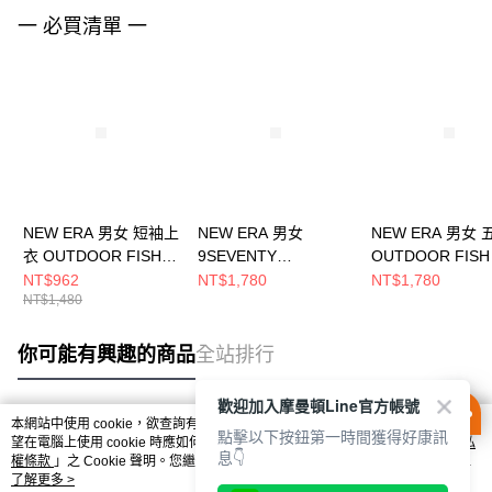
一 必買清單 一
NEW ERA 男女 短袖上
NEW ERA 男女
NEW ERA 男女
衣 OUTDOOR FISH
9SEVENTY
OUTDOOR FISH
NET NEW ERA 白
OUTDOOR FISH NET
NEW ERA 黑
NT$962
NT$1,780
NT$1,780
NT$1,480
NE14701171
NEW ERA 黑
NE14700440
NE14700448
你可能有興趣的商品
全站排行
歡迎加入摩曼頓Line官方帳號
本網站中使用 cookie，欲查詢有關本網站使用 cookie 方式之詳情，及若您不希
點擊以下按鈕第一時間獲得好康訊
熱門標籤
望在電腦上使用 cookie 時應如何變更電腦的 cookie 設定，請參閱本網站「
隱私
息👇
權條款
」之 Cookie 聲明。您繼續使用本網站即表示您同意本公司得按本網站使
用條款之 Cookie 聲明使用 cookie。
了解更多 >