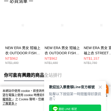
一 必買清單 一
NEW ERA 男女 短袖上
NEW ERA 男女 短袖上
NEW ERA 男女
衣 OUTDOOR FISH
衣 OUTDOOR FISH
袖上衣 STREET
NET NEW ERA 白
NET NEW ERA 黑
SWING NEW ER
NT$962
NT$962
NT$1,157
NT$1,480
NT$1,480
NT$1,780
NE14701171
NE14701172
邊藍 NE1470127
你可能有興趣的商品
全站排行
歡迎加入摩曼頓Line官方帳號
本網站中使用 cookie，欲查詢有關本網站使用 cookie 方式之詳情，及若您不希
點擊以下按鈕第一時間獲得好康訊
熱門標籤
望在電腦上使用 cookie 時應如何變更電腦的 cookie 設定，請參閱本網站「
隱私
息👇
權條款
」之 Cookie 聲明。您繼續使用本網站即表示您同意本公司得按本網站使
用條款之 Cookie 聲明使用 cookie。
了解更多 >
連結 LINE 帳號