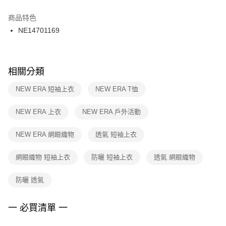
結帳頁面，進行簡訊認證並確認金額後，即可完成結帳。
２．訂單成立數日內，您將收到繳費通知簡訊。
商品特色
付款後門市自取
３．收到繳費通知簡訊後14天內，點擊此簡訊中的連結，可透過四大超商／
NE14701169
每筆NT$100，滿NT$1,500(含以上)免運費
ATM／網路銀行／等多元方式進行付款，方視為交易完成。
※ 請注意：結帳手續完成當下不需立刻繳費，但若您需要取消訂單，請聯絡
購買商品的店家。未經商家同意取消之訂單仍視為有效，需透過AFTEE先享
後付繳納相關費用。
※ 交易是否成功請以「AFTEE先享後付 」之結帳頁面顯示為準，若有關於
相關分類
是否繳費成功／繳費後需取消欲退款等相關疑問，請聯繫「AFTEE先享後付
客戶支援中心」
https://netprotections.freshdesk.com/support/home
NEW ERA 短袖上衣
NEW ERA T恤
【注意事項】
NEW ERA 上衣
NEW ERA 戶外活動
１．透過由恩沛科技股份有限公司提供之「AFTEE先享後付」服務完成之交
易，需依本服務之必要範圍內提供個人資料，並將交易相關給付款項請求債
權轉讓予恩沛科技股份有限公司。
NEW ERA 網眼織物
透氣 短袖上衣
２．關於個人資料處理事宜，請瀏覽以下網址：
https://aftee.tw/terms/#terms3
網眼織物 短袖上衣
防曬 短袖上衣
透氣 網眼織物
３．未成年的使用者請事先徵得法定代理人或監護人之同意方可使用
「AFTEE先享後付」，若未經同意申辦者引起之損失，本公司不負相關責
任。
防曬 透氣
４．使用「AFTEE先享後付」時，將依據個別帳號之用戶狀況，依本公司即
時審查核予不同之上限額度；若仍有額度不足之情形，本公司將視審查結果
請求用戶進行身份認證。
一 必買清單 一
５．嚴禁一人註冊多個帳號或使用他人資訊註冊。若發現惡意使用之情形，
恩沛科技股份有限公司將有權停止該用戶之使用額度並採取法律行動。