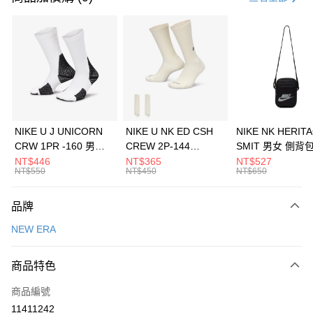
信用卡分期付款
3 期 0 利率 每期
NT$460
21家銀行
合作金庫商業銀行
第一商業銀行
LINE Pay
華南商業銀行
彰化商業銀行
Apple Pay
上海商業儲蓄銀行
台北富邦商業銀行
國泰世華商業銀行
兆豐國際商業銀行
悠遊付
臺灣中小企業銀行
台中商業銀行
NIKE U J UNICORN
NIKE U NK ED CSH
NIKE NK HERIT
匯豐（台灣）商業銀行
華泰商業銀行
CRW 1PR -160 男女
CREW 2P-144
SMIT 男女 側背
全盈+PAY
聯邦商業銀行
遠東國際商業銀行
中統襪 FZ3393100
EMBRDY 男女 短統襪
BA5871010
NT$446
NT$365
NT$527
元大商業銀行
永豐商業銀行
NT$550
NT$450
NT$650
AFTEE先享後付
FZ3073133
玉山商業銀行
星展（台灣）商業銀行
相關說明
台新國際商業銀行
中國信託商業銀行
品牌
【關於「AFTEE先享後付」】
台灣樂天信用卡公司
AFTEE先享後付是「在收到商品之後才付款」的支付方式。 讓您購物簡單
運送方式
NEW ERA
便利好安心！
１．簡單：不需註冊會員、不需綁卡、不需儲值。
7-11取貨(快速到店)
２．便利：只要手機號碼，簡訊認證，即可結帳。
商品特色
每筆NT$100，滿NT$1,500(含以上)免運費
３．安心：先確認商品／服務後，再付款。
商品編號
宅配
【「AFTEE先享後付」結帳流程】
１．於結帳方式選擇「AFTEE先享後付」後，將跳轉至「AFTEE先享後付」
11411242
每筆NT$100，滿NT$1,500(含以上)免運費