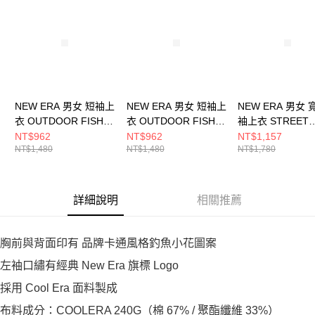
NEW ERA 男女 短袖上
NEW ERA 男女 短袖上
NEW ERA 男女
衣 OUTDOOR FISH
衣 OUTDOOR FISH
袖上衣 STREET
NET NEW ERA 白
NET NEW ERA 黑
SWING NEW ER
NT$962
NT$962
NT$1,157
NT$1,480
NT$1,480
NT$1,780
NE14701171
NE14701172
邊藍 NE1470127
詳細說明
相關推薦
胸前與背面印有 品牌卡通風格釣魚小花圖案
左袖口繡有經典 New Era 旗標 Logo
採用 Cool Era 面料製成
布料成分：COOLERA 240G（棉 67% / 聚酯纖維 33%）