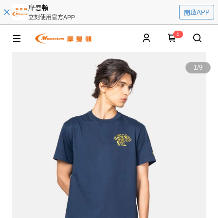
摩曼頓
開啟APP
立刻使用官方APP
0
1
/
9