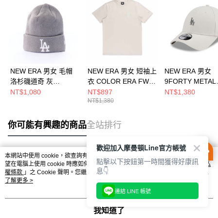
NEW ERA 男女 毛帽
NEW ERA 男女 短袖上
NEW ERA 男女
洛杉磯道奇 灰
衣 COLOR ERA FW25
9FORTY METAL
NE70730185
洛杉磯道奇 石灰
BADGE SS26 
NT$1,080
NT$897
NT$1,380
NT$1,380
NE14701233
道奇 復古石灰
NE14889155
你可能有興趣的商品
全站排行
歡迎加入摩曼頓Line官方帳號
本網站中使用 cookie，欲查詢有關本網站使用 cookie 方式之詳情，及若您不希
點擊以下按鈕第一時間獲得好康訊
熱門標籤
望在電腦上使用 cookie 時應如何變更電腦的 cookie 設定，請參閱本網站「
隱私
息👇
權條款
」之 Cookie 聲明。您繼續使用本網站即表示您同意本公司得按本網站使
用條款之 Cookie 聲明使用 cookie。
了解更多 >
連結 LINE 帳號
我知道了