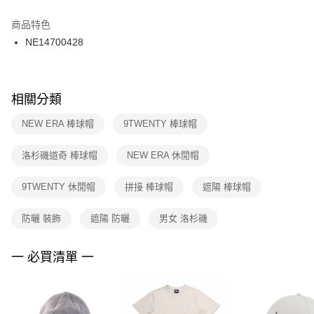
結帳頁面，進行簡訊認證並確認金額後，即可完成結帳。
２．訂單成立數日內，您將收到繳費通知簡訊。
商品特色
付款後門市自取
３．收到繳費通知簡訊後14天內，點擊此簡訊中的連結，可透過四大超商／
NE14700428
每筆NT$100，滿NT$1,500(含以上)免運費
ATM／網路銀行／等多元方式進行付款，方視為交易完成。
※ 請注意：結帳手續完成當下不需立刻繳費，但若您需要取消訂單，請聯絡
購買商品的店家。未經商家同意取消之訂單仍視為有效，需透過AFTEE先享
後付繳納相關費用。
※ 交易是否成功請以「AFTEE先享後付 」之結帳頁面顯示為準，若有關於
相關分類
是否繳費成功／繳費後需取消欲退款等相關疑問，請聯繫「AFTEE先享後付
客戶支援中心」
https://netprotections.freshdesk.com/support/home
NEW ERA 棒球帽
9TWENTY 棒球帽
【注意事項】
洛杉磯道奇 棒球帽
NEW ERA 休閒帽
１．透過由恩沛科技股份有限公司提供之「AFTEE先享後付」服務完成之交
易，需依本服務之必要範圍內提供個人資料，並將交易相關給付款項請求債
權轉讓予恩沛科技股份有限公司。
9TWENTY 休閒帽
拼接 棒球帽
遮陽 棒球帽
２．關於個人資料處理事宜，請瀏覽以下網址：
https://aftee.tw/terms/#terms3
防曬 裝飾
遮陽 防曬
男女 洛杉磯
３．未成年的使用者請事先徵得法定代理人或監護人之同意方可使用
「AFTEE先享後付」，若未經同意申辦者引起之損失，本公司不負相關責
任。
一 必買清單 一
４．使用「AFTEE先享後付」時，將依據個別帳號之用戶狀況，依本公司即
時審查核予不同之上限額度；若仍有額度不足之情形，本公司將視審查結果
請求用戶進行身份認證。
５．嚴禁一人註冊多個帳號或使用他人資訊註冊。若發現惡意使用之情形，
恩沛科技股份有限公司將有權停止該用戶之使用額度並採取法律行動。