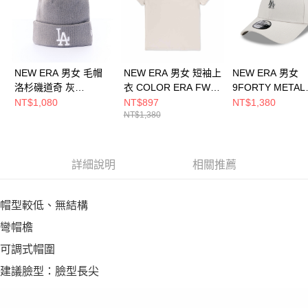
NEW ERA 男女 毛帽
NEW ERA 男女 短袖上
NEW ERA 男女
洛杉磯道奇 灰
衣 COLOR ERA FW25
9FORTY METAL
NE70730185
洛杉磯道奇 石灰
BADGE SS26 
NT$1,080
NT$897
NT$1,380
NT$1,380
NE14701233
道奇 復古石灰
NE14889155
詳細說明
相關推薦
帽型較低、無結構
彎帽檐
可調式帽圍
建議臉型：臉型長尖