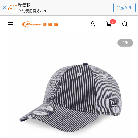
摩曼頓
開啟APP
立刻使用官方APP
0
1
/
5