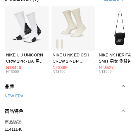
信用卡分期付款
3 期 0 利率 每期
NT$460
21家銀行
合作金庫商業銀行
第一商業銀行
LINE Pay
華南商業銀行
彰化商業銀行
Apple Pay
上海商業儲蓄銀行
台北富邦商業銀行
國泰世華商業銀行
兆豐國際商業銀行
悠遊付
臺灣中小企業銀行
台中商業銀行
NIKE U J UNICORN
NIKE U NK ED CSH
NIKE NK HERIT
匯豐（台灣）商業銀行
華泰商業銀行
CRW 1PR -160 男女
CREW 2P-144
SMIT 男女 側背
全盈+PAY
聯邦商業銀行
遠東國際商業銀行
中統襪 FZ3393100
EMBRDY 男女 短統襪
BA5871010
NT$446
NT$365
NT$527
元大商業銀行
永豐商業銀行
NT$550
NT$450
NT$650
AFTEE先享後付
FZ3073133
玉山商業銀行
星展（台灣）商業銀行
相關說明
台新國際商業銀行
中國信託商業銀行
品牌
【關於「AFTEE先享後付」】
台灣樂天信用卡公司
AFTEE先享後付是「在收到商品之後才付款」的支付方式。 讓您購物簡單
運送方式
NEW ERA
便利好安心！
１．簡單：不需註冊會員、不需綁卡、不需儲值。
7-11取貨(快速到店)
２．便利：只要手機號碼，簡訊認證，即可結帳。
商品特色
每筆NT$100，滿NT$1,500(含以上)免運費
３．安心：先確認商品／服務後，再付款。
商品編號
宅配
【「AFTEE先享後付」結帳流程】
１．於結帳方式選擇「AFTEE先享後付」後，將跳轉至「AFTEE先享後付」
11411148
每筆NT$100，滿NT$1,500(含以上)免運費