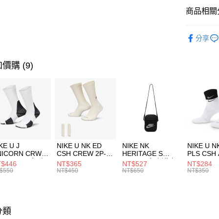
全盈+PAY
聯邦商
商品相關分
元大商
AFTEE先
玉山商
品牌
NE
相關說明
分享
台新國
【關於「A
運動配件
台灣樂
AFTEE
便利好安
運動類型
運送方式
價購 (9)
１．簡單
２．便利
7-11取貨
３．安心
每筆NT$1
【「AFT
宅配
１．於結帳
付」結帳
每筆NT$1
２．訂單
３．收到繳
付款後門
KE U J
NIKE U NK ED
NIKE NK
NIKE U N
／ATM／
NICORN CRW
CSH CREW 2P-
HERITAGE S
PLS CSH 
每筆NT$1
※ 請注意
R -160 男女 中
144 EMBRDY 男
SMIT 男女 側背包
144 DBL
$446
NT$365
NT$527
NT$284
絡購買商品
襪 FZ3393100
女 短統襪
BA5871010
襪 DH405
$550
NT$450
NT$650
NT$350
先享後付
FZ3073133
※ 交易是
是否繳費成
付客戶支
分類
【注意事