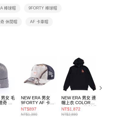
恩沛科技股份有限公司提供之「AFTEE先享後付」服務完成之
RA 棒球帽
9FORTY 棒球帽
依本服務之必要範圍內提供個人資料，並將交易相關給付款項請
讓予恩沛科技股份有限公司。
個人資料處理事宜，請瀏覽以下網址：
奇 休閒帽
AF 卡車帽
ee.tw/terms/#terms3
年的使用者請事先徵得法定代理人或監護人之同意方可使用
E先享後付」，若未經同意申辦者引起之損失，本公司不負相關責
AFTEE先享後付」時，將依據個別帳號之用戶狀況，依本公司
核予不同之上限額度；若仍有額度不足之情形，本公司將視審查
用戶進行身份認證。
一人註冊多個帳號或使用他人資訊註冊。若發現惡意使用之情
科技股份有限公司將有權停止該用戶之使用額度並採取法律行
A 男女 毛
NEW ERA 男女
NEW ERA 男女 連
NEW ERA 男女 
道奇 灰
9FORTY AF 卡車
帽上衣 COLOR
褲 COLOR ERA
185
帽 EARTHY SKIN
ERA FW25 洛杉磯
FW25 洛杉磯道奇
NT$897
NT$1,872
NT$1,482
NEW ERA 印花白/
道奇 黑
黑 NE14701338
NT$1,380
NT$2,880
NT$2,280
石墨 NE14700498
NE14701352