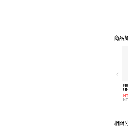
商品加
NI
U
1P
NT
統
NT
相關