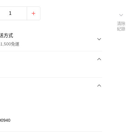
清除
紀錄
送方式
1,500免運
次付款
期付款
0 利率 每期
NT$460
21家銀行
庫商業銀行
第一商業銀行
業銀行
彰化商業銀行
業儲蓄銀行
台北富邦商業銀行
華商業銀行
兆豐國際商業銀行
00940
小企業銀行
台中商業銀行
台灣）商業銀行
華泰商業銀行