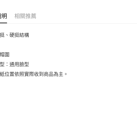
說明
相關推薦
挺、硬挺結構
帽圍
型：通用臉型
紙位置依照實際收到商品為主。