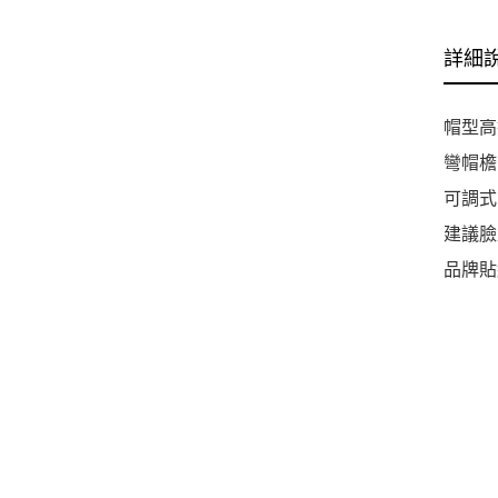
詳細
帽型高
彎帽檐
可調式
建議臉
品牌貼