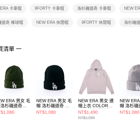
１．透過由
 ERA 卡車帽
9FORTY 卡車帽
洛杉磯道奇 卡車帽
NEW E
交易，需
求債權轉
２．關於
磯道奇 棒球帽
NEW ERA 休閒帽
9FORTY 休閒帽
洛杉磯道
https://aft
３．未成
「AFTE
任。
買清單 一
４．使用「
即時審查
結果請求
５．嚴禁
形，恩沛
動。
EW ERA 男女 毛
NEW ERA 男女 毛
NEW ERA 男女 連
NEW ER
 洛杉磯道奇
帽 洛杉磯道奇 黑
帽上衣 COLOR
帽 洛杉磯
70730187
NE70730186
ERA 洛杉磯道奇
NE70730
$1,080
NT$1,080
NT$1,490
NT$1,080
NE14148952
NT$2,980