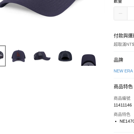
數量
付款與運
超取滿NT$
付款方式
品牌
信用卡一
NEW ERA
信用卡分
商品特色
3 期 
商品編號
合作金
LINE Pay
11411146
華南商
Apple Pay
上海商
商品特色
國泰世
NE147
悠遊付
臺灣中
匯豐（