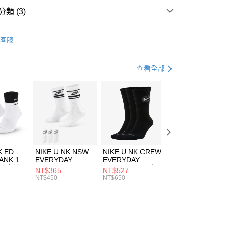
業銀行
遠東國際商業銀行
類 (3)
業銀行
永豐商業銀行
享後付
業銀行
星展（台灣）商業銀行
W ERA
客服
際商業銀行
中國信託商業銀行
FTEE先享後付」】
帽款
休閒帽
天信用卡公司
先享後付是「在收到商品之後才付款」的支付方式。 讓您購物簡單
心！
休閒戶外
配件
查看全部
：不需註冊會員、不需綁卡、不需儲值。
：只要手機號碼，簡訊認證，即可結帳。
(快速到店)
：先確認商品／服務後，再付款。
00，滿NT$1,500(含以上)免運費
EE先享後付」結帳流程】
方式選擇「AFTEE先享後付」後，將跳轉至「AFTEE先享後
頁面，進行簡訊認證並確認金額後，即可完成結帳。
00，滿NT$1,500(含以上)免運費
成立數日內，您將收到繳費通知簡訊。
費通知簡訊後14天內，點擊此簡訊中的連結，可透過四大超商
市自取
K ED
NIKE U NK NSW
NIKE U NK CREW
NIKE U NK
網路銀行／等多元方式進行付款，方視為交易完成。
ANK 1P
EVERYDAY
EVERYDAY
EVERYDAY LTW
00，滿NT$1,500(含以上)免運費
：結帳手續完成當下不需立刻繳費，但若您需要取消訂單，請聯
 男 中統
ESSENTIAL CR
BBALL 3PR 男女
ANKLE 3PR 男女
NT$365
NT$527
NT$365
的店家。未經商家同意取消之訂單仍視為有效，需透過AFTEE
8104
男女 短統襪
長統襪
踝襪 SX7677010
NT$450
NT$650
NT$450
繳納相關費用。
DX5089103
DA2123010
否成功請以「AFTEE先享後付 」之結帳頁面顯示為準，若有關於
功／繳費後需取消欲退款等相關疑問，請聯繫「AFTEE先享後
援中心」
https://netprotections.freshdesk.com/support/home
項】