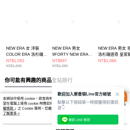
NEW ERA 女 洋裝
NEW ERA 男女
NEW ERA 男女 
COLOR ERA 洛杉磯道
9FORTY NEW ERA
洛杉磯道奇 皇家
奇 NE14499019
BASIC FW25 NEW
NE70730206
NT$1,092
NT$897
NT$1,080
NT$1,680
NT$1,380
ERA 泡沫藍
NE14700540
你可能有興趣的商品
全站排行
歡迎加入摩曼頓Line官方帳號
本網站中使用 cookie，欲查詢有關本網站使用 cookie 方式之詳情，及若您不希
點擊以下按鈕第一時間獲得好康訊
熱門標籤
望在電腦上使用 cookie 時應如何變更電腦的 cookie 設定，請參閱本網站「
隱私
息👇
權條款
」之 Cookie 聲明。您繼續使用本網站即表示您同意本公司得按本網站使
用條款之 Cookie 聲明使用 cookie。
了解更多 >
連結 LINE 帳號