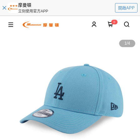
摩曼頓
開啟APP
立刻使用官方APP
0
1
/
4