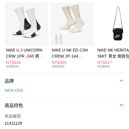
信用卡分期付款
3 期 0 利率 每期
NT$360
21家銀行
合作金庫商業銀行
第一商業銀行
LINE Pay
華南商業銀行
彰化商業銀行
Apple Pay
上海商業儲蓄銀行
台北富邦商業銀行
國泰世華商業銀行
兆豐國際商業銀行
悠遊付
臺灣中小企業銀行
台中商業銀行
NIKE U J UNICORN
NIKE U NK ED CSH
NIKE NK HERIT
匯豐（台灣）商業銀行
華泰商業銀行
CRW 1PR -160 男女
CREW 2P-144
SMIT 男女 側背
全盈+PAY
聯邦商業銀行
遠東國際商業銀行
中統襪 FZ3393100
EMBRDY 男女 短統襪
BA5871010
NT$446
NT$365
NT$527
元大商業銀行
永豐商業銀行
NT$550
NT$450
NT$650
AFTEE先享後付
FZ3073133
玉山商業銀行
星展（台灣）商業銀行
相關說明
台新國際商業銀行
中國信託商業銀行
品牌
【關於「AFTEE先享後付」】
台灣樂天信用卡公司
AFTEE先享後付是「在收到商品之後才付款」的支付方式。 讓您購物簡單
運送方式
NEW ERA
便利好安心！
１．簡單：不需註冊會員、不需綁卡、不需儲值。
7-11取貨(快速到店)
２．便利：只要手機號碼，簡訊認證，即可結帳。
商品特色
每筆NT$100，滿NT$1,500(含以上)免運費
３．安心：先確認商品／服務後，再付款。
商品編號
宅配
【「AFTEE先享後付」結帳流程】
１．於結帳方式選擇「AFTEE先享後付」後，將跳轉至「AFTEE先享後付」
11411128
每筆NT$100，滿NT$1,500(含以上)免運費
結帳頁面，進行簡訊認證並確認金額後，即可完成結帳。