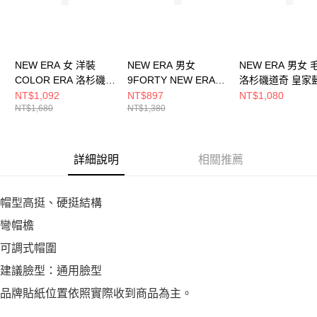
NEW ERA 女 洋裝
NEW ERA 男女
NEW ERA 男女 
COLOR ERA 洛杉磯道
9FORTY NEW ERA
洛杉磯道奇 皇家
奇 NE14499019
BASIC FW25 NEW
NE70730206
NT$1,092
NT$897
NT$1,080
NT$1,680
NT$1,380
ERA 泡沫藍
NE14700540
詳細說明
相關推薦
帽型高挺、硬挺結構
彎帽檐
可調式帽圍
建議臉型：通用臉型
品牌貼紙位置依照實際收到商品為主。