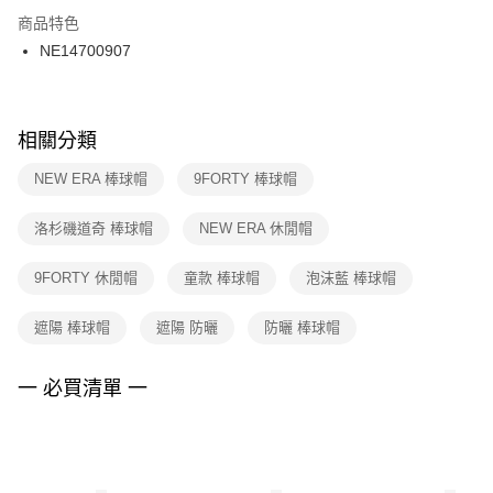
２．訂單成立數日內，您將收到繳費通知簡訊。
商品特色
付款後門市自取
３．收到繳費通知簡訊後14天內，點擊此簡訊中的連結，可透過四大超商／
NE14700907
每筆NT$100，滿NT$1,500(含以上)免運費
ATM／網路銀行／等多元方式進行付款，方視為交易完成。
※ 請注意：結帳手續完成當下不需立刻繳費，但若您需要取消訂單，請聯絡
購買商品的店家。未經商家同意取消之訂單仍視為有效，需透過AFTEE先享
後付繳納相關費用。
※ 交易是否成功請以「AFTEE先享後付 」之結帳頁面顯示為準，若有關於
相關分類
是否繳費成功／繳費後需取消欲退款等相關疑問，請聯繫「AFTEE先享後付
客戶支援中心」
https://netprotections.freshdesk.com/support/home
NEW ERA 棒球帽
9FORTY 棒球帽
【注意事項】
洛杉磯道奇 棒球帽
NEW ERA 休閒帽
１．透過由恩沛科技股份有限公司提供之「AFTEE先享後付」服務完成之交
易，需依本服務之必要範圍內提供個人資料，並將交易相關給付款項請求債
權轉讓予恩沛科技股份有限公司。
9FORTY 休閒帽
童款 棒球帽
泡沫藍 棒球帽
２．關於個人資料處理事宜，請瀏覽以下網址：
https://aftee.tw/terms/#terms3
遮陽 棒球帽
遮陽 防曬
防曬 棒球帽
３．未成年的使用者請事先徵得法定代理人或監護人之同意方可使用
「AFTEE先享後付」，若未經同意申辦者引起之損失，本公司不負相關責
任。
一 必買清單 一
４．使用「AFTEE先享後付」時，將依據個別帳號之用戶狀況，依本公司即
時審查核予不同之上限額度；若仍有額度不足之情形，本公司將視審查結果
請求用戶進行身份認證。
５．嚴禁一人註冊多個帳號或使用他人資訊註冊。若發現惡意使用之情形，
恩沛科技股份有限公司將有權停止該用戶之使用額度並採取法律行動。