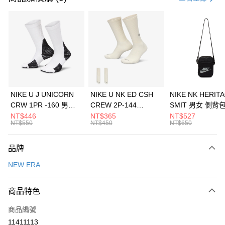
信用卡分期付款
3 期 0 利率 每期
NT$593
21家銀行
合作金庫商業銀行
第一商業銀行
LINE Pay
華南商業銀行
彰化商業銀行
Apple Pay
上海商業儲蓄銀行
台北富邦商業銀行
國泰世華商業銀行
兆豐國際商業銀行
悠遊付
臺灣中小企業銀行
台中商業銀行
NIKE U J UNICORN
NIKE U NK ED CSH
NIKE NK HERIT
匯豐（台灣）商業銀行
華泰商業銀行
CRW 1PR -160 男女
CREW 2P-144
SMIT 男女 側背
全盈+PAY
聯邦商業銀行
遠東國際商業銀行
中統襪 FZ3393100
EMBRDY 男女 短統襪
BA5871010
NT$446
NT$365
NT$527
元大商業銀行
永豐商業銀行
NT$550
NT$450
NT$650
AFTEE先享後付
FZ3073133
玉山商業銀行
星展（台灣）商業銀行
相關說明
台新國際商業銀行
中國信託商業銀行
品牌
【關於「AFTEE先享後付」】
台灣樂天信用卡公司
AFTEE先享後付是「在收到商品之後才付款」的支付方式。 讓您購物簡單
運送方式
NEW ERA
便利好安心！
１．簡單：不需註冊會員、不需綁卡、不需儲值。
7-11取貨(快速到店)
２．便利：只要手機號碼，簡訊認證，即可結帳。
商品特色
每筆NT$100，滿NT$1,500(含以上)免運費
３．安心：先確認商品／服務後，再付款。
商品編號
宅配
【「AFTEE先享後付」結帳流程】
１．於結帳方式選擇「AFTEE先享後付」後，將跳轉至「AFTEE先享後付」
11411113
每筆NT$100，滿NT$1,500(含以上)免運費