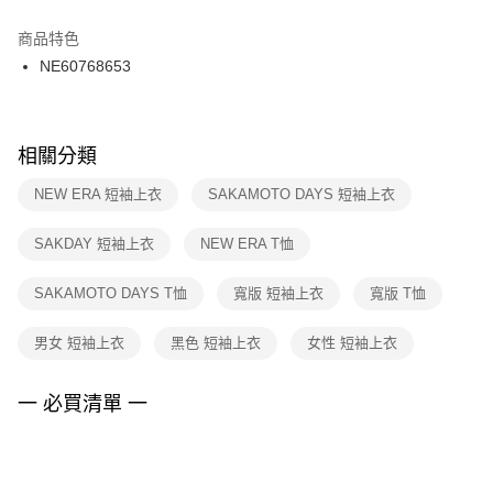
結帳頁面，進行簡訊認證並確認金額後，即可完成結帳。
２．訂單成立數日內，您將收到繳費通知簡訊。
商品特色
付款後門市自取
３．收到繳費通知簡訊後14天內，點擊此簡訊中的連結，可透過四大超商／
NE60768653
每筆NT$100，滿NT$1,500(含以上)免運費
ATM／網路銀行／等多元方式進行付款，方視為交易完成。
※ 請注意：結帳手續完成當下不需立刻繳費，但若您需要取消訂單，請聯絡
購買商品的店家。未經商家同意取消之訂單仍視為有效，需透過AFTEE先享
後付繳納相關費用。
※ 交易是否成功請以「AFTEE先享後付 」之結帳頁面顯示為準，若有關於
相關分類
是否繳費成功／繳費後需取消欲退款等相關疑問，請聯繫「AFTEE先享後付
客戶支援中心」
https://netprotections.freshdesk.com/support/home
NEW ERA 短袖上衣
SAKAMOTO DAYS 短袖上衣
【注意事項】
SAKDAY 短袖上衣
NEW ERA T恤
１．透過由恩沛科技股份有限公司提供之「AFTEE先享後付」服務完成之交
易，需依本服務之必要範圍內提供個人資料，並將交易相關給付款項請求債
權轉讓予恩沛科技股份有限公司。
SAKAMOTO DAYS T恤
寬版 短袖上衣
寬版 T恤
２．關於個人資料處理事宜，請瀏覽以下網址：
https://aftee.tw/terms/#terms3
男女 短袖上衣
黑色 短袖上衣
女性 短袖上衣
３．未成年的使用者請事先徵得法定代理人或監護人之同意方可使用
「AFTEE先享後付」，若未經同意申辦者引起之損失，本公司不負相關責
任。
一 必買清單 一
４．使用「AFTEE先享後付」時，將依據個別帳號之用戶狀況，依本公司即
時審查核予不同之上限額度；若仍有額度不足之情形，本公司將視審查結果
請求用戶進行身份認證。
５．嚴禁一人註冊多個帳號或使用他人資訊註冊。若發現惡意使用之情形，
恩沛科技股份有限公司將有權停止該用戶之使用額度並採取法律行動。