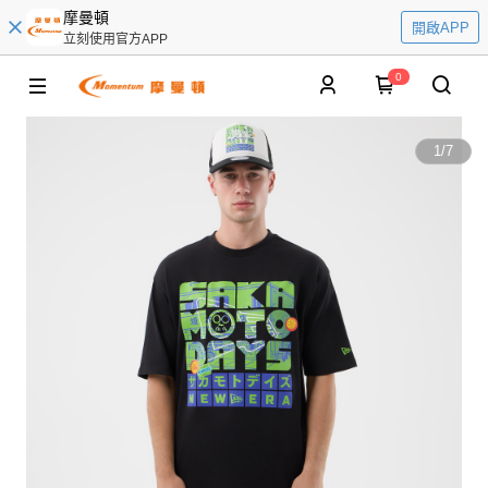
摩曼頓
開啟APP
立刻使用官方APP
0
1
/
7