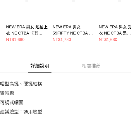
NEW ERA 男女 短袖上
NEW ERA 男女
NEW ERA 男女
衣 NE CTBA 卡其
59FIFTY NE CTBA 黑/
衣 NE CTBA 黑
NE14517775
皇家藍 NE14519836
NE14517777
NT$1,680
NT$1,780
NT$1,680
詳細說明
相關推薦
帽型高挺、硬挺結構
彎帽檐
可調式帽圍
建議臉型：通用臉型