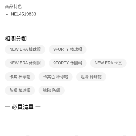
２．訂單成立數日內，您將收到繳費通知簡訊。
商品特色
付款後門市自取
３．收到繳費通知簡訊後14天內，點擊此簡訊中的連結，可透過四大超商／
NE14519833
每筆NT$100，滿NT$1,500(含以上)免運費
ATM／網路銀行／等多元方式進行付款，方視為交易完成。
※ 請注意：結帳手續完成當下不需立刻繳費，但若您需要取消訂單，請聯絡
購買商品的店家。未經商家同意取消之訂單仍視為有效，需透過AFTEE先享
後付繳納相關費用。
※ 交易是否成功請以「AFTEE先享後付 」之結帳頁面顯示為準，若有關於
相關分類
是否繳費成功／繳費後需取消欲退款等相關疑問，請聯繫「AFTEE先享後付
客戶支援中心」
https://netprotections.freshdesk.com/support/home
NEW ERA 棒球帽
9FORTY 棒球帽
【注意事項】
NEW ERA 休閒帽
9FORTY 休閒帽
NEW ERA 卡其
１．透過由恩沛科技股份有限公司提供之「AFTEE先享後付」服務完成之交
易，需依本服務之必要範圍內提供個人資料，並將交易相關給付款項請求債
權轉讓予恩沛科技股份有限公司。
卡其 棒球帽
卡其色 棒球帽
遮陽 棒球帽
２．關於個人資料處理事宜，請瀏覽以下網址：
https://aftee.tw/terms/#terms3
防曬 棒球帽
遮陽 防曬
３．未成年的使用者請事先徵得法定代理人或監護人之同意方可使用
「AFTEE先享後付」，若未經同意申辦者引起之損失，本公司不負相關責
任。
一 必買清單 一
４．使用「AFTEE先享後付」時，將依據個別帳號之用戶狀況，依本公司即
時審查核予不同之上限額度；若仍有額度不足之情形，本公司將視審查結果
請求用戶進行身份認證。
５．嚴禁一人註冊多個帳號或使用他人資訊註冊。若發現惡意使用之情形，
恩沛科技股份有限公司將有權停止該用戶之使用額度並採取法律行動。