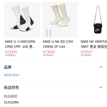
信用卡分期付款
3 期 0 利率 每期
NT$493
21家銀行
合作金庫商業銀行
第一商業銀行
LINE Pay
華南商業銀行
彰化商業銀行
Apple Pay
上海商業儲蓄銀行
台北富邦商業銀行
國泰世華商業銀行
兆豐國際商業銀行
悠遊付
臺灣中小企業銀行
台中商業銀行
NIKE U J UNICORN
NIKE U NK ED CSH
NIKE NK HERIT
匯豐（台灣）商業銀行
華泰商業銀行
CRW 1PR -160 男女
CREW 2P-144
SMIT 男女 側背
全盈+PAY
聯邦商業銀行
遠東國際商業銀行
中統襪 FZ3393100
EMBRDY 男女 短統襪
BA5871010
NT$446
NT$365
NT$527
元大商業銀行
永豐商業銀行
NT$550
NT$450
NT$650
AFTEE先享後付
FZ3073133
玉山商業銀行
星展（台灣）商業銀行
相關說明
台新國際商業銀行
中國信託商業銀行
品牌
【關於「AFTEE先享後付」】
台灣樂天信用卡公司
AFTEE先享後付是「在收到商品之後才付款」的支付方式。 讓您購物簡單
運送方式
NEW ERA
便利好安心！
１．簡單：不需註冊會員、不需綁卡、不需儲值。
7-11取貨(快速到店)
２．便利：只要手機號碼，簡訊認證，即可結帳。
商品特色
每筆NT$100，滿NT$1,500(含以上)免運費
３．安心：先確認商品／服務後，再付款。
商品編號
宅配
【「AFTEE先享後付」結帳流程】
１．於結帳方式選擇「AFTEE先享後付」後，將跳轉至「AFTEE先享後付」
11411066
每筆NT$100，滿NT$1,500(含以上)免運費
結帳頁面，進行簡訊認證並確認金額後，即可完成結帳。