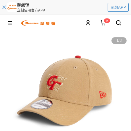
摩曼頓
開啟APP
立刻使用官方APP
0
1
/
3