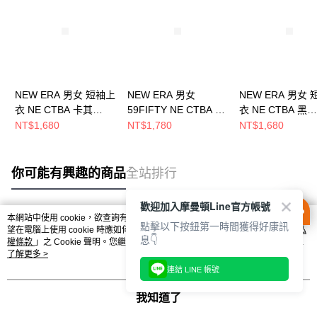
NEW ERA 男女 短袖上
NEW ERA 男女
NEW ERA 男女
衣 NE CTBA 卡其
59FIFTY NE CTBA 黑/
衣 NE CTBA 黑
NE14517775
皇家藍 NE14519836
NE14517777
NT$1,680
NT$1,780
NT$1,680
你可能有興趣的商品
全站排行
歡迎加入摩曼頓Line官方帳號
本網站中使用 cookie，欲查詢有關本網站使用 cookie 方式之詳情，及若您不希
點擊以下按鈕第一時間獲得好康訊
熱門標籤
望在電腦上使用 cookie 時應如何變更電腦的 cookie 設定，請參閱本網站「
隱私
息👇
權條款
」之 Cookie 聲明。您繼續使用本網站即表示您同意本公司得按本網站使
用條款之 Cookie 聲明使用 cookie。
了解更多 >
連結 LINE 帳號
我知道了