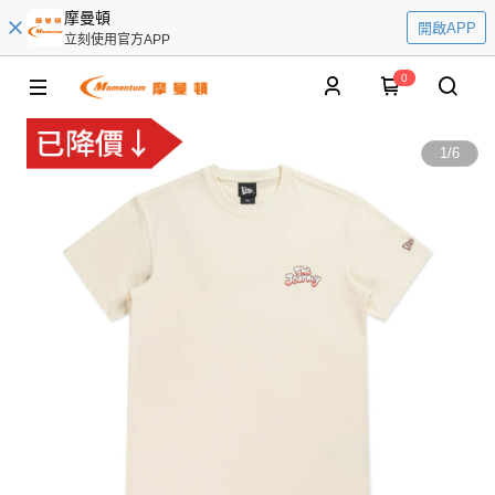
摩曼頓
開啟APP
立刻使用官方APP
0
1
/
6