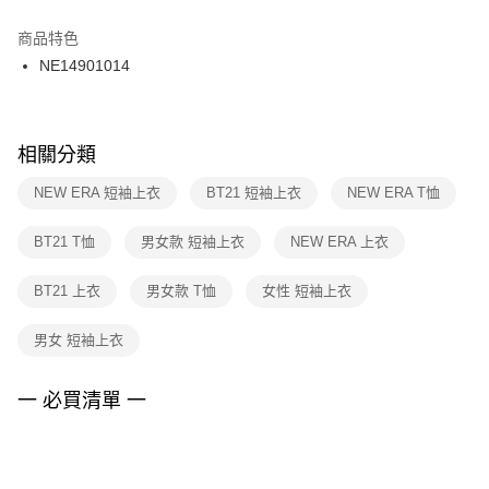
結帳頁面，進行簡訊認證並確認金額後，即可完成結帳。
２．訂單成立數日內，您將收到繳費通知簡訊。
商品特色
付款後門市自取
３．收到繳費通知簡訊後14天內，點擊此簡訊中的連結，可透過四大超商／
NE14901014
每筆NT$100，滿NT$1,500(含以上)免運費
ATM／網路銀行／等多元方式進行付款，方視為交易完成。
※ 請注意：結帳手續完成當下不需立刻繳費，但若您需要取消訂單，請聯絡
購買商品的店家。未經商家同意取消之訂單仍視為有效，需透過AFTEE先享
後付繳納相關費用。
※ 交易是否成功請以「AFTEE先享後付 」之結帳頁面顯示為準，若有關於
相關分類
是否繳費成功／繳費後需取消欲退款等相關疑問，請聯繫「AFTEE先享後付
客戶支援中心」
https://netprotections.freshdesk.com/support/home
NEW ERA 短袖上衣
BT21 短袖上衣
NEW ERA T恤
【注意事項】
BT21 T恤
男女款 短袖上衣
NEW ERA 上衣
１．透過由恩沛科技股份有限公司提供之「AFTEE先享後付」服務完成之交
易，需依本服務之必要範圍內提供個人資料，並將交易相關給付款項請求債
權轉讓予恩沛科技股份有限公司。
BT21 上衣
男女款 T恤
女性 短袖上衣
２．關於個人資料處理事宜，請瀏覽以下網址：
https://aftee.tw/terms/#terms3
男女 短袖上衣
３．未成年的使用者請事先徵得法定代理人或監護人之同意方可使用
「AFTEE先享後付」，若未經同意申辦者引起之損失，本公司不負相關責
任。
一 必買清單 一
４．使用「AFTEE先享後付」時，將依據個別帳號之用戶狀況，依本公司即
時審查核予不同之上限額度；若仍有額度不足之情形，本公司將視審查結果
請求用戶進行身份認證。
５．嚴禁一人註冊多個帳號或使用他人資訊註冊。若發現惡意使用之情形，
恩沛科技股份有限公司將有權停止該用戶之使用額度並採取法律行動。