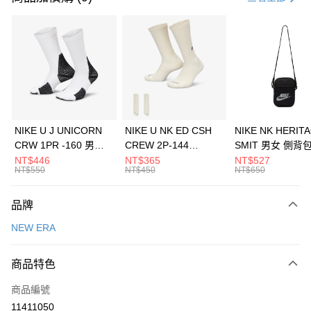
信用卡分期付款
3 期 0 利率 每期
NT$560
21家銀行
合作金庫商業銀行
第一商業銀行
LINE Pay
華南商業銀行
彰化商業銀行
Apple Pay
上海商業儲蓄銀行
台北富邦商業銀行
國泰世華商業銀行
兆豐國際商業銀行
悠遊付
臺灣中小企業銀行
台中商業銀行
NIKE U J UNICORN
NIKE U NK ED CSH
NIKE NK HERIT
匯豐（台灣）商業銀行
華泰商業銀行
CRW 1PR -160 男女
CREW 2P-144
SMIT 男女 側背
全盈+PAY
聯邦商業銀行
遠東國際商業銀行
中統襪 FZ3393100
EMBRDY 男女 短統襪
BA5871010
NT$446
NT$365
NT$527
元大商業銀行
永豐商業銀行
NT$550
NT$450
NT$650
AFTEE先享後付
FZ3073133
玉山商業銀行
星展（台灣）商業銀行
相關說明
台新國際商業銀行
中國信託商業銀行
品牌
【關於「AFTEE先享後付」】
台灣樂天信用卡公司
AFTEE先享後付是「在收到商品之後才付款」的支付方式。 讓您購物簡單
運送方式
NEW ERA
便利好安心！
１．簡單：不需註冊會員、不需綁卡、不需儲值。
7-11取貨(快速到店)
２．便利：只要手機號碼，簡訊認證，即可結帳。
商品特色
每筆NT$100，滿NT$1,500(含以上)免運費
３．安心：先確認商品／服務後，再付款。
商品編號
宅配
【「AFTEE先享後付」結帳流程】
１．於結帳方式選擇「AFTEE先享後付」後，將跳轉至「AFTEE先享後付」
11411050
每筆NT$100，滿NT$1,500(含以上)免運費