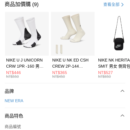
信用卡一次付款
商品加價購 (9)
查看全部
信用卡分期付款
3 期 0 利率 每期
NT$560
21家銀行
合作金庫商業銀行
第一商業銀行
LINE Pay
華南商業銀行
彰化商業銀行
Apple Pay
上海商業儲蓄銀行
台北富邦商業銀行
國泰世華商業銀行
兆豐國際商業銀行
悠遊付
臺灣中小企業銀行
台中商業銀行
NIKE U J UNICORN
NIKE U NK ED CSH
NIKE NK HERIT
匯豐（台灣）商業銀行
華泰商業銀行
CRW 1PR -160 男女
CREW 2P-144
SMIT 男女 側背
全盈+PAY
聯邦商業銀行
遠東國際商業銀行
中統襪 FZ3393100
EMBRDY 男女 短統襪
BA5871010
NT$446
NT$365
NT$527
元大商業銀行
永豐商業銀行
NT$550
NT$450
NT$650
AFTEE先享後付
FZ3073133
玉山商業銀行
星展（台灣）商業銀行
相關說明
台新國際商業銀行
中國信託商業銀行
品牌
【關於「AFTEE先享後付」】
台灣樂天信用卡公司
AFTEE先享後付是「在收到商品之後才付款」的支付方式。 讓您購物簡單
運送方式
NEW ERA
便利好安心！
１．簡單：不需註冊會員、不需綁卡、不需儲值。
7-11取貨(快速到店)
２．便利：只要手機號碼，簡訊認證，即可結帳。
商品特色
每筆NT$100，滿NT$1,500(含以上)免運費
３．安心：先確認商品／服務後，再付款。
商品編號
宅配
【「AFTEE先享後付」結帳流程】