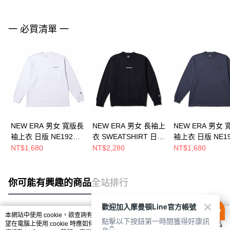
一 必買清單 一
NEW ERA 男女 寬版長
NEW ERA 男女 長袖上
NEW ERA 男女
袖上衣 日版 NE1920
衣 SWEATSHIRT 日版
袖上衣 日版 NE19
白 NE14735118
NE1920 黑
深灰 NE1473511
NT$1,680
NT$2,280
NT$1,680
NE14735055
你可能有興趣的商品
全站排行
歡迎加入摩曼頓Line官方帳號
本網站中使用 cookie，欲查詢有關本網站使用 cookie 方式之詳情，及若您不希
點擊以下按鈕第一時間獲得好康訊
熱門標籤
望在電腦上使用 cookie 時應如何變更電腦的 cookie 設定，請參閱本網站「
隱私