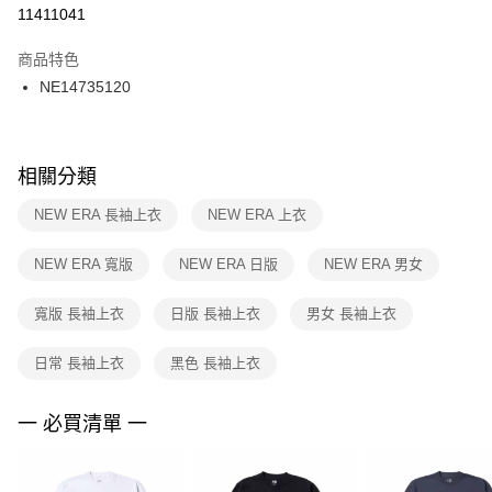
１．於結帳方式選擇「AFTEE先享後付」後，將跳轉至「AFTEE先享後付」
11411041
每筆NT$100，滿NT$1,500(含以上)免運費
結帳頁面，進行簡訊認證並確認金額後，即可完成結帳。
２．訂單成立數日內，您將收到繳費通知簡訊。
商品特色
付款後門市自取
３．收到繳費通知簡訊後14天內，點擊此簡訊中的連結，可透過四大超商／
NE14735120
每筆NT$100，滿NT$1,500(含以上)免運費
ATM／網路銀行／等多元方式進行付款，方視為交易完成。
※ 請注意：結帳手續完成當下不需立刻繳費，但若您需要取消訂單，請聯絡
購買商品的店家。未經商家同意取消之訂單仍視為有效，需透過AFTEE先享
後付繳納相關費用。
※ 交易是否成功請以「AFTEE先享後付 」之結帳頁面顯示為準，若有關於
相關分類
是否繳費成功／繳費後需取消欲退款等相關疑問，請聯繫「AFTEE先享後付
客戶支援中心」
https://netprotections.freshdesk.com/support/home
NEW ERA 長袖上衣
NEW ERA 上衣
【注意事項】
NEW ERA 寬版
NEW ERA 日版
NEW ERA 男女
１．透過由恩沛科技股份有限公司提供之「AFTEE先享後付」服務完成之交
易，需依本服務之必要範圍內提供個人資料，並將交易相關給付款項請求債
權轉讓予恩沛科技股份有限公司。
寬版 長袖上衣
日版 長袖上衣
男女 長袖上衣
２．關於個人資料處理事宜，請瀏覽以下網址：
https://aftee.tw/terms/#terms3
日常 長袖上衣
黑色 長袖上衣
３．未成年的使用者請事先徵得法定代理人或監護人之同意方可使用
「AFTEE先享後付」，若未經同意申辦者引起之損失，本公司不負相關責
任。
一 必買清單 一
４．使用「AFTEE先享後付」時，將依據個別帳號之用戶狀況，依本公司即
時審查核予不同之上限額度；若仍有額度不足之情形，本公司將視審查結果
請求用戶進行身份認證。
５．嚴禁一人註冊多個帳號或使用他人資訊註冊。若發現惡意使用之情形，