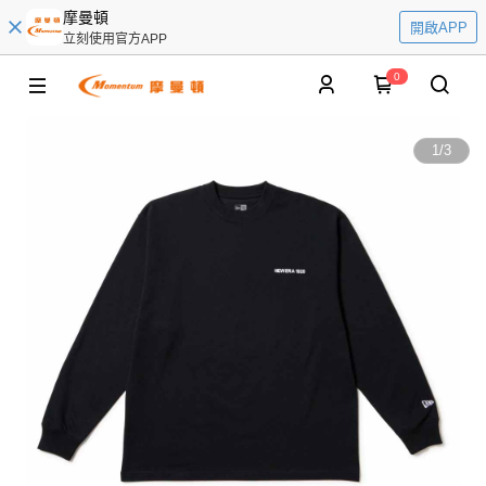
摩曼頓
開啟APP
立刻使用官方APP
0
1
/
3