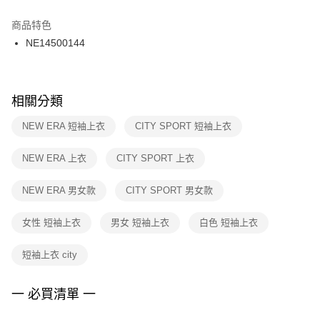
結帳頁面，進行簡訊認證並確認金額後，即可完成結帳。
２．訂單成立數日內，您將收到繳費通知簡訊。
商品特色
付款後門市自取
３．收到繳費通知簡訊後14天內，點擊此簡訊中的連結，可透過四大超商／
NE14500144
每筆NT$100，滿NT$1,500(含以上)免運費
ATM／網路銀行／等多元方式進行付款，方視為交易完成。
※ 請注意：結帳手續完成當下不需立刻繳費，但若您需要取消訂單，請聯絡
購買商品的店家。未經商家同意取消之訂單仍視為有效，需透過AFTEE先享
後付繳納相關費用。
※ 交易是否成功請以「AFTEE先享後付 」之結帳頁面顯示為準，若有關於
相關分類
是否繳費成功／繳費後需取消欲退款等相關疑問，請聯繫「AFTEE先享後付
客戶支援中心」
https://netprotections.freshdesk.com/support/home
NEW ERA 短袖上衣
CITY SPORT 短袖上衣
【注意事項】
NEW ERA 上衣
CITY SPORT 上衣
１．透過由恩沛科技股份有限公司提供之「AFTEE先享後付」服務完成之交
易，需依本服務之必要範圍內提供個人資料，並將交易相關給付款項請求債
權轉讓予恩沛科技股份有限公司。
NEW ERA 男女款
CITY SPORT 男女款
２．關於個人資料處理事宜，請瀏覽以下網址：
https://aftee.tw/terms/#terms3
女性 短袖上衣
男女 短袖上衣
白色 短袖上衣
３．未成年的使用者請事先徵得法定代理人或監護人之同意方可使用
「AFTEE先享後付」，若未經同意申辦者引起之損失，本公司不負相關責
任。
短袖上衣 city
４．使用「AFTEE先享後付」時，將依據個別帳號之用戶狀況，依本公司即
時審查核予不同之上限額度；若仍有額度不足之情形，本公司將視審查結果
請求用戶進行身份認證。
一 必買清單 一
５．嚴禁一人註冊多個帳號或使用他人資訊註冊。若發現惡意使用之情形，
恩沛科技股份有限公司將有權停止該用戶之使用額度並採取法律行動。