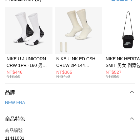
信用卡分期付款
3 期 0 利率 每期
NT$560
21家銀行
合作金庫商業銀行
第一商業銀行
LINE Pay
華南商業銀行
彰化商業銀行
Apple Pay
上海商業儲蓄銀行
台北富邦商業銀行
國泰世華商業銀行
兆豐國際商業銀行
悠遊付
臺灣中小企業銀行
台中商業銀行
NIKE U J UNICORN
NIKE U NK ED CSH
NIKE NK HERIT
匯豐（台灣）商業銀行
華泰商業銀行
CRW 1PR -160 男女
CREW 2P-144
SMIT 男女 側背
全盈+PAY
聯邦商業銀行
遠東國際商業銀行
中統襪 FZ3393100
EMBRDY 男女 短統襪
BA5871010
NT$446
NT$365
NT$527
元大商業銀行
永豐商業銀行
NT$550
NT$450
NT$650
AFTEE先享後付
FZ3073133
玉山商業銀行
星展（台灣）商業銀行
相關說明
台新國際商業銀行
中國信託商業銀行
品牌
【關於「AFTEE先享後付」】
台灣樂天信用卡公司
AFTEE先享後付是「在收到商品之後才付款」的支付方式。 讓您購物簡單
運送方式
NEW ERA
便利好安心！
１．簡單：不需註冊會員、不需綁卡、不需儲值。
7-11取貨(快速到店)
２．便利：只要手機號碼，簡訊認證，即可結帳。
商品特色
每筆NT$100，滿NT$1,500(含以上)免運費
３．安心：先確認商品／服務後，再付款。
商品編號
宅配
【「AFTEE先享後付」結帳流程】
１．於結帳方式選擇「AFTEE先享後付」後，將跳轉至「AFTEE先享後付」
11411031
每筆NT$100，滿NT$1,500(含以上)免運費