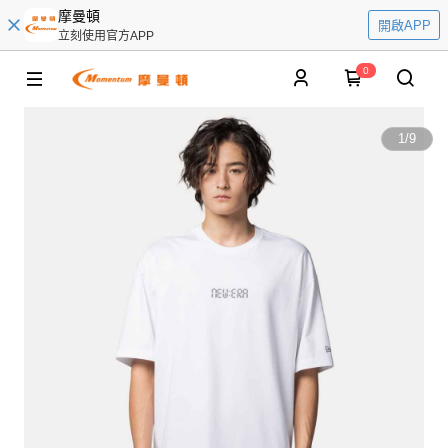
摩曼頓
開啟APP
立刻使用官方APP
0
1
/
9