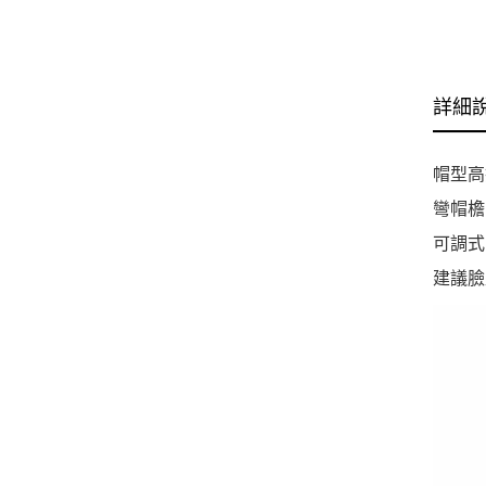
詳細
帽型高
彎帽檐
可調式
建議臉