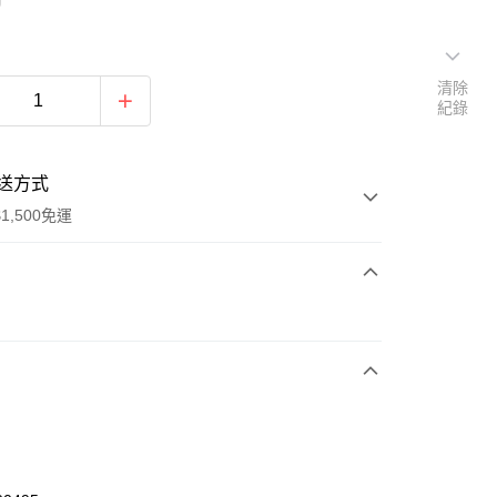
清除
紀錄
送方式
1,500免運
次付款
期付款
0 利率 每期
NT$493
21家銀行
庫商業銀行
第一商業銀行
業銀行
彰化商業銀行
業儲蓄銀行
台北富邦商業銀行
華商業銀行
兆豐國際商業銀行