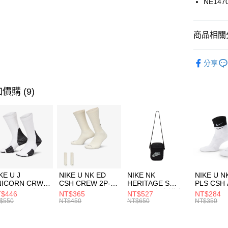
NE147
悠遊付
臺灣中
匯豐（
全盈+PAY
聯邦商
商品相關分
元大商
AFTEE先
玉山商
品牌
NE
相關說明
分享
台新國
【關於「A
運動配件
台灣樂
AFTEE
便利好安
運動類型
運送方式
價購 (9)
１．簡單
２．便利
7-11取貨
３．安心
每筆NT$1
【「AFT
宅配
１．於結帳
付」結帳
每筆NT$1
２．訂單
３．收到繳
付款後門
KE U J
NIKE U NK ED
NIKE NK
NIKE U N
／ATM／
NICORN CRW
CSH CREW 2P-
HERITAGE S
PLS CSH 
每筆NT$1
※ 請注意
R -160 男女 中
144 EMBRDY 男
SMIT 男女 側背包
144 DBL
$446
NT$365
NT$527
NT$284
絡購買商品
襪 FZ3393100
女 短統襪
BA5871010
襪 DH405
$550
NT$450
NT$650
NT$350
先享後付
FZ3073133
※ 交易是
是否繳費成