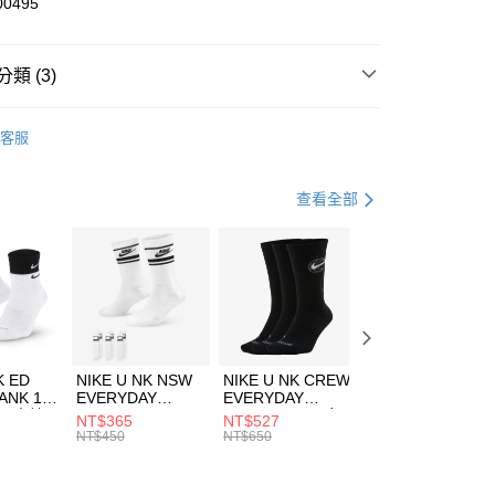
00495
小企業銀行
台中商業銀行
台灣）商業銀行
華泰商業銀行
業銀行
遠東國際商業銀行
類 (3)
業銀行
永豐商業銀行
享後付
業銀行
星展（台灣）商業銀行
W ERA
客服
際商業銀行
中國信託商業銀行
FTEE先享後付」】
帽款
休閒帽
天信用卡公司
先享後付是「在收到商品之後才付款」的支付方式。 讓您購物簡單
心！
休閒戶外
配件
查看全部
：不需註冊會員、不需綁卡、不需儲值。
：只要手機號碼，簡訊認證，即可結帳。
(快速到店)
：先確認商品／服務後，再付款。
00，滿NT$1,500(含以上)免運費
EE先享後付」結帳流程】
方式選擇「AFTEE先享後付」後，將跳轉至「AFTEE先享後
頁面，進行簡訊認證並確認金額後，即可完成結帳。
00，滿NT$1,500(含以上)免運費
成立數日內，您將收到繳費通知簡訊。
費通知簡訊後14天內，點擊此簡訊中的連結，可透過四大超商
市自取
K ED
NIKE U NK NSW
NIKE U NK CREW
NIKE U NK
網路銀行／等多元方式進行付款，方視為交易完成。
ANK 1P
EVERYDAY
EVERYDAY
EVERYDAY LTW
00，滿NT$1,500(含以上)免運費
：結帳手續完成當下不需立刻繳費，但若您需要取消訂單，請聯
 男 中統
ESSENTIAL CR
BBALL 3PR 男女
ANKLE 3PR 男女
NT$365
NT$527
NT$365
的店家。未經商家同意取消之訂單仍視為有效，需透過AFTEE
8104
男女 短統襪
長統襪
踝襪 SX7677010
NT$450
NT$650
NT$450
繳納相關費用。
DX5089103
DA2123010
否成功請以「AFTEE先享後付 」之結帳頁面顯示為準，若有關於
功／繳費後需取消欲退款等相關疑問，請聯繫「AFTEE先享後