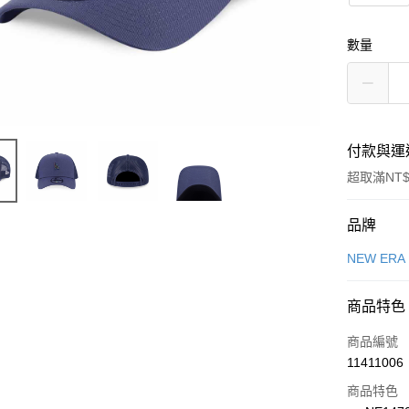
數量
付款與運
超取滿NT$
付款方式
品牌
信用卡一
NEW ERA
信用卡分
商品特色
3 期 
商品編號
合作金
LINE Pay
11411006
華南商
Apple Pay
上海商
商品特色
國泰世