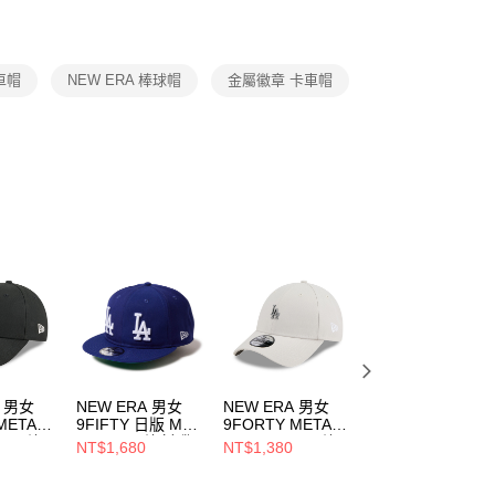
援中心」
https://netprotections.freshdesk.com/support/home
項】
恩沛科技股份有限公司提供之「AFTEE先享後付」服務完成之
車帽
NEW ERA 棒球帽
金屬徽章 卡車帽
依本服務之必要範圍內提供個人資料，並將交易相關給付款項請
讓予恩沛科技股份有限公司。
個人資料處理事宜，請瀏覽以下網址：
ee.tw/terms/#terms3
年的使用者請事先徵得法定代理人或監護人之同意方可使用
E先享後付」，若未經同意申辦者引起之損失，本公司不負相關責
AFTEE先享後付」時，將依據個別帳號之用戶狀況，依本公司
核予不同之上限額度；若仍有額度不足之情形，本公司將視審查
用戶進行身份認證。
一人註冊多個帳號或使用他人資訊註冊。若發現惡意使用之情
科技股份有限公司將有權停止該用戶之使用額度並採取法律行
A 男女
NEW ERA 男女
NEW ERA 男女
NEW ERA 男女
METAL
9FIFTY 日版 MLB
9FORTY METAL
9FORTY AF 卡車
S26 洛
W LOGO 洛杉磯
BADGE SS26 洛
帽 MLB METAL
NT$1,680
NT$1,380
NT$962
黑
道奇 皇家藍
杉磯道奇 復古石灰
BADGE FW25 紐
NT$1,480
158
NE14737370
NE14889155
約洋基 海豚灰
NE14700494