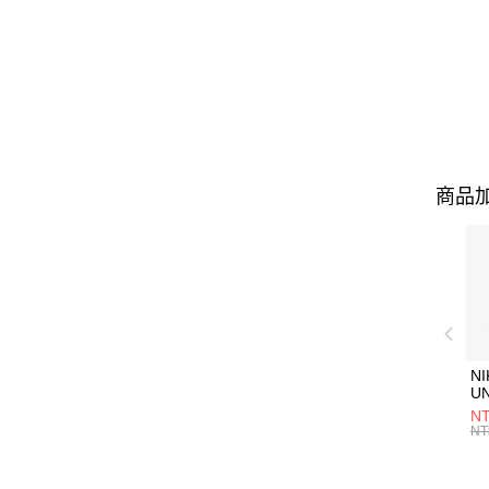
商品加
NI
U
1P
NT
統
NT