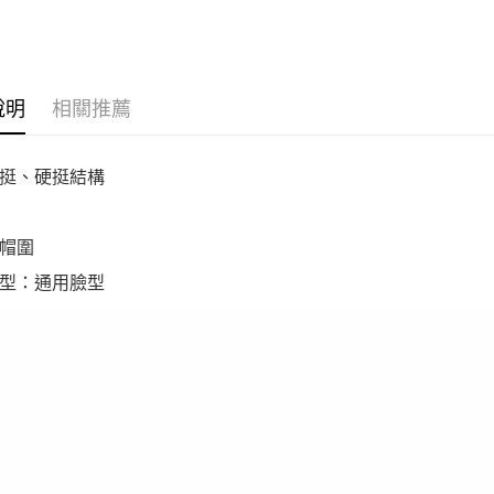
說明
相關推薦
挺、硬挺結構
帽圍
型：通用臉型