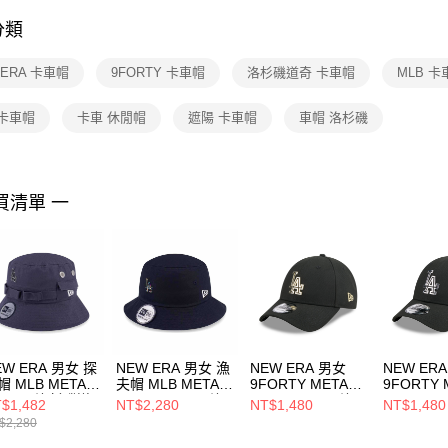
付客戶支
分類
【注意事
１．透過由
 ERA 卡車帽
9FORTY 卡車帽
洛杉磯道奇 卡車帽
MLB 卡
交易，需
求債權轉
２．關於
 卡車帽
卡車 休閒帽
遮陽 卡車帽
車帽 洛杉磯
https://aft
３．未成
「AFTE
任。
買清單 一
４．使用「
即時審查
結果請求
５．嚴禁
形，恩沛
動。
EW ERA 男女 探
NEW ERA 男女 漁
NEW ERA 男女
NEW ER
帽 MLB METAL
夫帽 MLB METAL
9FORTY METAL
9FORTY 
ADGE 洛杉磯道
BADGE FW25 洛
BADGE SS26 洛
BADGE S
$1,482
NT$2,280
NT$1,480
NT$1,480
 石墨
杉磯道奇 黑
杉磯道奇 黑
杉磯道奇 
$2,280
14499874
NE14700443
NE14889159
NE14889