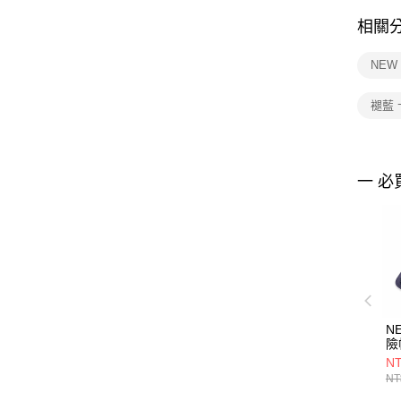
相關
NEW
褪藍
一 必
N
險
B
NT
奇
NT
NE