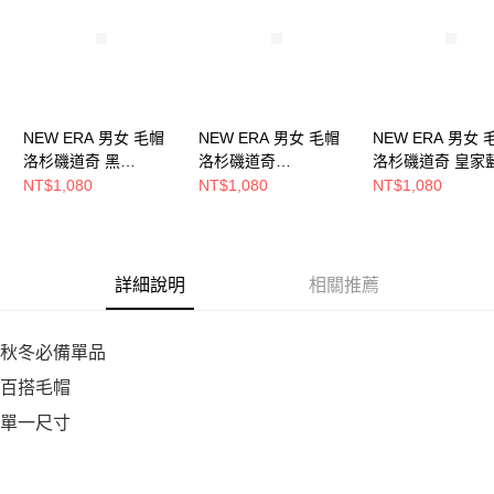
恩沛科技股份有限公司將有權停止該用戶之使用額度並採取法律行動。
NEW ERA 男女 毛帽
NEW ERA 男女 毛帽
NEW ERA 男女 
洛杉磯道奇 黑
洛杉磯道奇
洛杉磯道奇 皇家
NE70730186
NE70730187
NE70730206
NT$1,080
NT$1,080
NT$1,080
詳細說明
相關推薦
秋冬必備單品
百搭毛帽
單一尺寸