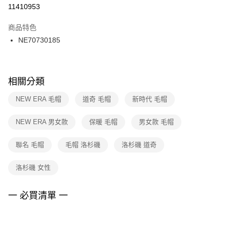
１．於結帳方式選擇「AFTEE先享後付」後，將跳轉至「AFTEE先享後付」
11410953
每筆NT$100，滿NT$1,500(含以上)免運費
結帳頁面，進行簡訊認證並確認金額後，即可完成結帳。
２．訂單成立數日內，您將收到繳費通知簡訊。
商品特色
付款後門市自取
３．收到繳費通知簡訊後14天內，點擊此簡訊中的連結，可透過四大超商／
NE70730185
每筆NT$100，滿NT$1,500(含以上)免運費
ATM／網路銀行／等多元方式進行付款，方視為交易完成。
※ 請注意：結帳手續完成當下不需立刻繳費，但若您需要取消訂單，請聯絡
購買商品的店家。未經商家同意取消之訂單仍視為有效，需透過AFTEE先享
後付繳納相關費用。
※ 交易是否成功請以「AFTEE先享後付 」之結帳頁面顯示為準，若有關於
相關分類
是否繳費成功／繳費後需取消欲退款等相關疑問，請聯繫「AFTEE先享後付
客戶支援中心」
https://netprotections.freshdesk.com/support/home
NEW ERA 毛帽
道奇 毛帽
新時代 毛帽
【注意事項】
NEW ERA 男女款
保暖 毛帽
男女款 毛帽
１．透過由恩沛科技股份有限公司提供之「AFTEE先享後付」服務完成之交
易，需依本服務之必要範圍內提供個人資料，並將交易相關給付款項請求債
權轉讓予恩沛科技股份有限公司。
聯名 毛帽
毛帽 洛杉磯
洛杉磯 道奇
２．關於個人資料處理事宜，請瀏覽以下網址：
https://aftee.tw/terms/#terms3
洛杉磯 女性
３．未成年的使用者請事先徵得法定代理人或監護人之同意方可使用
「AFTEE先享後付」，若未經同意申辦者引起之損失，本公司不負相關責
任。
一 必買清單 一
４．使用「AFTEE先享後付」時，將依據個別帳號之用戶狀況，依本公司即
時審查核予不同之上限額度；若仍有額度不足之情形，本公司將視審查結果
請求用戶進行身份認證。
５．嚴禁一人註冊多個帳號或使用他人資訊註冊。若發現惡意使用之情形，