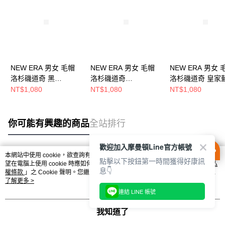
NEW ERA 男女 毛帽
NEW ERA 男女 毛帽
NEW ERA 男女 
洛杉磯道奇 黑
洛杉磯道奇
洛杉磯道奇 皇家
NE70730186
NE70730187
NE70730206
NT$1,080
NT$1,080
NT$1,080
你可能有興趣的商品
全站排行
歡迎加入摩曼頓Line官方帳號
本網站中使用 cookie，欲查詢有關本網站使用 cookie 方式之詳情，及若您不希
點擊以下按鈕第一時間獲得好康訊
熱門標籤
望在電腦上使用 cookie 時應如何變更電腦的 cookie 設定，請參閱本網站「
隱私
息👇
權條款
」之 Cookie 聲明。您繼續使用本網站即表示您同意本公司得按本網站使
用條款之 Cookie 聲明使用 cookie。
了解更多 >
連結 LINE 帳號
我知道了