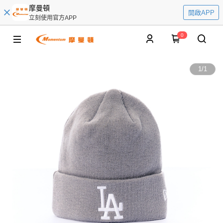
摩曼頓
開啟APP
立刻使用官方APP
0
1
/
1