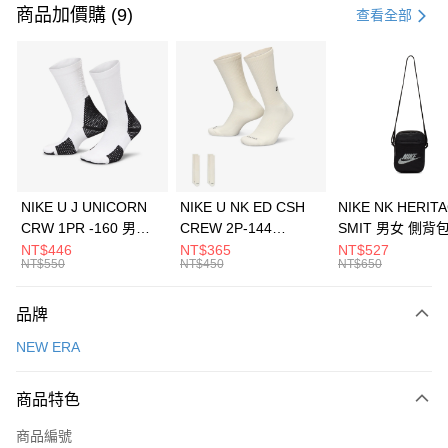
信用卡一次付款
商品加價購 (9)
查看全部
信用卡分期付款
3 期 0 利率 每期
NT$360
21家銀行
合作金庫商業銀行
第一商業銀行
LINE Pay
華南商業銀行
彰化商業銀行
Apple Pay
上海商業儲蓄銀行
台北富邦商業銀行
國泰世華商業銀行
兆豐國際商業銀行
悠遊付
臺灣中小企業銀行
台中商業銀行
NIKE U J UNICORN
NIKE U NK ED CSH
NIKE NK HERIT
匯豐（台灣）商業銀行
華泰商業銀行
CRW 1PR -160 男女
CREW 2P-144
SMIT 男女 側背
全盈+PAY
聯邦商業銀行
遠東國際商業銀行
中統襪 FZ3393100
EMBRDY 男女 短統襪
BA5871010
NT$446
NT$365
NT$527
元大商業銀行
永豐商業銀行
NT$550
NT$450
NT$650
AFTEE先享後付
FZ3073133
玉山商業銀行
星展（台灣）商業銀行
相關說明
台新國際商業銀行
中國信託商業銀行
品牌
【關於「AFTEE先享後付」】
台灣樂天信用卡公司
AFTEE先享後付是「在收到商品之後才付款」的支付方式。 讓您購物簡單
運送方式
NEW ERA
便利好安心！
１．簡單：不需註冊會員、不需綁卡、不需儲值。
7-11取貨(快速到店)
２．便利：只要手機號碼，簡訊認證，即可結帳。
商品特色
每筆NT$100，滿NT$1,500(含以上)免運費
３．安心：先確認商品／服務後，再付款。
商品編號
宅配
【「AFTEE先享後付」結帳流程】