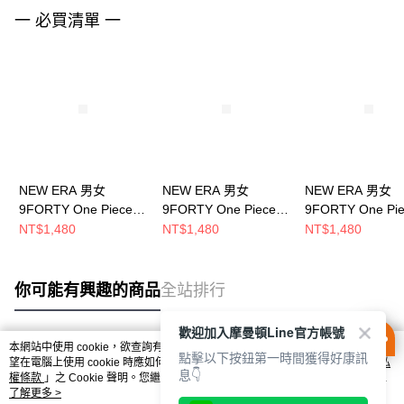
一 必買清單 一
NEW ERA 男女
NEW ERA 男女
NEW ERA 男女
9FORTY One Piece
9FORTY One Piece
9FORTY One Pi
航海王 香吉士 黑
航海王 娜美 石灰
航海王 巴其 海軍
NT$1,480
NT$1,480
NT$1,480
NE60833579
NE60833575
NE60833582
你可能有興趣的商品
全站排行
歡迎加入摩曼頓Line官方帳號
本網站中使用 cookie，欲查詢有關本網站使用 cookie 方式之詳情，及若您不希
點擊以下按鈕第一時間獲得好康訊
熱門標籤
望在電腦上使用 cookie 時應如何變更電腦的 cookie 設定，請參閱本網站「
隱私
息👇
權條款
」之 Cookie 聲明。您繼續使用本網站即表示您同意本公司得按本網站使
用條款之 Cookie 聲明使用 cookie。
了解更多 >