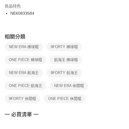
２．訂單成立數日內，您將收到繳費通知簡訊。
商品特色
付款後門市自取
３．收到繳費通知簡訊後14天內，點擊此簡訊中的連結，可透過四大超商／
NE60833584
每筆NT$100，滿NT$1,500(含以上)免運費
ATM／網路銀行／等多元方式進行付款，方視為交易完成。
※ 請注意：結帳手續完成當下不需立刻繳費，但若您需要取消訂單，請聯絡
購買商品的店家。未經商家同意取消之訂單仍視為有效，需透過AFTEE先享
後付繳納相關費用。
※ 交易是否成功請以「AFTEE先享後付 」之結帳頁面顯示為準，若有關於
相關分類
是否繳費成功／繳費後需取消欲退款等相關疑問，請聯繫「AFTEE先享後付
客戶支援中心」
https://netprotections.freshdesk.com/support/home
NEW ERA 棒球帽
9FORTY 棒球帽
【注意事項】
ONE PIECE 棒球帽
航海王 棒球帽
１．透過由恩沛科技股份有限公司提供之「AFTEE先享後付」服務完成之交
易，需依本服務之必要範圍內提供個人資料，並將交易相關給付款項請求債
權轉讓予恩沛科技股份有限公司。
NEW ERA 航海王
9FORTY 航海王
２．關於個人資料處理事宜，請瀏覽以下網址：
https://aftee.tw/terms/#terms3
ONE PIECE 航海王
NEW ERA 休閒帽
３．未成年的使用者請事先徵得法定代理人或監護人之同意方可使用
「AFTEE先享後付」，若未經同意申辦者引起之損失，本公司不負相關責
任。
9FORTY 休閒帽
ONE PIECE 休閒帽
４．使用「AFTEE先享後付」時，將依據個別帳號之用戶狀況，依本公司即
時審查核予不同之上限額度；若仍有額度不足之情形，本公司將視審查結果
請求用戶進行身份認證。
一 必買清單 一
５．嚴禁一人註冊多個帳號或使用他人資訊註冊。若發現惡意使用之情形，
恩沛科技股份有限公司將有權停止該用戶之使用額度並採取法律行動。