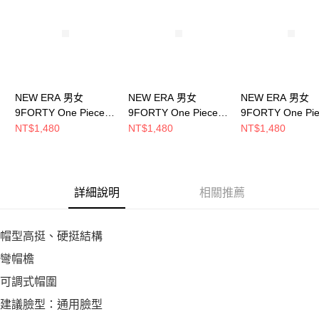
NEW ERA 男女
NEW ERA 男女
NEW ERA 男女
9FORTY One Piece
9FORTY One Piece
9FORTY One Pi
航海王 香吉士 黑
航海王 娜美 石灰
航海王 巴其 海軍
NT$1,480
NT$1,480
NT$1,480
NE60833579
NE60833575
NE60833582
詳細說明
相關推薦
帽型高挺、硬挺結構
彎帽檐
可調式帽圍
建議臉型：通用臉型