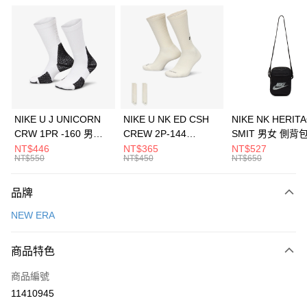
信用卡分期付款
3 期 0 利率 每期
NT$493
21家銀行
合作金庫商業銀行
第一商業銀行
LINE Pay
華南商業銀行
彰化商業銀行
Apple Pay
上海商業儲蓄銀行
台北富邦商業銀行
國泰世華商業銀行
兆豐國際商業銀行
悠遊付
臺灣中小企業銀行
台中商業銀行
NIKE U J UNICORN
NIKE U NK ED CSH
NIKE NK HERIT
匯豐（台灣）商業銀行
華泰商業銀行
CRW 1PR -160 男女
CREW 2P-144
SMIT 男女 側背
全盈+PAY
聯邦商業銀行
遠東國際商業銀行
中統襪 FZ3393100
EMBRDY 男女 短統襪
BA5871010
NT$446
NT$365
NT$527
元大商業銀行
永豐商業銀行
NT$550
NT$450
NT$650
AFTEE先享後付
FZ3073133
玉山商業銀行
星展（台灣）商業銀行
相關說明
台新國際商業銀行
中國信託商業銀行
品牌
【關於「AFTEE先享後付」】
台灣樂天信用卡公司
AFTEE先享後付是「在收到商品之後才付款」的支付方式。 讓您購物簡單
運送方式
NEW ERA
便利好安心！
１．簡單：不需註冊會員、不需綁卡、不需儲值。
7-11取貨(快速到店)
２．便利：只要手機號碼，簡訊認證，即可結帳。
商品特色
每筆NT$100，滿NT$1,500(含以上)免運費
３．安心：先確認商品／服務後，再付款。
商品編號
宅配
【「AFTEE先享後付」結帳流程】
１．於結帳方式選擇「AFTEE先享後付」後，將跳轉至「AFTEE先享後付」
11410945
每筆NT$100，滿NT$1,500(含以上)免運費
結帳頁面，進行簡訊認證並確認金額後，即可完成結帳。