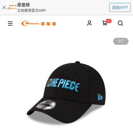
摩曼頓
開啟APP
立刻使用官方APP
0
1
/
7