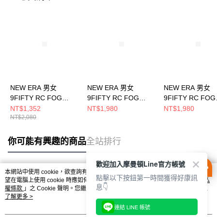
NEW ERA 男女
NEW ERA 男女
NEW ERA 男女
9FIFTY RC FOG
9FIFTY RC FOG
9FIFTY RC FOG
27395 洛杉磯湖人 藍
31974 達拉斯牛仔 海
31974 紐約巨人
NT$1,352
NT$1,980
NT$1,980
NT$2,080
NE60792605
軍藍 NE60850275
藍 NE60850277
你可能有興趣的商品
全站排行
歡迎加入摩曼頓Line官方帳號
本網站中使用 cookie，欲查詢有關本網站使用 cookie 方式之詳情，及若您不希
點擊以下按鈕第一時間獲得好康訊
熱門標籤
望在電腦上使用 cookie 時應如何變更電腦的 cookie 設定，請參閱本網站「
隱私
息👇
權條款
」之 Cookie 聲明。您繼續使用本網站即表示您同意本公司得按本網站使
用條款之 Cookie 聲明使用 cookie。
了解更多 >
連結 LINE 帳號