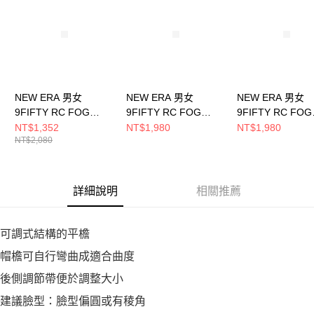
５．嚴禁一人註冊多個帳號或使用他人資訊註冊。若發現惡意使用之情形，
恩沛科技股份有限公司將有權停止該用戶之使用額度並採取法律行動。
NEW ERA 男女
NEW ERA 男女
NEW ERA 男女
9FIFTY RC FOG
9FIFTY RC FOG
9FIFTY RC FOG
27395 洛杉磯湖人 藍
31974 達拉斯牛仔 海
31974 紐約巨人
NT$1,352
NT$1,980
NT$1,980
NT$2,080
NE60792605
軍藍 NE60850275
藍 NE60850277
詳細說明
相關推薦
可調式結構的平檐
帽檐可自行彎曲成適合曲度
後側調節帶便於調整大小
建議臉型：臉型偏圓或有稜角