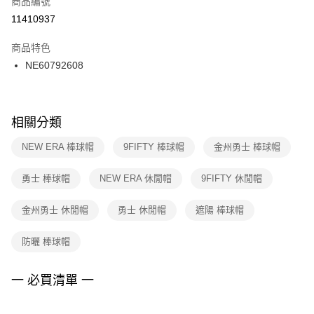
商品編號
宅配
【「AFTEE先享後付」結帳流程】
１．於結帳方式選擇「AFTEE先享後付」後，將跳轉至「AFTEE先享後付」
11410937
每筆NT$100，滿NT$1,500(含以上)免運費
結帳頁面，進行簡訊認證並確認金額後，即可完成結帳。
２．訂單成立數日內，您將收到繳費通知簡訊。
商品特色
付款後門市自取
３．收到繳費通知簡訊後14天內，點擊此簡訊中的連結，可透過四大超商／
NE60792608
每筆NT$100，滿NT$1,500(含以上)免運費
ATM／網路銀行／等多元方式進行付款，方視為交易完成。
※ 請注意：結帳手續完成當下不需立刻繳費，但若您需要取消訂單，請聯絡
購買商品的店家。未經商家同意取消之訂單仍視為有效，需透過AFTEE先享
後付繳納相關費用。
※ 交易是否成功請以「AFTEE先享後付 」之結帳頁面顯示為準，若有關於
相關分類
是否繳費成功／繳費後需取消欲退款等相關疑問，請聯繫「AFTEE先享後付
客戶支援中心」
https://netprotections.freshdesk.com/support/home
NEW ERA 棒球帽
9FIFTY 棒球帽
金州勇士 棒球帽
【注意事項】
勇士 棒球帽
NEW ERA 休閒帽
9FIFTY 休閒帽
１．透過由恩沛科技股份有限公司提供之「AFTEE先享後付」服務完成之交
易，需依本服務之必要範圍內提供個人資料，並將交易相關給付款項請求債
權轉讓予恩沛科技股份有限公司。
金州勇士 休閒帽
勇士 休閒帽
遮陽 棒球帽
２．關於個人資料處理事宜，請瀏覽以下網址：
https://aftee.tw/terms/#terms3
防曬 棒球帽
３．未成年的使用者請事先徵得法定代理人或監護人之同意方可使用
「AFTEE先享後付」，若未經同意申辦者引起之損失，本公司不負相關責
任。
一 必買清單 一
４．使用「AFTEE先享後付」時，將依據個別帳號之用戶狀況，依本公司即
時審查核予不同之上限額度；若仍有額度不足之情形，本公司將視審查結果
請求用戶進行身份認證。