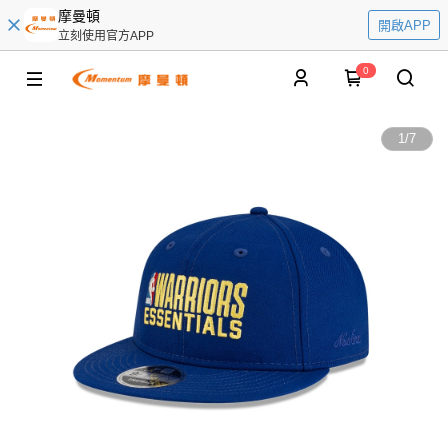
摩曼頓
開啟APP
立刻使用官方APP
0
1
/
7