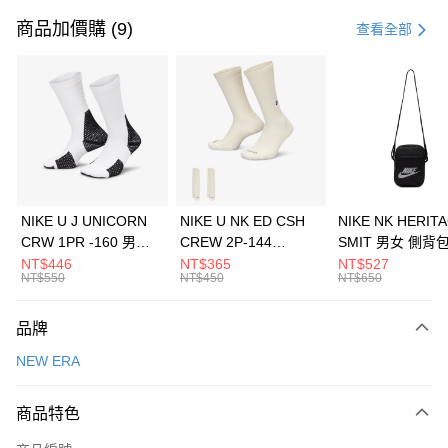
信用卡一次付款
商品加價購 (9)
查看全部
信用卡分期付款
3 期 0 利率 每期
NT$693
21家銀行
合作金庫商業銀行
第一商業銀行
LINE Pay
華南商業銀行
彰化商業銀行
Apple Pay
上海商業儲蓄銀行
台北富邦商業銀行
國泰世華商業銀行
兆豐國際商業銀行
悠遊付
臺灣中小企業銀行
台中商業銀行
NIKE U J UNICORN
NIKE U NK ED CSH
NIKE NK HERIT
匯豐（台灣）商業銀行
華泰商業銀行
CRW 1PR -160 男女
CREW 2P-144
SMIT 男女 側背
全盈+PAY
聯邦商業銀行
遠東國際商業銀行
中統襪 FZ3393100
EMBRDY 男女 短統襪
BA5871010
NT$446
NT$365
NT$527
元大商業銀行
永豐商業銀行
NT$550
NT$450
NT$650
AFTEE先享後付
FZ3073133
玉山商業銀行
星展（台灣）商業銀行
相關說明
台新國際商業銀行
中國信託商業銀行
品牌
【關於「AFTEE先享後付」】
台灣樂天信用卡公司
AFTEE先享後付是「在收到商品之後才付款」的支付方式。 讓您購物簡單
運送方式
NEW ERA
便利好安心！
１．簡單：不需註冊會員、不需綁卡、不需儲值。
7-11取貨(快速到店)
２．便利：只要手機號碼，簡訊認證，即可結帳。
商品特色
每筆NT$100，滿NT$1,500(含以上)免運費
３．安心：先確認商品／服務後，再付款。