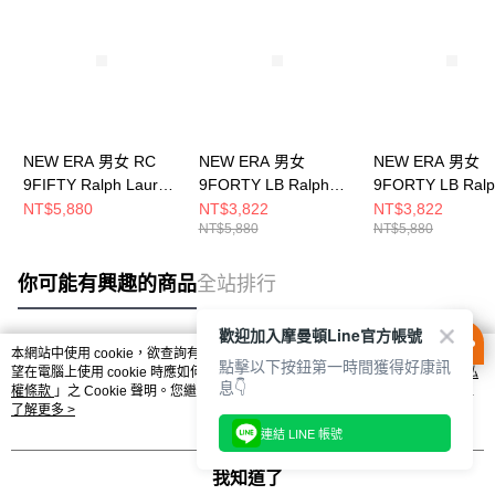
NEW ERA 男女 RC
NEW ERA 男女
NEW ERA 男女
9FIFTY Ralph Lauren
9FORTY LB Ralph
9FORTY LB Ral
RL H254MLBYR02
Lauren RL
Lauren RL
NT$5,880
NT$3,822
NT$3,822
NT$5,880
NT$5,880
28659 綠
H251MLB01 26115 紅
H251MLB01 261
NE60779174
NE60767043
軍藍 NE6076704
你可能有興趣的商品
全站排行
歡迎加入摩曼頓Line官方帳號
本網站中使用 cookie，欲查詢有關本網站使用 cookie 方式之詳情，及若您不希
點擊以下按鈕第一時間獲得好康訊
熱門標籤
望在電腦上使用 cookie 時應如何變更電腦的 cookie 設定，請參閱本網站「
隱私
息👇
權條款
」之 Cookie 聲明。您繼續使用本網站即表示您同意本公司得按本網站使
用條款之 Cookie 聲明使用 cookie。
了解更多 >
連結 LINE 帳號
我知道了