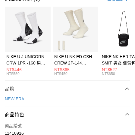
信用卡分期付款
3 期 0 利率 每期
NT$1,960
21家銀行
合作金庫商業銀行
第一商業銀行
LINE Pay
華南商業銀行
彰化商業銀行
Apple Pay
上海商業儲蓄銀行
台北富邦商業銀行
國泰世華商業銀行
兆豐國際商業銀行
悠遊付
臺灣中小企業銀行
台中商業銀行
NIKE U J UNICORN
NIKE U NK ED CSH
NIKE NK HERIT
匯豐（台灣）商業銀行
華泰商業銀行
CRW 1PR -160 男女
CREW 2P-144
SMIT 男女 側背
全盈+PAY
聯邦商業銀行
遠東國際商業銀行
中統襪 FZ3393100
EMBRDY 男女 短統襪
BA5871010
NT$446
NT$365
NT$527
元大商業銀行
永豐商業銀行
NT$550
NT$450
NT$650
AFTEE先享後付
FZ3073133
玉山商業銀行
星展（台灣）商業銀行
相關說明
台新國際商業銀行
中國信託商業銀行
品牌
【關於「AFTEE先享後付」】
台灣樂天信用卡公司
AFTEE先享後付是「在收到商品之後才付款」的支付方式。 讓您購物簡單
運送方式
NEW ERA
便利好安心！
１．簡單：不需註冊會員、不需綁卡、不需儲值。
7-11取貨(快速到店)
２．便利：只要手機號碼，簡訊認證，即可結帳。
商品特色
每筆NT$100，滿NT$1,500(含以上)免運費
３．安心：先確認商品／服務後，再付款。
商品編號
宅配
【「AFTEE先享後付」結帳流程】
１．於結帳方式選擇「AFTEE先享後付」後，將跳轉至「AFTEE先享後付」
11410916
每筆NT$100，滿NT$1,500(含以上)免運費