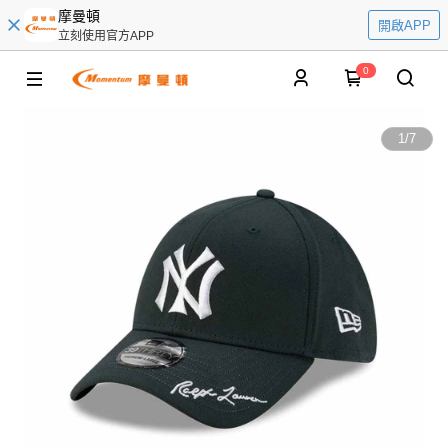
摩曼頓
開啟APP
立刻使用官方APP
0
1
/
7