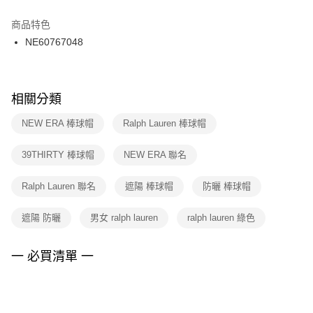
結帳頁面，進行簡訊認證並確認金額後，即可完成結帳。
２．訂單成立數日內，您將收到繳費通知簡訊。
商品特色
付款後門市自取
３．收到繳費通知簡訊後14天內，點擊此簡訊中的連結，可透過四大超商／
NE60767048
每筆NT$100，滿NT$1,500(含以上)免運費
ATM／網路銀行／等多元方式進行付款，方視為交易完成。
※ 請注意：結帳手續完成當下不需立刻繳費，但若您需要取消訂單，請聯絡
購買商品的店家。未經商家同意取消之訂單仍視為有效，需透過AFTEE先享
後付繳納相關費用。
※ 交易是否成功請以「AFTEE先享後付 」之結帳頁面顯示為準，若有關於
相關分類
是否繳費成功／繳費後需取消欲退款等相關疑問，請聯繫「AFTEE先享後付
客戶支援中心」
https://netprotections.freshdesk.com/support/home
NEW ERA 棒球帽
Ralph Lauren 棒球帽
【注意事項】
39THIRTY 棒球帽
NEW ERA 聯名
１．透過由恩沛科技股份有限公司提供之「AFTEE先享後付」服務完成之交
易，需依本服務之必要範圍內提供個人資料，並將交易相關給付款項請求債
權轉讓予恩沛科技股份有限公司。
Ralph Lauren 聯名
遮陽 棒球帽
防曬 棒球帽
２．關於個人資料處理事宜，請瀏覽以下網址：
https://aftee.tw/terms/#terms3
遮陽 防曬
男女 ralph lauren
ralph lauren 綠色
３．未成年的使用者請事先徵得法定代理人或監護人之同意方可使用
「AFTEE先享後付」，若未經同意申辦者引起之損失，本公司不負相關責
任。
一 必買清單 一
４．使用「AFTEE先享後付」時，將依據個別帳號之用戶狀況，依本公司即
時審查核予不同之上限額度；若仍有額度不足之情形，本公司將視審查結果
請求用戶進行身份認證。
５．嚴禁一人註冊多個帳號或使用他人資訊註冊。若發現惡意使用之情形，
恩沛科技股份有限公司將有權停止該用戶之使用額度並採取法律行動。