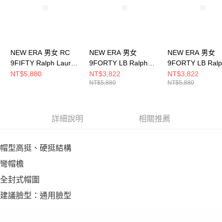
NEW ERA 男女 RC
NEW ERA 男女
NEW ERA 男女
9FIFTY Ralph Lauren
9FORTY LB Ralph
9FORTY LB Ral
RL H254MLBYR02
Lauren RL
Lauren RL
NT$5,880
NT$3,822
NT$3,822
NT$5,880
NT$5,880
28659 綠
H251MLB01 26115 紅
H251MLB01 261
NE60779174
NE60767043
軍藍 NE6076704
詳細說明
相關推薦
帽型高挺、硬挺結構
彎帽檐
全封式帽圍
建議臉型：通用臉型