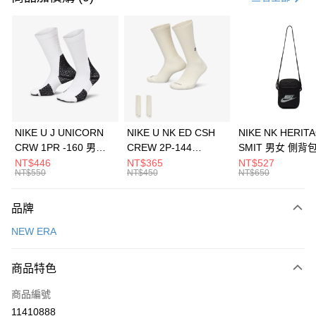
信用卡分期付款
3 期 0 利率 每期
NT$460
21家銀行
合作金庫商業銀行
第一商業銀行
LINE Pay
華南商業銀行
彰化商業銀行
Apple Pay
上海商業儲蓄銀行
台北富邦商業銀行
國泰世華商業銀行
兆豐國際商業銀行
悠遊付
臺灣中小企業銀行
台中商業銀行
NIKE U J UNICORN
NIKE U NK ED CSH
NIKE NK HERIT
匯豐（台灣）商業銀行
華泰商業銀行
CRW 1PR -160 男女
CREW 2P-144
SMIT 男女 側背
全盈+PAY
聯邦商業銀行
遠東國際商業銀行
中統襪 FZ3393100
EMBRDY 男女 短統襪
BA5871010
NT$446
NT$365
NT$527
元大商業銀行
永豐商業銀行
NT$550
NT$450
NT$650
AFTEE先享後付
FZ3073133
玉山商業銀行
星展（台灣）商業銀行
相關說明
台新國際商業銀行
中國信託商業銀行
品牌
【關於「AFTEE先享後付」】
台灣樂天信用卡公司
AFTEE先享後付是「在收到商品之後才付款」的支付方式。 讓您購物簡單
運送方式
NEW ERA
便利好安心！
１．簡單：不需註冊會員、不需綁卡、不需儲值。
7-11取貨(快速到店)
２．便利：只要手機號碼，簡訊認證，即可結帳。
商品特色
每筆NT$100，滿NT$1,500(含以上)免運費
３．安心：先確認商品／服務後，再付款。
商品編號
宅配
【「AFTEE先享後付」結帳流程】
１．於結帳方式選擇「AFTEE先享後付」後，將跳轉至「AFTEE先享後付」
11410888
每筆NT$100，滿NT$1,500(含以上)免運費