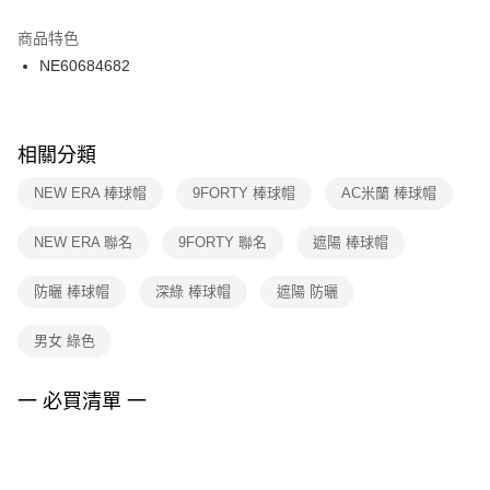
結帳頁面，進行簡訊認證並確認金額後，即可完成結帳。
２．訂單成立數日內，您將收到繳費通知簡訊。
商品特色
付款後門市自取
３．收到繳費通知簡訊後14天內，點擊此簡訊中的連結，可透過四大超商／
NE60684682
每筆NT$100，滿NT$1,500(含以上)免運費
ATM／網路銀行／等多元方式進行付款，方視為交易完成。
※ 請注意：結帳手續完成當下不需立刻繳費，但若您需要取消訂單，請聯絡
購買商品的店家。未經商家同意取消之訂單仍視為有效，需透過AFTEE先享
後付繳納相關費用。
※ 交易是否成功請以「AFTEE先享後付 」之結帳頁面顯示為準，若有關於
相關分類
是否繳費成功／繳費後需取消欲退款等相關疑問，請聯繫「AFTEE先享後付
客戶支援中心」
https://netprotections.freshdesk.com/support/home
NEW ERA 棒球帽
9FORTY 棒球帽
AC米蘭 棒球帽
【注意事項】
NEW ERA 聯名
9FORTY 聯名
遮陽 棒球帽
１．透過由恩沛科技股份有限公司提供之「AFTEE先享後付」服務完成之交
易，需依本服務之必要範圍內提供個人資料，並將交易相關給付款項請求債
權轉讓予恩沛科技股份有限公司。
防曬 棒球帽
深綠 棒球帽
遮陽 防曬
２．關於個人資料處理事宜，請瀏覽以下網址：
https://aftee.tw/terms/#terms3
男女 綠色
３．未成年的使用者請事先徵得法定代理人或監護人之同意方可使用
「AFTEE先享後付」，若未經同意申辦者引起之損失，本公司不負相關責
任。
一 必買清單 一
４．使用「AFTEE先享後付」時，將依據個別帳號之用戶狀況，依本公司即
時審查核予不同之上限額度；若仍有額度不足之情形，本公司將視審查結果
請求用戶進行身份認證。
５．嚴禁一人註冊多個帳號或使用他人資訊註冊。若發現惡意使用之情形，
恩沛科技股份有限公司將有權停止該用戶之使用額度並採取法律行動。