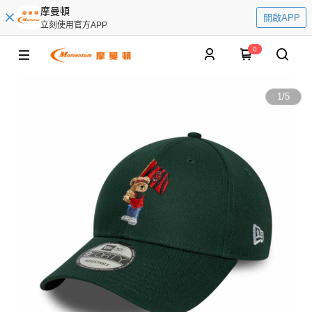
摩曼頓
開啟APP
立刻使用官方APP
0
1
/
5