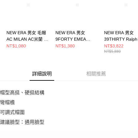
NEW ERA 男女 毛帽
NEW ERA 男女
NEW ERA 男女
AC MILAN AC米蘭 黑
9FORTY EMEA
39THIRTY Ralph
NE60363646
SP2024 AC MILAN 黑
Lauren RL
NT$1,080
NT$1,380
NT$3,822
NT$5,880
NE60363606
H251MLB05 263
NE60767048
詳細說明
相關推薦
帽型高挺、硬挺結構
彎帽檐
可調式帽圍
建議臉型：通用臉型