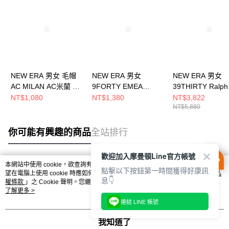
NEW ERA 男女 毛帽
NEW ERA 男女
NEW ERA 男女
AC MILAN AC米蘭 黑
9FORTY EMEA
39THIRTY Ralph
NE60363646
SP2024 AC MILAN 黑
Lauren RL
NT$1,080
NT$1,380
NT$3,822
NT$5,880
NE60363606
H251MLB05 263
NE60767048
你可能有興趣的商品
全站排行
歡迎加入摩曼頓Line官方帳號
本網站中使用 cookie，欲查詢有關本網站使用 cookie 方式之詳情，及若您不希
點擊以下按鈕第一時間獲得好康訊
熱門標籤
望在電腦上使用 cookie 時應如何變更電腦的 cookie 設定，請參閱本網站「
隱私
息👇
權條款
」之 Cookie 聲明。您繼續使用本網站即表示您同意本公司得按本網站使
用條款之 Cookie 聲明使用 cookie。
了解更多 >
連結 LINE 帳號
我知道了